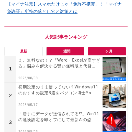
【マイナ注意】スマホだけじゃ「免許不携帯」！「マイナ
免許証」所持の落とし穴と対策とは
最新
一週間
一ヶ月
え、無料なの！？「Word・Excelが高すぎ
る」悩みを解決する賢い無料版と代替...
1
2026/08/08
初期設定のまま使ってない？Windows11
のおすすめ設定8選をパソコン博士Yo...
2
2026/05/17
「勝手にデータが送信されてる!?」Win11
の危険設定を即オフにして最新AIの恐...
3
2026/08/05