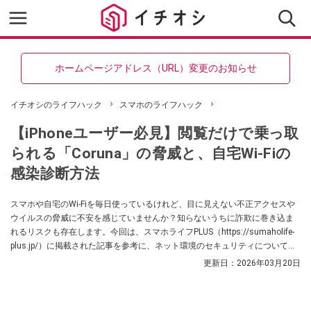
ホームページアドレス（URL）変更のお知らせ
イチオシのライフハック
スマホのライフハック
【iPhoneユーザー必見】閲覧だけで乗っ取
られる「Coruna」の脅威と、自宅Wi-Fiの
感染診断方法
スマホや自宅のWi-Fiを毎日使っているけれど、目に見えない不正アクセスや
ウイルスの脅威に不安を感じていませんか？知らないうちに詐欺に巻き込ま
れるリスクも存在します。今回は、スマホライフPLUS（https://sumaholife-
plus.jp/）に掲載された記事を参考に、ネット環境のセキュリティについてご
紹介。各項目の詳細はぜひ、スマホライフPLUSでご確認ください。
更新日：
2026年03月20日