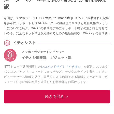
訳
今回は、スマホライフPLUS（https://sumaholife-plus.jp/）に掲載された記事
を参考に、サポート切れWi-Fiルーターの継続使用リスクと最新規格のメリッ
トについてご紹介。Wi-Fi 6の初期モデルにもサポート終了の波が押し寄せて
いる今、安全なネット環境を維持するための最新情報や「Wi-Fi 7」の画期的
な新技術「MLO」の概要を解説します。各項目の詳細はぜひ、スマホライフ
イチオシスト
PLUSでご確認ください。
スマホ・ガジェットレビュワー
イチオシ編集部 ガジェット部
NTTドコモと共同開設した
レコメンドサイト「イチオシ」
を運営。スマホや
パソコン、アプリ、スマートウォッチなど、デジタルライフを豊かにするレ
ビューやセール情報を発信。専門家による信頼できる情報をまとめたり、ガ
ジェット好きの編集部員が厳選したお得情報をお届けします。
このイチオシストの他の記事を読む
続きを読む＞