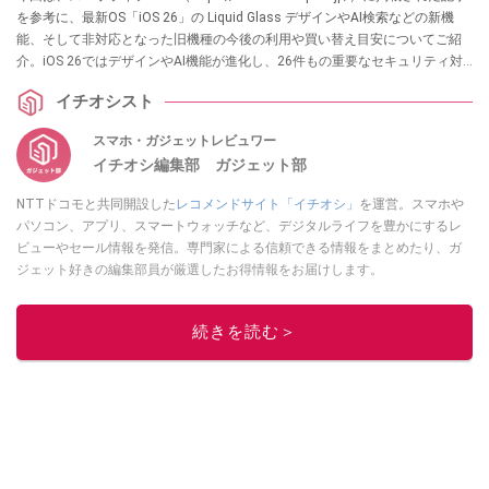
を参考に、最新OS「iOS 26」の Liquid Glass デザインやAI検索などの新機
能、そして非対応となった旧機種の今後の利用や買い替え目安についてご紹
介。iOS 26ではデザインやAI機能が進化し、26件もの重要なセキュリティ対
策も含まれています。大容量アップデートの詳細についても解説します。各
イチオシスト
項目の詳細はぜひ、スマホライフPLUSでご確認ください。
スマホ・ガジェットレビュワー
イチオシ編集部 ガジェット部
NTTドコモと共同開設した
レコメンドサイト「イチオシ」
を運営。スマホや
パソコン、アプリ、スマートウォッチなど、デジタルライフを豊かにするレ
ビューやセール情報を発信。専門家による信頼できる情報をまとめたり、ガ
ジェット好きの編集部員が厳選したお得情報をお届けします。
このイチオシストの他の記事を読む
続きを読む＞