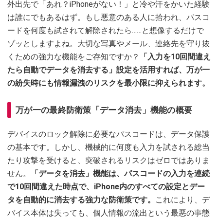
外出先で「あれ？iPhoneがない！」と冷や汗をかいた経験
は誰にでもあるはず。もし悪意のある人に拾われ、パスコ
ードを何度も試されて解除されたら……と想像するだけで
ゾッとしますよね。大切な写真やメール、連絡先を守り抜
くための強力な機能をご存知ですか？
「入力を10回間違え
たら自動でデータを消去する」設定を活用すれば、万が一
の紛失時にも情報漏洩のリスクを最小限に抑えられます。
万が一の最終防衛策「データ消去」機能の概要
デバイスのロック解除に必要なパスコードは、データ保護
の基本です。しかし、機械的に何度も入力を試される総当
たり攻撃を受けると、突破されるリスクはゼロではありま
せん。
「データを消去」機能は、パスコードの入力を連続
で10回間違えた時点で、iPhone内のすべての設定とデー
タを自動的に消去する強力な防衛策です。
これにより、デ
バイス本体は失っても、個人情報の流出という最悪の事態