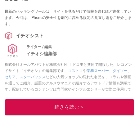
最新のハッキングツールは、サイトを見るだけで情報を盗むほど進化してい
ます。今回は、iPhoneの安全性を劇的に高める設定の見直し術をご紹介しま
す。
イチオシスト
ライター / 編集
イチオシ編集部
株式会社オールアバウトが株式会社NTTドコモと共同で開設した、レコメン
ドサイト『イチオシ』の編集部です。
コストコ
や
業務スーパー
、
ダイソー
、
セリア
、
スターバックス
などの人気ショップの隠れた名品を、コラムや動画
を通してご紹介。話題のグルメやマニアが紹介するアウトドア情報も満載で
す。配信しているコンテンツは専門家やインフルエンサーが実際に使用して
レビューしています。毎日トレンド情報をお届けしているので、ぜひ
Google
ニュースでフォロー
してください！
続きを読む＞
このイチオシストの他の記事を読む