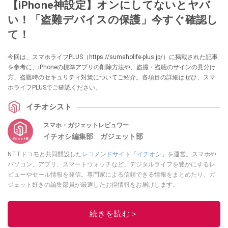
【iPhone神設定】オンにしてないとヤバ
い！「盗難デバイスの保護」今すぐ確認し
て！
今回は、スマホライフPLUS（https://sumaholife-plus.jp/）に掲載された記事
を参考に、iPhoneの標準アプリの削除方法や、盗撮・盗聴のサインの見分け
方、盗難時のセキュリティ対策についてご紹介。各項目の詳細はぜひ、スマ
ホライフPLUSでご確認ください。
イチオシスト
スマホ・ガジェットレビュワー
イチオシ編集部 ガジェット部
NTTドコモと共同開設した
レコメンドサイト「イチオシ」
を運営。スマホや
パソコン、アプリ、スマートウォッチなど、デジタルライフを豊かにするレ
ビューやセール情報を発信。専門家による信頼できる情報をまとめたり、ガ
ジェット好きの編集部員が厳選したお得情報をお届けします。
このイチオシストの他の記事を読む
続きを読む＞