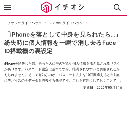
イチオシのライフハック
スマホのライフハック
「iPhoneを落として中身を見られたら…」
紛失時に個人情報を一瞬で消し去るFace
ID搭載機の裏設定
iPhoneを紛失した際、拾った人に中の写真や個人情報を覗き見されるリスク
があります。パスコード設定は基本ですが、推測されやすいと突破されるか
もしれません。そこで有効なのが、パスコード入力を10回間違えると自動的
にデバイスの全データを消去する機能です。これを有効にしておくことで、
悪意ある第三者にデータが渡るのを防ぎ、プライバシーを確実に保護するこ
更新日：
2026年05月14日
とができます。