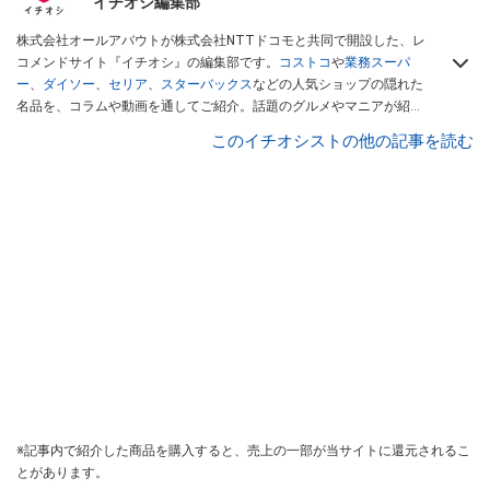
イチオシ編集部
株式会社オールアバウトが株式会社NTTドコモと共同で開設した、レ
コメンドサイト『イチオシ』の編集部です。
コストコ
や
業務スーパ
ー
、
ダイソー
、
セリア
、
スターバックス
などの人気ショップの隠れた
名品を、コラムや動画を通してご紹介。話題のグルメやマニアが紹介
するアウトドア情報も満載です。配信しているコンテンツは専門家や
このイチオシストの他の記事を読む
インフルエンサーが実際に使用してレビューしています。毎日トレン
ド情報をお届けしているので、ぜひ
Googleニュースでフォロー
してく
ださい！
※記事内で紹介した商品を購入すると、売上の一部が当サイトに還元されるこ
とがあります。