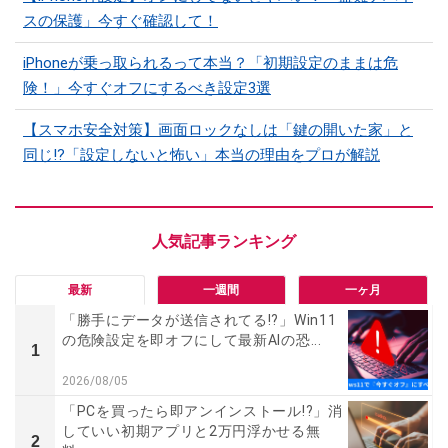
スの保護」今すぐ確認して！
iPhoneが乗っ取られるって本当？「初期設定のままは危
険！」今すぐオフにするべき設定3選
【スマホ安全対策】画面ロックなしは「鍵の開いた家」と
同じ!?「設定しないと怖い」本当の理由をプロが解説
最新
一週間
一ヶ月
「勝手にデータが送信されてる!?」Win11
の危険設定を即オフにして最新AIの恐...
1
2026/08/05
「PCを買ったら即アンインストール!?」消
していい初期アプリと2万円浮かせる無
2