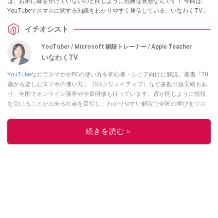
は、お家に鍵をかけていないのと同じように危険な状態なんです！ 今回は、
YouTubeでスマホに関する知識をわかりやすく発信している、いなわくTVの
川島さんが画面ロックなしのスマホが抱えるリスクと、最新のセキュリティ
イチオシスト
対策「パスキー」を利用するための設定について解説します。気になる方
は、ぜひ動画と合わせてチェックしてみてください。
YouTuber / Microsoft 認証トレーナー / Apple Teacher
いなわくTV
YouTube
などでスマホやPCの使い方を初心者・シニア向けに解説。著書『70
歳から楽しむスマホの使い方』（SBクリエイティブ）など多数出版実績もあ
り、全国でオンライン講座や企業研修も行っています。皆が同じように情報
を受けることが出来る社会を目指し、わかりやすい解説で全国の学びをサポ
ートしています。
このイチオシストの他の記事を読む
続きを読む＞