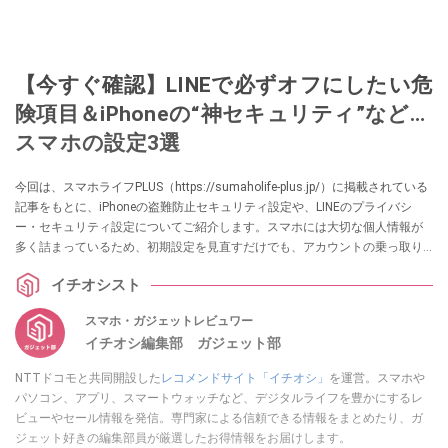
【今すぐ確認】LINEで必ずオフにしたい危
険項目＆iPhoneの“神セキュリティ”など…
スマホの設定3選
今回は、スマホライフPLUS（https://sumaholife-plus.jp/）に掲載されている
記事をもとに、iPhoneの盗難防止セキュリティ設定や、LINEのプライバシ
ー・セキュリティ設定についてご紹介します。スマホには大切な個人情報が
多く詰まっているため、初期設定を見直すだけでも、アカウントの乗っ取り
や情報流出などの被害を未然に防ぐことができます。 各項目の詳しい内容
イチオシスト
は、ぜひスマホライフPLUSでご確認ください。
スマホ・ガジェットレビュワー
イチオシ編集部 ガジェット部
NTTドコモと共同開設した
レコメンドサイト「イチオシ」
を運営。スマホや
パソコン、アプリ、スマートウォッチなど、デジタルライフを豊かにするレ
ビューやセール情報を発信。専門家による信頼できる情報をまとめたり、ガ
ジェット好きの編集部員が厳選したお得情報をお届けします。