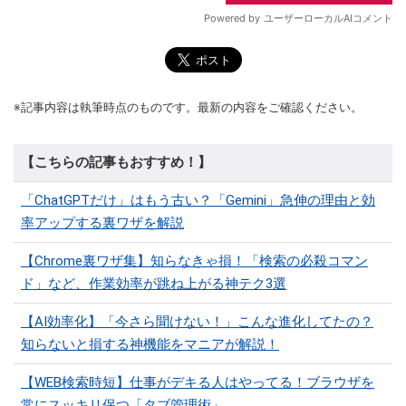
※記事内容は執筆時点のものです。最新の内容をご確認ください。
【こちらの記事もおすすめ！】
「ChatGPTだけ」はもう古い？「Gemini」急伸の理由と効
率アップする裏ワザを解説
【Chrome裏ワザ集】知らなきゃ損！「検索の必殺コマン
ド」など、作業効率が跳ね上がる神テク3選
【AI効率化】「今さら聞けない！」こんな進化してたの？
知らないと損する神機能をマニアが解説！
【WEB検索時短】仕事がデキる人はやってる！ブラウザを
常にスッキリ保つ「タブ管理術」