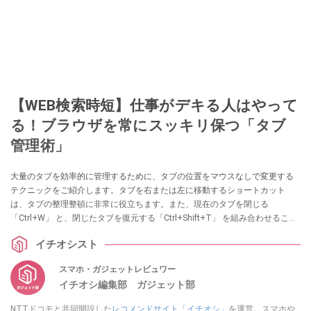
【WEB検索時短】仕事がデキる人はやって
る！ブラウザを常にスッキリ保つ「タブ
管理術」
大量のタブを効率的に管理するために、タブの位置をマウスなしで変更する
テクニックをご紹介します。タブを右または左に移動するショートカット
は、タブの整理整頓に非常に役立ちます。また、現在のタブを閉じる
「Ctrl+W」 と、閉じたタブを復元する「Ctrl+Shift+T」 を組み合わせること
で、タブの整理と安全な操作を両立させることができます。（Windows と
イチオシスト
Linux の場合）。
スマホ・ガジェットレビュワー
イチオシ編集部 ガジェット部
NTTドコモと共同開設した
レコメンドサイト「イチオシ」
を運営。スマホや