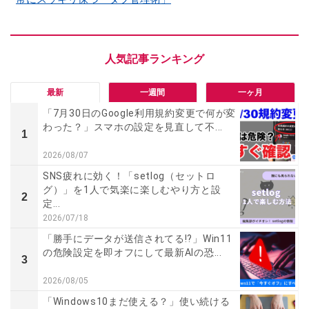
最新
一週間
一ヶ月
「7月30日のGoogle利用規約変更で何が変
わった？」スマホの設定を見直して不...
1
2026/08/07
SNS疲れに効く！「setlog（セットロ
グ）」を1人で気楽に楽しむやり方と設
2
定...
2026/07/18
「勝手にデータが送信されてる!?」Win11
の危険設定を即オフにして最新AIの恐...
3
2026/08/05
「Windows10まだ使える？」使い続ける