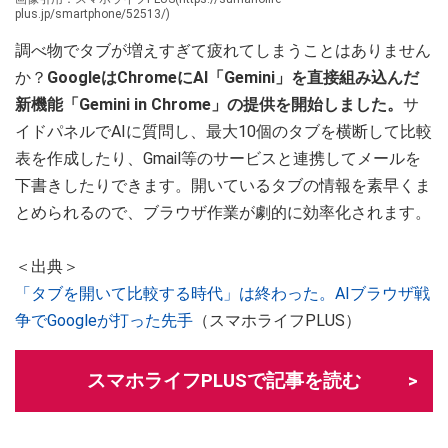
plus.jp/smartphone/52513/)
調べ物でタブが増えすぎて疲れてしまうことはありません
か？
GoogleはChromeにAI「Gemini」を直接組み込んだ
新機能「Gemini in Chrome」の提供を開始しました。
サ
イドパネルでAIに質問し、最大10個のタブを横断して比較
表を作成したり、Gmail等のサービスと連携してメールを
下書きしたりできます。開いているタブの情報を素早くま
とめられるので、ブラウザ作業が劇的に効率化されます。
＜出典＞
「タブを開いて比較する時代」は終わった。AIブラウザ戦
争でGoogleが打った先手
（スマホライフPLUS）
スマホライフPLUSで記事を読む