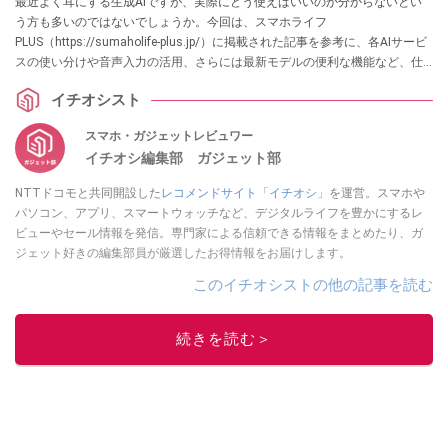
最近よく耳にする生成AIですが、実際にどう使えばいいのか分からないとい
う方も多いのではないでしょうか。今回は、スマホライフ
PLUS（https://sumaholife-plus.jp/）に掲載された記事を参考に、各AIサービ
スの使い分けや音声入力の活用、さらには最新モデルの便利な機能など、仕
事や日常の効率を上げるAI活用方法についてご紹介。各項目の詳細はぜひ、
イチオシスト
スマホライフPLUSでご確認ください。
スマホ・ガジェットレビュワー
イチオシ編集部 ガジェット部
NTTドコモと共同開設した
レコメンドサイト「イチオシ」
を運営。スマホや
パソコン、アプリ、スマートウォッチなど、デジタルライフを豊かにするレ
ビューやセール情報を発信。専門家による信頼できる情報をまとめたり、ガ
ジェット好きの編集部員が厳選したお得情報をお届けします。
このイチオシストの他の記事を読む
続きを読む＞