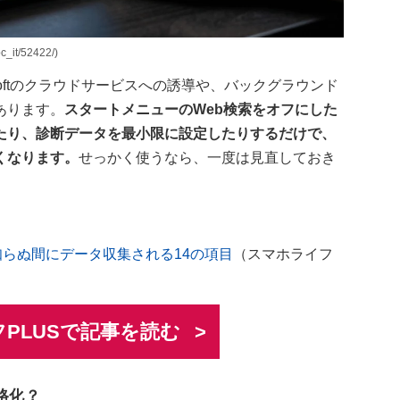
it/52422/)
rosoftのクラウドサービスへの誘導や、バックグラウンド
あります。
スタートメニューのWeb検索をオフにした
たり、診断データを最小限に設定したりするだけで、
くなります。
せっかく使うなら、一度は見直しておき
？ 知らぬ間にデータ収集される14の項目
（スマホライフ
PLUSで記事を読む
本格化？