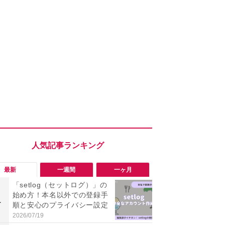
最新
一週間
一ヶ月
「setlog（セットログ）」の
「勝手にデ
始め方！本名以外での登録手
る!?」Win
1
1
順と安心のプライバシー設定
オフにして最
身を守る技
2026/07/19
2026/08/05