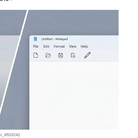
it/52024/)