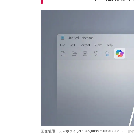
画像引用：スマホライフPLUS(https://sumaholife-plus.jp/pc_