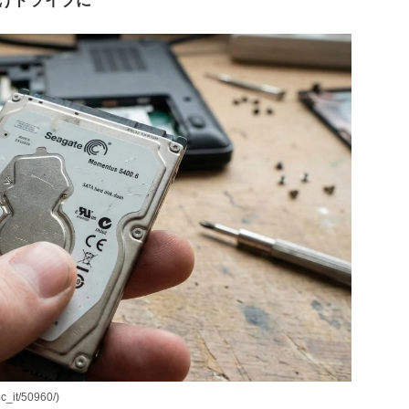
付けドライブに
it/50960/)