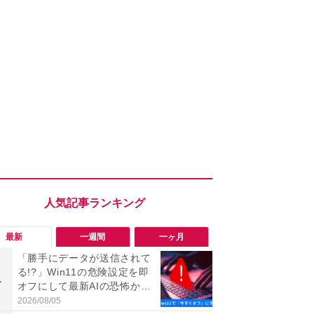
最新
一週間
一ヶ月
「勝手にデータが送信されて
「ヤバい！
る!?」Win11の危険設定を即
った…」と
1
1
オフにして最新AIの恐怖から
【7月30日G
身を守る技
更】内容を
2026/08/05
2026/07/31