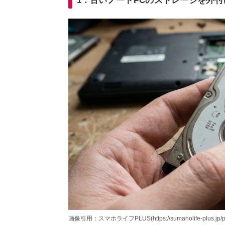
1：古いノートPCのストレージを外
画像引用：スマホライフPLUS(https://sumaholife-plus.jp/pc_