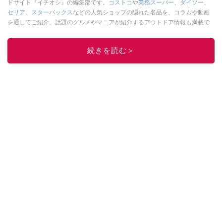
ドサイト『イチオシ』の編集部です。
コストコ
や
業務スーパー
、
ダイソー
、
セリア
、
スターバックス
などの人気ショップの隠れた名品を、コラムや動画
を通してご紹介。話題のグルメやマニアが紹介するアウトドア情報も満載で
す。配信しているコンテンツは専門家やインフルエンサーが実際に使用して
レビューしています。毎日トレンド情報をお届けしているので、ぜひ
Google
続きを読む＞
ニュースでフォロー
してください！
このイチオシストの他の記事を読む