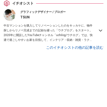
イチオシスト
グラフィックデザイナー / ブロガー
TSUN
中古マンションを購入してリノベーションしたのをキッカケに、物件
探しからリノベ完成までの記録を綴った「ウチブログ」をスタート。
2020年に開設したYouTubeチャンネル「uchilog/ウチログ」では、快
適で過ごしやすいお家を目指して、インテリア・収納・雑貨・ラク家
事などの動画を配信している。本業はグラフィックデザイナーのフリ
このイチオシストの他の記事を読む
ーランス主婦。家族は夫婦＋猫1匹。・第9回ESSEインテリアグラン
プリ審査員賞受賞・リノベりす2016年リノベ人気事例1位