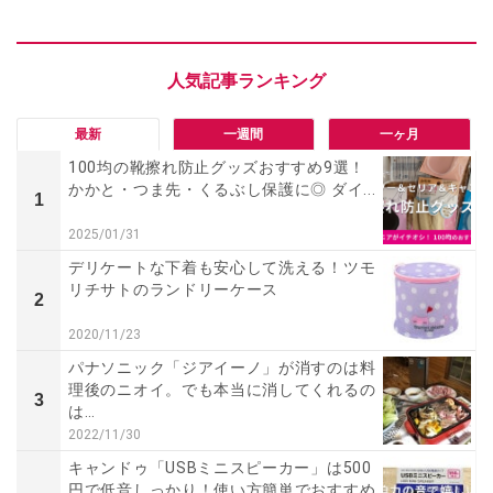
最新
一週間
一ヶ月
100均の靴擦れ防止グッズおすすめ9選！
かかと・つま先・くるぶし保護に◎ ダイ...
1
2025/01/31
デリケートな下着も安心して洗える！ツモ
リチサトのランドリーケース
2
2020/11/23
パナソニック「ジアイーノ」が消すのは料
理後のニオイ。でも本当に消してくれるの
3
は…
2022/11/30
キャンドゥ「USBミニスピーカー」は500
円で低音しっかり！使い方簡単でおすすめ