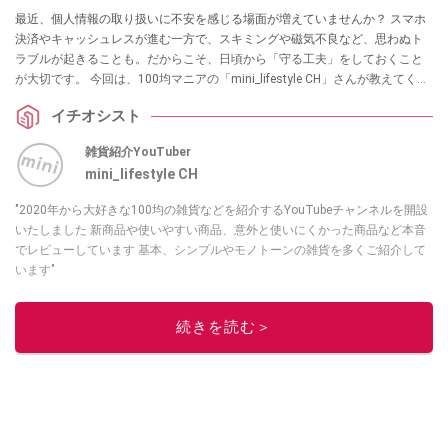
最近、個人情報の取り扱いに不安を感じる場面が増えていませんか？ スマホ
決済やキャッシュレスが進む一方で、スキミングや磁気不良など、思わぬト
ラブルが起きることも。だからこそ、日頃から「守る工夫」をしておくこと
が大切です。 今回は、100均マニアの「mini_lifestyle CH」さんが教えてくれ
た、セリアで買えるカードケース4選をご紹介！使う目的に合わせて選べる便
イチオシスト
利アイテムばかりなので、気になる方はぜひチェックしてみてください。
雑貨紹介YouTuber
mini_lifestyle CH
"2020年から大好きな100均の雑貨などを紹介するYouTubeチャンネルを開設
いたしました 新商品や使いやすい商品、意外と使いにくかった商品など本音
でレビューしています 基本、シンプルやモノトーンの雑貨を多くご紹介して
います"
このイチオシストの他の記事を読む
続きを読む＞