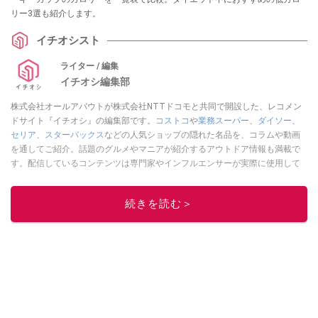
リー3選も紹介します。
イチオシスト
ライター / 編集
イチオシ編集部
株式会社オールアバウトが株式会社NTTドコモと共同で開設した、レコメン
ドサイト『イチオシ』の編集部です。
コストコ
や
業務スーパー
、
ダイソー
、
セリア
、
スターバックス
などの人気ショップの隠れた名品を、コラムや動画
を通してご紹介。話題のグルメやマニアが紹介するアウトドア情報も満載で
す。配信しているコンテンツは専門家やインフルエンサーが実際に使用して
レビューしています。毎日トレンド情報をお届けしているので、ぜひ
Google
ニュースでフォロー
してください！
続きを読む＞
このイチオシストの他の記事を読む