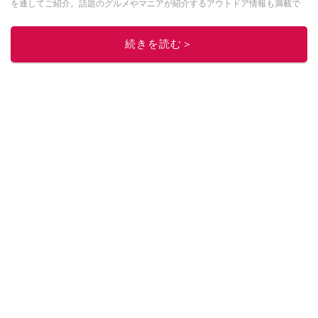
を通してご紹介。話題のグルメやマニアが紹介するアウトドア情報も満載で
す。配信しているコンテンツは専門家やインフルエンサーが実際に使用して
レビューしています。毎日トレンド情報をお届けしているので、ぜひ
Google
続きを読む＞
ニュースでフォロー
してください！
このイチオシストの他の記事を読む