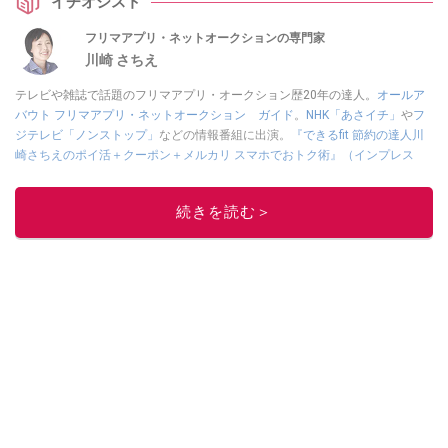
イチオシスト
崎さんも、メッセージ対応で使いやすいと高評価です。
フリマアプリ・ネットオークションの専門家
川崎 さちえ
テレビや雑誌で話題のフリマアプリ・オークション歴20年の達人。
オールア
バウト フリマアプリ・ネットオークション ガイド
。
NHK「あさイチ」
や
フ
ジテレビ「ノンストップ」
などの情報番組に出演。
『できるfit 節約の達人川
崎さちえのポイ活＋クーポン＋メルカリ スマホでおトク術』（インプレス
刊）
、
『「ゆる副業」のはじめかた メルカリ スマホ1つでスキマ時間に効率
的に稼ぐ！』（翔泳社刊）
ほか著書多数。ブログは
「川崎さちえのごちゃま
続きを読む＞
ぜ日記」
。
■経歴：2003年、夫が子育てをするために、突然会社を辞める。翌月からの
給料が０円になり、家にいながら、しかも空いた時間でできるオークション
に目をつける。しかし、取引の仕方がわからずに、まずは落札者として参
加。その後、出品者側にまわり、家の中の物を出品しまくる。出品する物が
ほぼなくなってからは、仕入れを経験。ネットオークションを生活の一部に
取り入れるべく、「ネットオークションやフリマアプリは生活のインフラに
なる」という考えを持つ。また消費税増税の社会においては、ネットオーク
ションやフリマアプリが家計の救世主になりえると考え、業者とは違う視点
でユーザーとして参加中。
このイチオシストの他の記事を読む