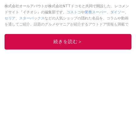
株式会社オールアバウトが株式会社NTTドコモと共同で開設した、レコメン
ドサイト『イチオシ』の編集部です。
コストコ
や
業務スーパー
、
ダイソー
、
セリア
、
スターバックス
などの人気ショップの隠れた名品を、コラムや動画
を通してご紹介。話題のグルメやマニアが紹介するアウトドア情報も満載で
す。配信しているコンテンツは専門家やインフルエンサーが実際に使用して
レビューしています。毎日トレンド情報をお届けしているので、ぜひ
Google
続きを読む＞
ニュースでフォロー
してください！
このイチオシストの他の記事を読む