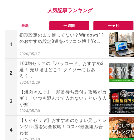
最新
一週間
一ヶ月
初期設定のまま使ってない？Windows11
のおすすめ設定8選をパソコン博士Yo...
1
2026/05/17
100均セリアの「パラコード」おすすめ3
選！ 売り場はどこ？ ダイソーにもあ
2
る？...
2024/12/29
【焼肉きんぐ】「順番待ち受付」攻略がカ
ギ！「いつも混んでて入れない」という人
3
が知...
2024/05/30
【サイゼリヤ】おすすめのちょい足しアレ
ンジ15選を完全攻略！コスパ最強組み合
4
わせ...
2025/02/10