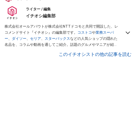
ライター / 編集
イチオシ編集部
株式会社オールアバウトが株式会社NTTドコモと共同で開設した、レ
コメンドサイト『イチオシ』の編集部です。
コストコ
や
業務スーパ
ー
、
ダイソー
、
セリア
、
スターバックス
などの人気ショップの隠れた
名品を、コラムや動画を通してご紹介。話題のグルメやマニアが紹介
するアウトドア情報も満載です。配信しているコンテンツは専門家や
このイチオシストの他の記事を読む
インフルエンサーが実際に使用してレビューしています。毎日トレン
ド情報をお届けしているので、ぜひ
Googleニュースでフォロー
してく
ださい！