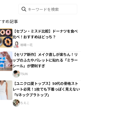
すすめ記事
【セブン・ミスド比較】ドーナツを食べ
比べ！おすすめはどっち？
相場一花
【セリア新作】メイク直しが楽ちん！リ
ップのふたやパレットに貼れる「ミラー
シール」が便利すぎ
TSUN
【ユニクロ夏トップス】50代の骨格スト
レート必見！1枚でも下着っぽく見えない
「Vネックブラトップ」
ちえこ