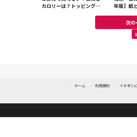
カロリーは？トッピング別
年版】紙と
徹底比較
ぶ？
次の
ホーム
利用規約
イチオシ