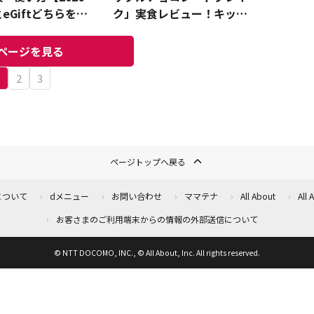
eGiftどちらを選
ク」実食レビュー！キット
カットがゴロゴロ！チョコ
のおいしさに溺れる～
ページを見る
1
2
3
ページトップへ戻る
について
dメニュー
お問い合わせ
ママテナ
All About
All
お客さまのご利用端末からの情報の外部送信について
© NTT DOCOMO, INC., © All About, Inc. All rights reserved.