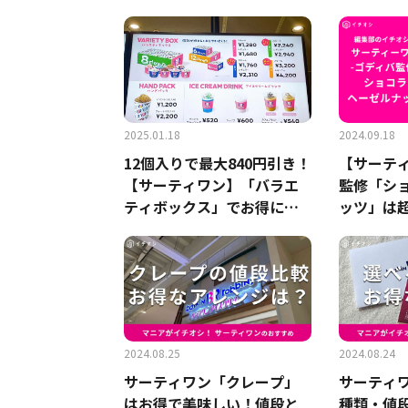
は？低カロリーメニューも
と賢い選
紹介！
2025.01.18
2024.09.18
12個入りで最大840円引き！
【サーテ
【サーティワン】「バラエ
監修「シ
ティボックス」でお得にア
ッツ」は
イスを楽しもう
高級感で
2024.08.25
2024.08.24
サーティワン「クレープ」
サーティ
はお得で美味しい！値段と
種類・値段