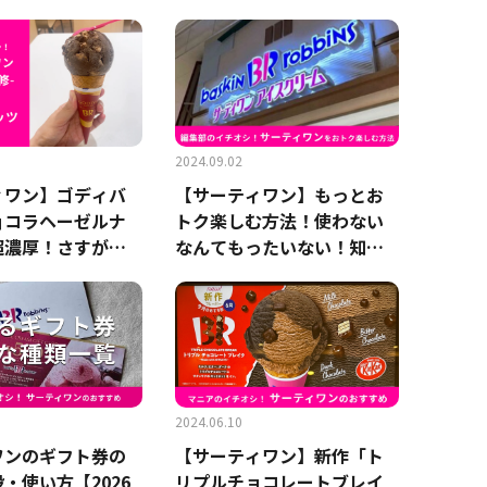
び方を解説！
イズの比較も紹介！
2024.09.02
ィワン】ゴディバ
【サーティワン】もっとお
ョコラヘーゼルナ
トク楽しむ方法！使わない
超濃厚！さすがの
なんてもったいない！知ら
気分も上がる～
なきゃ損な裏ワザを紹介
2024.06.10
ワンのギフト券の
【サーティワン】新作「ト
・使い方【2026
リプルチョコレートブレイ