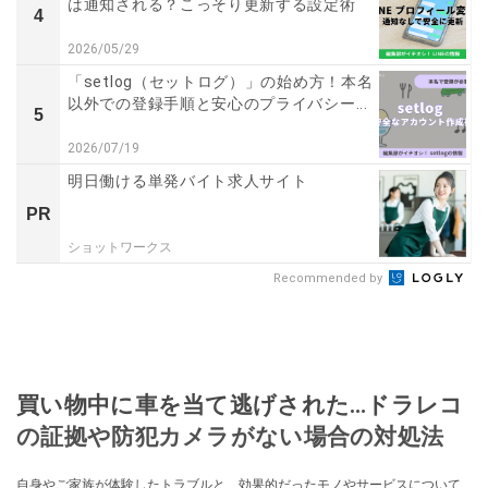
は通知される？こっそり更新する設定術
4
2026/05/29
「setlog（セットログ）」の始め方！本名
以外での登録手順と安心のプライバシー...
5
2026/07/19
明日働ける単発バイト求人サイト
PR
ショットワークス
Recommended by
買い物中に車を当て逃げされた…ドラレコ
の証拠や防犯カメラがない場合の対処法
自身やご家族が体験したトラブルと、効果的だったモノやサービスについて