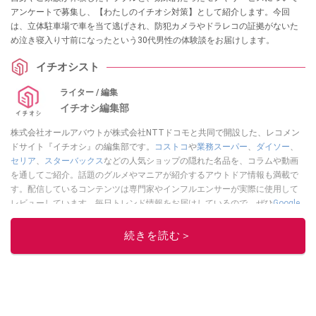
アンケートで募集し、【わたしのイチオシ対策】として紹介します。今回
は、立体駐車場で車を当て逃げされ、防犯カメラやドラレコの証拠がないた
め泣き寝入り寸前になったという30代男性の体験談をお届けします。
イチオシスト
ライター / 編集
イチオシ編集部
株式会社オールアバウトが株式会社NTTドコモと共同で開設した、レコメン
ドサイト『イチオシ』の編集部です。
コストコ
や
業務スーパー
、
ダイソー
、
セリア
、
スターバックス
などの人気ショップの隠れた名品を、コラムや動画
を通してご紹介。話題のグルメやマニアが紹介するアウトドア情報も満載で
す。配信しているコンテンツは専門家やインフルエンサーが実際に使用して
レビューしています。毎日トレンド情報をお届けしているので、ぜひ
Google
ニュースでフォロー
してください！
続きを読む＞
このイチオシストの他の記事を読む