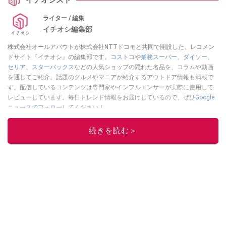
ライター / 編集
イチオシ編集部
株式会社オールアバウトが株式会社NTTドコモと共同で開設した、レコメン
ドサイト『イチオシ』の編集部です。
コストコ
や
業務スーパー
、
ダイソー
、
セリア
、
スターバックス
などの人気ショップの隠れた名品を、コラムや動画
を通してご紹介。話題のグルメやマニアが紹介するアウトドア情報も満載で
す。配信しているコンテンツは専門家やインフルエンサーが実際に使用して
レビューしています。毎日トレンド情報をお届けしているので、ぜひ
Google
ニュースでフォロー
してください！
このイチオシストの他の記事を読む
続きを読む＞