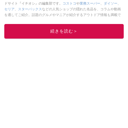
ドサイト『イチオシ』の編集部です。
コストコ
や
業務スーパー
、
ダイソー
、
セリア
、
スターバックス
などの人気ショップの隠れた名品を、コラムや動画
を通してご紹介。話題のグルメやマニアが紹介するアウトドア情報も満載で
す。配信しているコンテンツは専門家やインフルエンサーが実際に使用して
レビューしています。毎日トレンド情報をお届けしているので、ぜひ
Google
続きを読む＞
ニュースでフォロー
してください！
このイチオシストの他の記事を読む