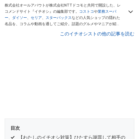
株式会社オールアバウトが株式会社NTTドコモと共同で開設した、レ
コメンドサイト『イチオシ』の編集部です。
コストコ
や
業務スーパ
ー
、
ダイソー
、
セリア
、
スターバックス
などの人気ショップの隠れた
名品を、コラムや動画を通してご紹介。話題のグルメやマニアが紹介
するアウトドア情報も満載です。配信しているコンテンツは専門家や
このイチオシストの他の記事を読む
インフルエンサーが実際に使用してレビューしています。毎日トレン
ド情報をお届けしているので、ぜひ
Googleニュースでフォロー
してく
ださい！
目次
【わたしのイチオシ対策】ひたすら謝罪して相手の