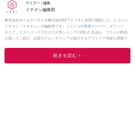
ライター / 編集
イチオシ編集部
株式会社オールアバウトが株式会社NTTドコモと共同で開設した、レコメン
ドサイト『イチオシ』の編集部です。
コストコ
や
業務スーパー
、
ダイソー
、
セリア
、
スターバックス
などの人気ショップの隠れた名品を、コラムや動画
を通してご紹介。話題のグルメやマニアが紹介するアウトドア情報も満載で
す。配信しているコンテンツは専門家やインフルエンサーが実際に使用して
レビューしています。毎日トレンド情報をお届けしているので、ぜひ
Google
続きを読む＞
ニュースでフォロー
してください！
このイチオシストの他の記事を読む