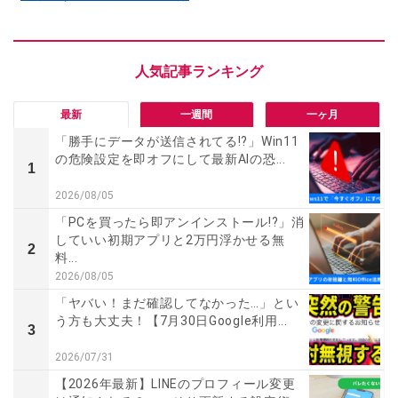
最新
一週間
一ヶ月
「勝手にデータが送信されてる!?」Win11
の危険設定を即オフにして最新AIの恐...
1
2026/08/05
「PCを買ったら即アンインストール!?」消
していい初期アプリと2万円浮かせる無
2
料...
2026/08/05
「ヤバい！まだ確認してなかった…」とい
う方も大丈夫！【7月30日Google利用...
3
2026/07/31
【2026年最新】LINEのプロフィール変更