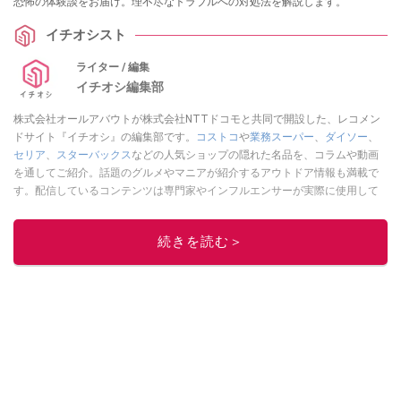
恐怖の体験談をお届け。理不尽なトラブルへの対処法を解説します。
イチオシスト
ライター / 編集
イチオシ編集部
株式会社オールアバウトが株式会社NTTドコモと共同で開設した、レコメン
ドサイト『イチオシ』の編集部です。
コストコ
や
業務スーパー
、
ダイソー
、
セリア
、
スターバックス
などの人気ショップの隠れた名品を、コラムや動画
を通してご紹介。話題のグルメやマニアが紹介するアウトドア情報も満載で
す。配信しているコンテンツは専門家やインフルエンサーが実際に使用して
レビューしています。毎日トレンド情報をお届けしているので、ぜひ
Google
ニュースでフォロー
してください！
続きを読む＞
このイチオシストの他の記事を読む