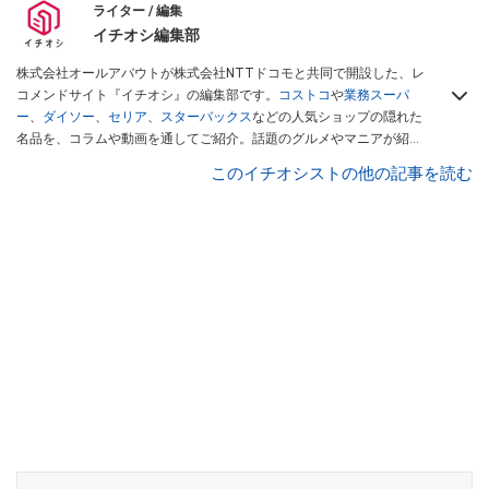
ライター / 編集
イチオシ編集部
株式会社オールアバウトが株式会社NTTドコモと共同で開設した、レ
コメンドサイト『イチオシ』の編集部です。
コストコ
や
業務スーパ
ー
、
ダイソー
、
セリア
、
スターバックス
などの人気ショップの隠れた
名品を、コラムや動画を通してご紹介。話題のグルメやマニアが紹介
するアウトドア情報も満載です。配信しているコンテンツは専門家や
このイチオシストの他の記事を読む
インフルエンサーが実際に使用してレビューしています。毎日トレン
ド情報をお届けしているので、ぜひ
Googleニュースでフォロー
してく
ださい！