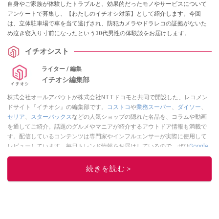
自身やご家族が体験したトラブルと、効果的だったモノやサービスについて
アンケートで募集し、【わたしのイチオシ対策】として紹介します。今回
は、立体駐車場で車を当て逃げされ、防犯カメラやドラレコの証拠がないた
め泣き寝入り寸前になったという30代男性の体験談をお届けします。
イチオシスト
ライター / 編集
イチオシ編集部
株式会社オールアバウトが株式会社NTTドコモと共同で開設した、レコメン
ドサイト『イチオシ』の編集部です。
コストコ
や
業務スーパー
、
ダイソー
、
セリア
、
スターバックス
などの人気ショップの隠れた名品を、コラムや動画
を通してご紹介。話題のグルメやマニアが紹介するアウトドア情報も満載で
す。配信しているコンテンツは専門家やインフルエンサーが実際に使用して
レビューしています。毎日トレンド情報をお届けしているので、ぜひ
Google
ニュースでフォロー
してください！
続きを読む＞
このイチオシストの他の記事を読む