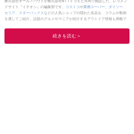
株式会社オールアバウトが株式会社NTTドコモと共同で開設した、レコメン
ドサイト『イチオシ』の編集部です。
コストコ
や
業務スーパー
、
ダイソー
、
セリア
、
スターバックス
などの人気ショップの隠れた名品を、コラムや動画
を通してご紹介。話題のグルメやマニアが紹介するアウトドア情報も満載で
す。配信しているコンテンツは専門家やインフルエンサーが実際に使用して
レビューしています。毎日トレンド情報をお届けしているので、ぜひ
Google
続きを読む＞
ニュースでフォロー
してください！
このイチオシストの他の記事を読む