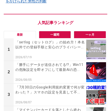
をかけられた男性の判断
最新
一週間
一ヶ月
「setlog（セットログ）」の始め方！本名
以外での登録手順と安心のプライバシー...
1
2026/07/19
「勝手にデータが送信されてる!?」Win11
の危険設定を即オフにして最新AIの恐...
2
2026/08/05
「7月30日のGoogle利用規約変更で何が変
わった？」スマホの設定を見直して不...
3
2026/08/07
「マイナンバーカードを落としたら終わ