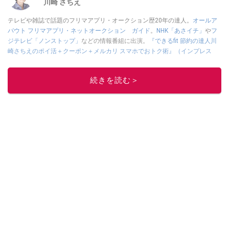
川崎 さちえ
テレビや雑誌で話題のフリマアプリ・オークション歴20年の達人。
オールア
バウト フリマアプリ・ネットオークション ガイド
。
NHK「あさイチ」
や
フ
ジテレビ「ノンストップ」
などの情報番組に出演。
『できるfit 節約の達人川
崎さちえのポイ活＋クーポン＋メルカリ スマホでおトク術』（インプレス
刊）
、
『「ゆる副業」のはじめかた メルカリ スマホ1つでスキマ時間に効率
的に稼ぐ！』（翔泳社刊）
ほか著書多数。ブログは
「川崎さちえのごちゃま
続きを読む＞
ぜ日記」
。
■経歴：2003年、夫が子育てをするために、突然会社を辞める。翌月からの
給料が０円になり、家にいながら、しかも空いた時間でできるオークション
に目をつける。しかし、取引の仕方がわからずに、まずは落札者として参
加。その後、出品者側にまわり、家の中の物を出品しまくる。出品する物が
ほぼなくなってからは、仕入れを経験。ネットオークションを生活の一部に
取り入れるべく、「ネットオークションやフリマアプリは生活のインフラに
なる」という考えを持つ。また消費税増税の社会においては、ネットオーク
ションやフリマアプリが家計の救世主になりえると考え、業者とは違う視点
でユーザーとして参加中。
このイチオシストの他の記事を読む