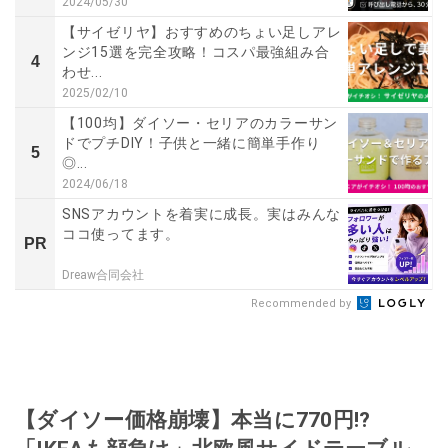
2024/05/30
【サイゼリヤ】おすすめのちょい足しアレ
ンジ15選を完全攻略！コスパ最強組み合
4
わせ...
2025/02/10
【100均】ダイソー・セリアのカラーサン
ドでプチDIY！子供と一緒に簡単手作り
5
◎...
2024/06/18
SNSアカウントを着実に成長。実はみんな
ココ使ってます。
PR
Dreaw合同会社
Recommended by
【ダイソー価格崩壊】本当に770円!?