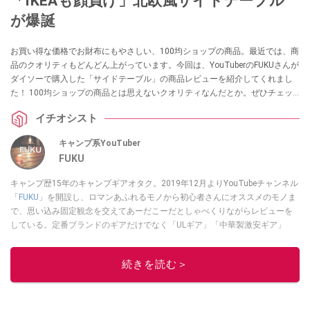
「IKEAも顔負け」北欧風サイドテーブル
が爆誕
お買い得な価格でお財布にもやさしい、100均ショップの商品。最近では、商
品のクオリティもどんどん上がっています。今回は、YouTuberのFUKUさんが
ダイソーで購入した「サイドテーブル」の商品レビューを紹介してくれまし
た！ 100均ショップの商品とは思えないクオリティなんだとか。ぜひチェッ
クしてみてください。
イチオシスト
キャンプ系YouTuber
FUKU
キャンプ歴15年のキャンプギアオタク。2019年12月よりYouTubeチャンネル
「
FUKU
」を開設し、ロマンあふれるモノから初心者さんにオススメのモノま
で、思い込み固定観念を交えてあーだこーだとしゃべくりながらレビューを
している。定番ブランドのギアだけでなく「ULギア」「中華製激安ギア」
「100均キャンプギア」など様々なジャンルを取り上げている。
このイチオシストの他の記事を読む
続きを読む＞