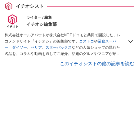
イチオシスト
ライター / 編集
イチオシ編集部
株式会社オールアバウトが株式会社NTTドコモと共同で開設した、レ
コメンドサイト『イチオシ』の編集部です。
コストコ
や
業務スーパ
ー
、
ダイソー
、
セリア
、
スターバックス
などの人気ショップの隠れた
名品を、コラムや動画を通してご紹介。話題のグルメやマニアが紹介
するアウトドア情報も満載です。配信しているコンテンツは専門家や
このイチオシストの他の記事を読む
インフルエンサーが実際に使用してレビューしています。毎日トレン
ド情報をお届けしているので、ぜひ
Googleニュースでフォロー
してく
ださい！