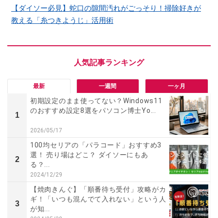
【ダイソー必見】蛇口の隙間汚れがごっそり！掃除好きが
教える「糸つきようじ」活用術
最新
一週間
一ヶ月
初期設定のまま使ってない？Windows11
のおすすめ設定8選をパソコン博士Yo...
1
2026/05/17
100均セリアの「パラコード」おすすめ3
選！ 売り場はどこ？ ダイソーにもあ
2
る？...
2024/12/29
【焼肉きんぐ】「順番待ち受付」攻略がカ
ギ！「いつも混んでて入れない」という人
3
が知...