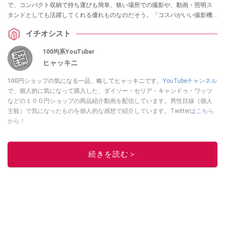
で、コンパクト収納で持ち運びも簡単、狭い場所での撮影や、動画・照明ス
タンドとしても活躍してくれる優れものなのだそう。「コスパがいい撮影機
材がほしい」「いろんな用途で使える三脚がほしい」という方はぜひチェッ
イチオシスト
クしてみてください。
100均系YouTuber
ヒャッキニ
100円ショップの気になる一品、略してヒャッキニです。
YouTubeチャンネル
で、個人的に気になって購入した、ダイソー・セリア・キャンドゥ・ワッツ
などの１００円ショップの商品紹介動画を配信しています。男性目線（個人
主観）で気になったものを個人的な感想で紹介しています。Twitterは
こちら
から！
このイチオシストの他の記事を読む
続きを読む＞