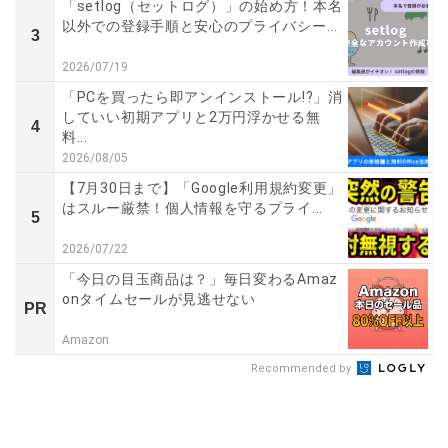
「setlog（セットログ）」の始め方！本名
以外での登録手順と安心のプライバシー...
3
2026/07/19
「PCを買ったら即アンインストール!?」消
していい初期アプリと2万円浮かせる無
4
料...
2026/08/05
【7月30日まで】「Google利用規約変更」
はスルー厳禁！個人情報を守るプライ...
5
2026/07/22
「今日の目玉商品は？」毎日変わるAmaz
onタイムセールが見逃せない
PR
Amazon
Recommended by