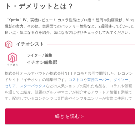
ト・デメリットとは？
「Xperia 1 IV」実機レビュー！ カメラ性能はプロ級？ 連写や動画撮影、Vlog
撮影の実力、その他、実用面でのバッテリー性能など、2週間使って分かった
良い点・気になる点を紹介。気になる方はぜひチェックしてみてください。
イチオシスト
ライター / 編集
イチオシ編集部
株式会社オールアバウトが株式会社NTTドコモと共同で開設した、レコメン
ドサイト『イチオシ』の編集部です。
コストコ
や
業務スーパー
、
ダイソー
、
セリア
、
スターバックス
などの人気ショップの隠れた名品を、コラムや動画
を通してご紹介。話題のグルメやマニアが紹介するアウトドア情報も満載で
す。配信しているコンテンツは専門家やインフルエンサーが実際に使用して
レビューしています。毎日トレンド情報をお届けしているので、ぜひ
Google
ニュースでフォロー
してください！
続きを読む＞
このイチオシストの他の記事を読む