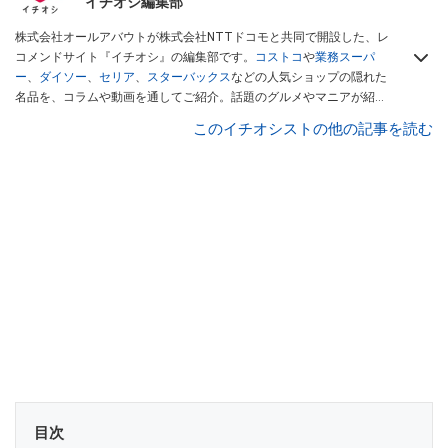
イチオシ編集部
株式会社オールアバウトが株式会社NTTドコモと共同で開設した、レ
コメンドサイト『イチオシ』の編集部です。
コストコ
や
業務スーパ
ー
、
ダイソー
、
セリア
、
スターバックス
などの人気ショップの隠れた
名品を、コラムや動画を通してご紹介。話題のグルメやマニアが紹介
するアウトドア情報も満載です。配信しているコンテンツは専門家や
このイチオシストの他の記事を読む
インフルエンサーが実際に使用してレビューしています。毎日トレン
ド情報をお届けしているので、ぜひ
Googleニュースでフォロー
してく
ださい！
目次