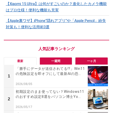
【Xiaomi 15 Ultra】は何がすごいのか？進化したカメラ機能
はプロ仕様！便利な機能も充実
【Apple裏ワザ】iPhone“隠れアプリ”や「Apple Pencil」紛失
対策も！便利な活用術3選
最新
一週間
一ヶ月
「勝手にデータが送信されてる!?」Win11
の危険設定を即オフにして最新AIの恐...
1
2026/08/05
初期設定のまま使ってない？Windows11
のおすすめ設定8選をパソコン博士Yo...
2
2026/05/17