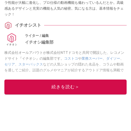
ラ性能が大幅に進化し、プロ仕様の動画機能も備わっているんだとか。高級
感あるデザインと充実の機能も人気の秘密。気になる方は、基本情報をチェ
ック！
イチオシスト
ライター / 編集
イチオシ編集部
株式会社オールアバウトが株式会社NTTドコモと共同で開設した、レコメン
ドサイト『イチオシ』の編集部です。
コストコ
や
業務スーパー
、
ダイソー
、
セリア
、
スターバックス
などの人気ショップの隠れた名品を、コラムや動画
を通してご紹介。話題のグルメやマニアが紹介するアウトドア情報も満載で
す。配信しているコンテンツは専門家やインフルエンサーが実際に使用して
レビューしています。毎日トレンド情報をお届けしているので、ぜひ
Google
続きを読む＞
ニュースでフォロー
してください！
このイチオシストの他の記事を読む