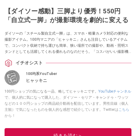
【ダイソー感動】三脚より優秀！550円
「自立式一脚」が撮影環境を劇的に変える
ダイソーの「スチール製自立式一脚」は、スマホ・軽量カメラ対応の便利な
撮影アイテム。100均マニアの「ヒャッキニ」さんも注目しているアイテム
で、コンパクト収納で持ち運びも簡単、狭い場所での撮影や、動画・照明ス
タンドとしても活躍してくれる優れものなのだそう。「コスパがいい撮影機
材がほしい」「いろんな用途で使える三脚がほしい」という方はぜひチェッ
イチオシスト
クしてみてください。
100均系YouTuber
ヒャッキニ
100円ショップの気になる一品、略してヒャッキニです。
YouTubeチャンネル
で、個人的に気になって購入した、ダイソー・セリア・キャンドゥ・ワッツ
などの１００円ショップの商品紹介動画を配信しています。男性目線（個人
主観）で気になったものを個人的な感想で紹介しています。Twitterは
こちら
から！
このイチオシストの他の記事を読む
続きを読む＞