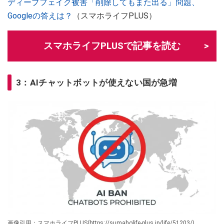
ディープフェイク被害「削除してもまた出る」問題、
Googleの答えは？
（スマホライフPLUS）
スマホライフPLUSで記事を読む
3：AIチャットボットが使えない国が急増
画像引用：スマホライフPLUS(https://sumaholife-plus.jp/life/51203/)