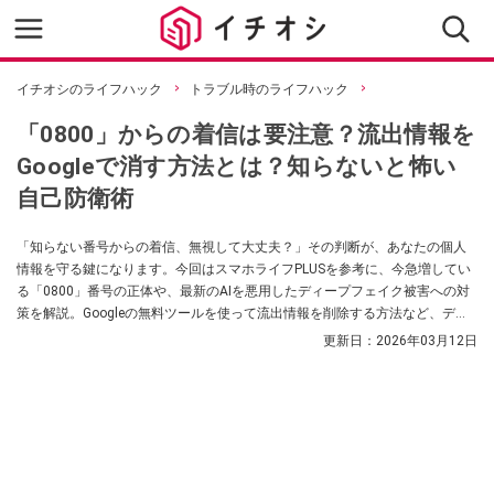
イチオシのライフハック
トラブル時のライフハック
「0800」からの着信は要注意？流出情報を
Googleで消す方法とは？知らないと怖い
自己防衛術
「知らない番号からの着信、無視して大丈夫？」その判断が、あなたの個人
情報を守る鍵になります。今回はスマホライフPLUSを参考に、今急増してい
る「0800」番号の正体や、最新のAIを悪用したディープフェイク被害への対
策を解説。Googleの無料ツールを使って流出情報を削除する方法など、デジ
タル社会で自分と家族を守るための最強防衛術をまとめました。
更新日：
2026年03月12日