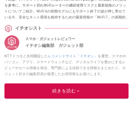
を参考に、サポート切れWi-Fiルーターの継続使用リスクと最新規格のメリッ
トについてご紹介。Wi-Fi 6の初期モデルにもサポート終了の波が押し寄せて
いる今、安全なネット環境を維持するための最新情報や「Wi-Fi 7」の画期的
な新技術「MLO」の概要を解説します。各項目の詳細はぜひ、スマホライフ
イチオシスト
PLUSでご確認ください。
スマホ・ガジェットレビュワー
イチオシ編集部 ガジェット部
NTTドコモと共同開設した
レコメンドサイト「イチオシ」
を運営。スマホや
パソコン、アプリ、スマートウォッチなど、デジタルライフを豊かにするレ
ビューやセール情報を発信。専門家による信頼できる情報をまとめたり、ガ
ジェット好きの編集部員が厳選したお得情報をお届けします。
このイチオシストの他の記事を読む
続きを読む＞