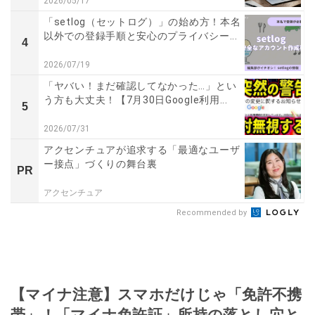
2026/05/17
「setlog（セットログ）」の始め方！本名
以外での登録手順と安心のプライバシー...
4
2026/07/19
「ヤバい！まだ確認してなかった…」とい
う方も大丈夫！【7月30日Google利用...
5
2026/07/31
アクセンチュアが追求する「最適なユーザ
ー接点」づくりの舞台裏
PR
アクセンチュア
Recommended by
【マイナ注意】スマホだけじゃ「免許不携
帯」！「マイナ免許証」所持の落とし穴と