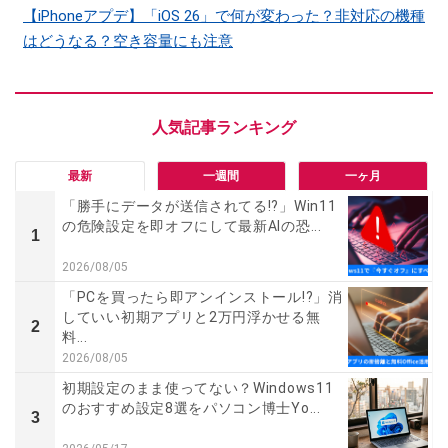
【iPhoneアプデ】「iOS 26」で何が変わった？非対応の機種
はどうなる？空き容量にも注意
最新
一週間
一ヶ月
「勝手にデータが送信されてる!?」Win11
の危険設定を即オフにして最新AIの恐...
1
2026/08/05
「PCを買ったら即アンインストール!?」消
していい初期アプリと2万円浮かせる無
2
料...
2026/08/05
初期設定のまま使ってない？Windows11
のおすすめ設定8選をパソコン博士Yo...
3