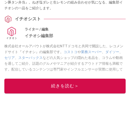
ン豚タン弁当』。ねぎ塩ダレと生レモンの組み合わせが気になる、編集部イ
チオシの一品をご紹介します。
イチオシスト
ライター / 編集
イチオシ編集部
株式会社オールアバウトが株式会社NTTドコモと共同で開設した、レコメン
ドサイト『イチオシ』の編集部です。
コストコ
や
業務スーパー
、
ダイソー
、
セリア
、
スターバックス
などの人気ショップの隠れた名品を、コラムや動画
を通してご紹介。話題のグルメやマニアが紹介するアウトドア情報も満載で
す。配信しているコンテンツは専門家やインフルエンサーが実際に使用して
レビューしています。毎日トレンド情報をお届けしているので、ぜひ
Google
ニュースでフォロー
してください！
続きを読む＞
このイチオシストの他の記事を読む