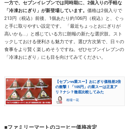
一方で、セブンイレブンでは同時期に、2個入りの手軽な
「冷凍おにぎり」が新登場しています。
価格は2個入りで
213円（税込）前後、1個あたり約106円（税込）と、ぐっ
と手に取りやすい設定です。 「最近ちょっとおにぎりが
高いかも…」と感じている方に朗報の新たな選択肢。スト
ックしておける便利さも魅力です。選び方次第で、日々の
食事をより賢く楽しめそうですね。ぜひセブンイレブンの
「冷凍おにぎり」にも目を向けてみてください。
【セブンvs業スー】おにぎり価格差2倍
の衝撃！「105円」の業スーは正直ア
リ？ナシ？徹底比較してみた
相場一花
■ファミリーマートのコーヒー価格改定