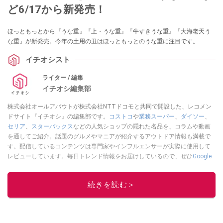
ど6/17から新発売！
ほっともっとから『うな重』『上・うな重』『牛すきうな重』『大海老天う
な重』が新発売。今年の土用の丑はほっともっとのうな重に注目です。
イチオシスト
ライター / 編集
イチオシ編集部
株式会社オールアバウトが株式会社NTTドコモと共同で開設した、レコメン
ドサイト『イチオシ』の編集部です。
コストコ
や
業務スーパー
、
ダイソー
、
セリア
、
スターバックス
などの人気ショップの隠れた名品を、コラムや動画
を通してご紹介。話題のグルメやマニアが紹介するアウトドア情報も満載で
す。配信しているコンテンツは専門家やインフルエンサーが実際に使用して
レビューしています。毎日トレンド情報をお届けしているので、ぜひ
Google
ニュースでフォロー
してください！
このイチオシストの他の記事を読む
続きを読む＞