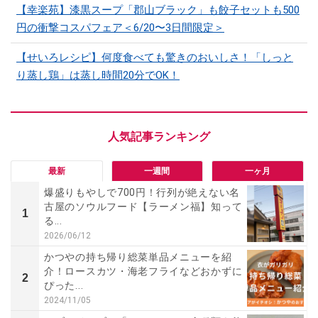
【幸楽苑】漆黒スープ「郡山ブラック」も餃子セットも500
円の衝撃コスパフェア＜6/20〜3日間限定＞
【せいろレシピ】何度食べても驚きのおいしさ！「しっと
り蒸し鶏」は蒸し時間20分でOK！
最新
一週間
一ヶ月
爆盛りもやしで700円！行列が絶えない名
古屋のソウルフード【ラーメン福】知って
1
る...
2026/06/12
かつやの持ち帰り総菜単品メニューを紹
介！ロースカツ・海老フライなどおかずに
2
ぴった...
2024/11/05