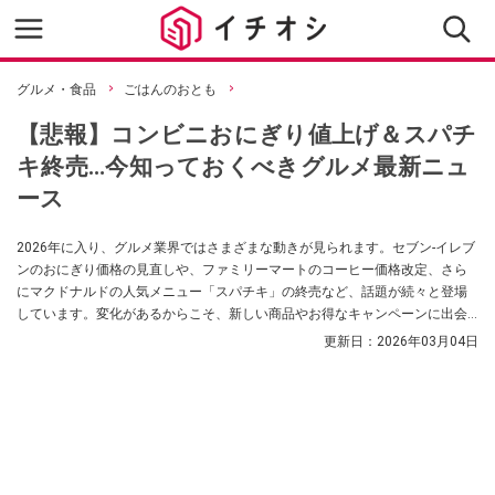
グルメ・食品
ごはんのおとも
【悲報】コンビニおにぎり値上げ＆スパチ
キ終売…今知っておくべきグルメ最新ニュ
ース
2026年に入り、グルメ業界ではさまざまな動きが見られます。セブン-イレブ
ンのおにぎり価格の見直しや、ファミリーマートのコーヒー価格改定、さら
にマクドナルドの人気メニュー「スパチキ」の終売など、話題が続々と登場
しています。変化があるからこそ、新しい商品やお得なキャンペーンに出会
えるチャンスも広がっています。この記事では、2026年にチェックしておき
更新日：
2026年03月04日
たい注目のグルメ情報をわかりやすくまとめました。最新情報を上手にキャ
ッチして、これからの食の楽しみをもっと充実させていきましょう。