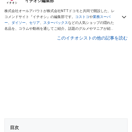
イチオシ編集部
株式会社オールアバウトが株式会社NTTドコモと共同で開設した、レ
コメンドサイト『イチオシ』の編集部です。
コストコ
や
業務スーパ
ー
、
ダイソー
、
セリア
、
スターバックス
などの人気ショップの隠れた
名品を、コラムや動画を通してご紹介。話題のグルメやマニアが紹介
するアウトドア情報も満載です。配信しているコンテンツは専門家や
このイチオシストの他の記事を読む
インフルエンサーが実際に使用してレビューしています。毎日トレン
ド情報をお届けしているので、ぜひ
Googleニュースでフォロー
してく
ださい！
目次