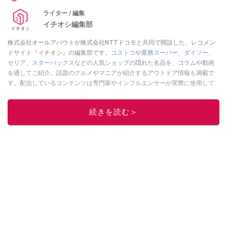
ライター / 編集
イチオシ編集部
株式会社オールアバウトが株式会社NTTドコモと共同で開設した、レコメン
ドサイト『イチオシ』の編集部です。
コストコ
や
業務スーパー
、
ダイソー
、
セリア
、
スターバックス
などの人気ショップの隠れた名品を、コラムや動画
を通してご紹介。話題のグルメやマニアが紹介するアウトドア情報も満載で
す。配信しているコンテンツは専門家やインフルエンサーが実際に使用して
レビューしています。毎日トレンド情報をお届けしているので、ぜひ
Google
ニュースでフォロー
してください！
続きを読む＞
このイチオシストの他の記事を読む