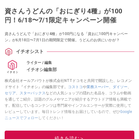
資さんうどんの「おにぎり4種」が100
円！6/18〜7/1限定キャンペーン開催
資さんうどんで「おにぎり4種」が100円になる「資おに100円キャンペー
ン」が6月18日〜7月1日の期間限定で開催。うどんのお供にいかが？
イチオシスト
ライター / 編集
イチオシ編集部
株式会社オールアバウトが株式会社NTTドコモと共同で開設した、レコメン
ドサイト『イチオシ』の編集部です。
コストコ
や
業務スーパー
、
ダイソー
、
セリア
、
スターバックス
などの人気ショップの隠れた名品を、コラムや動画
を通してご紹介。話題のグルメやマニアが紹介するアウトドア情報も満載で
す。配信しているコンテンツは専門家やインフルエンサーが実際に使用して
レビューしています。毎日トレンド情報をお届けしているので、ぜひ
Google
ニュースでフォロー
してください！
このイチオシストの他の記事を読む
続きを読む＞