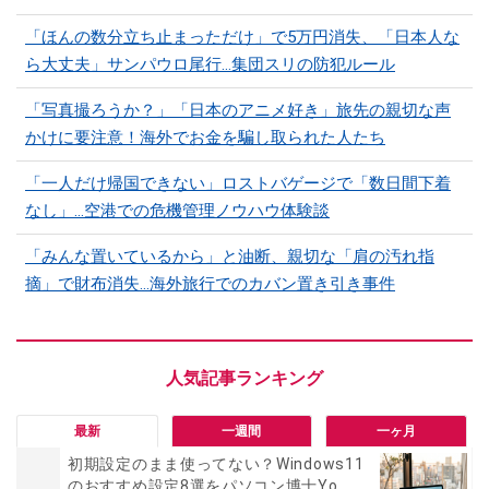
「ほんの数分立ち止まっただけ」で5万円消失、「日本人な
ら大丈夫」サンパウロ尾行…集団スリの防犯ルール
「写真撮ろうか？」「日本のアニメ好き」旅先の親切な声
かけに要注意！海外でお金を騙し取られた人たち
「一人だけ帰国できない」ロストバゲージで「数日間下着
なし」…空港での危機管理ノウハウ体験談
「みんな置いているから」と油断、親切な「肩の汚れ指
摘」で財布消失…海外旅行でのカバン置き引き事件
最新
一週間
一ヶ月
初期設定のまま使ってない？Windows11
のおすすめ設定8選をパソコン博士Yo...