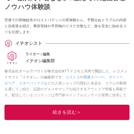
ノウハウ体験談
空港での荷物紛失やロストバゲッジの実体験から、予期せぬトラブルの内容
と自衛策を紹介。事前登録や手荷物のリスク分散など、旅を安全に始めるコ
ツを伝授します。
イチオシスト
ライター / 編集
イチオシ編集部
株式会社オールアバウトが株式会社NTTドコモと共同で開設した、レコメン
ドサイト『イチオシ』の編集部です。
コストコ
や
業務スーパー
、
ダイソー
、
セリア
、
スターバックス
などの人気ショップの隠れた名品を、コラムや動画
を通してご紹介。話題のグルメやマニアが紹介するアウトドア情報も満載で
す。配信しているコンテンツは専門家やインフルエンサーが実際に使用して
レビューしています。毎日トレンド情報をお届けしているので、ぜひ
Google
ニュースでフォロー
してください！
続きを読む＞
このイチオシストの他の記事を読む