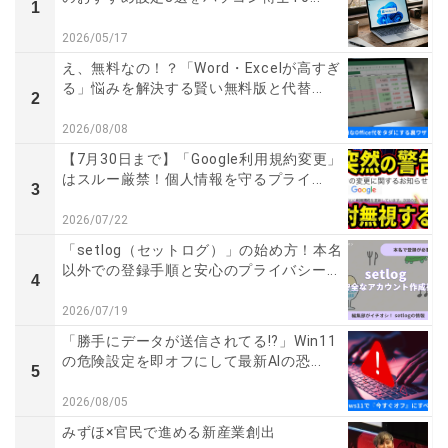
1
2026/05/17
え、無料なの！？「Word・Excelが高すぎ
る」悩みを解決する賢い無料版と代替...
2
2026/08/08
【7月30日まで】「Google利用規約変更」
はスルー厳禁！個人情報を守るプライ...
3
2026/07/22
「setlog（セットログ）」の始め方！本名
以外での登録手順と安心のプライバシー...
4
2026/07/19
「勝手にデータが送信されてる!?」Win11
の危険設定を即オフにして最新AIの恐...
5
2026/08/05
みずほ×官民で進める新産業創出