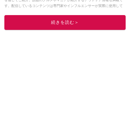
を通してご紹介。話題のグルメやマニアが紹介するアウトドア情報も満載で
す。配信しているコンテンツは専門家やインフルエンサーが実際に使用して
レビューしています。毎日トレンド情報をお届けしているので、ぜひ
Google
ニュースでフォロー
してください！
続きを読む＞
このイチオシストの他の記事を読む