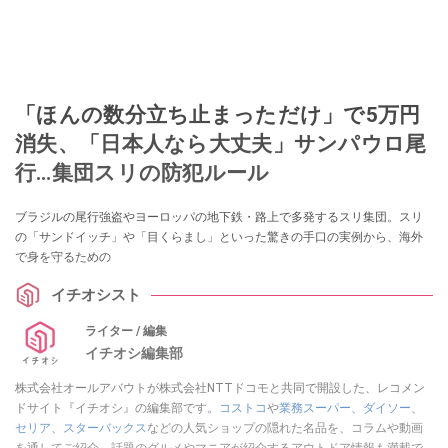
「ほんの数分立ち止まっただけ」で5万円
消失、「日本人なら大丈夫」サンパウロ尾
行…集団スリの防犯ルール
ブラジルの尾行強盗やヨーロッパの地下鉄・路上で多発するスリ集団。スリ
の「サンドイッチ」や「目くらまし」といった驚きの手口の実例から、海外
で身を守るための
イチオシスト
ライター / 編集
イチオシ編集部
株式会社オールアバウトが株式会社NTTドコモと共同で開設した、レコメン
ドサイト『イチオシ』の編集部です。
コストコ
や
業務スーパー
、
ダイソー
、
セリア
、
スターバックス
などの人気ショップの隠れた名品を、コラムや動画