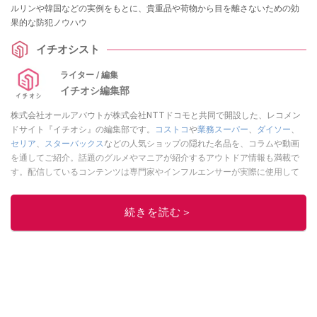
ルリンや韓国などの実例をもとに、貴重品や荷物から目を離さないための効
果的な防犯ノウハウ
イチオシスト
ライター / 編集
イチオシ編集部
株式会社オールアバウトが株式会社NTTドコモと共同で開設した、レコメン
ドサイト『イチオシ』の編集部です。
コストコ
や
業務スーパー
、
ダイソー
、
セリア
、
スターバックス
などの人気ショップの隠れた名品を、コラムや動画
を通してご紹介。話題のグルメやマニアが紹介するアウトドア情報も満載で
す。配信しているコンテンツは専門家やインフルエンサーが実際に使用して
レビューしています。毎日トレンド情報をお届けしているので、ぜひ
Google
ニュースでフォロー
してください！
続きを読む＞
このイチオシストの他の記事を読む