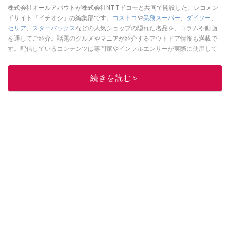
株式会社オールアバウトが株式会社NTTドコモと共同で開設した、レコメン
ドサイト『イチオシ』の編集部です。
コストコ
や
業務スーパー
、
ダイソー
、
セリア
、
スターバックス
などの人気ショップの隠れた名品を、コラムや動画
を通してご紹介。話題のグルメやマニアが紹介するアウトドア情報も満載で
す。配信しているコンテンツは専門家やインフルエンサーが実際に使用して
レビューしています。毎日トレンド情報をお届けしているので、ぜひ
Google
ニュースでフォロー
してください！
続きを読む＞
このイチオシストの他の記事を読む