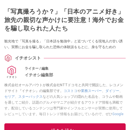
「写真撮ろうか？」「日本のアニメ好き」
旅先の親切な声かけに要注意！海外でお金
を騙し取られた人たち
観光地で「写真を撮る」「日本語を勉強中」と近づいてくる現地人の甘い誘
い。実際にお金を騙し取られた恐怖の体験談をもとに、身を守るための
イチオシスト
ライター / 編集
イチオシ編集部
株式会社オールアバウトが株式会社NTTドコモと共同で開設した、レコメン
ドサイト『イチオシ』の編集部です。
コストコ
や
業務スーパー
、
ダイソー
、
セリア
、
スターバックス
などの人気ショップの隠れた名品を、コラムや動画
を通してご紹介。話題のグルメやマニアが紹介するアウトドア情報も満載で
す。配信しているコンテンツは専門家やインフルエンサーが実際に使用して
レビューしています。毎日トレンド情報をお届けしているので、ぜひ
Google
ニュースでフォロー
してください！
このイチオシストの他の記事を読む