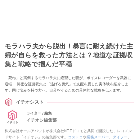
モラハラ夫から脱出！暴言に耐え続けた主
婦が自らを救った方法とは？地道な証拠収
集と戦略で掴んだ平穏
「死ね」と罵倒するモラハラ夫に絶望した妻が、ボイスレコーダーを武器に
逆転！ 綿密な証拠収集と「逃げる勇気」で支配を脱した実体験を紹介しま
す。同じ悩みを持つ方へ、自分を守るための具体的な戦略を伝えます。
イチオシスト
ライター / 編集
イチオシ編集部
株式会社オールアバウトが株式会社NTTドコモと共同で開設した、レコメン
ドサイト『イチオシ』の編集部です。
コストコ
や
業務スーパー
、
ダイソー
、