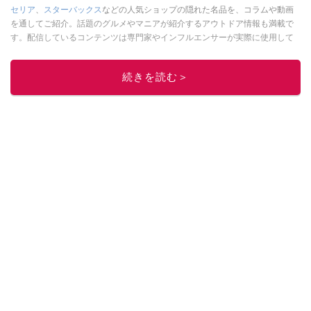
セリア
、
スターバックス
などの人気ショップの隠れた名品を、コラムや動画
を通してご紹介。話題のグルメやマニアが紹介するアウトドア情報も満載で
す。配信しているコンテンツは専門家やインフルエンサーが実際に使用して
レビューしています。毎日トレンド情報をお届けしているので、ぜひ
Google
ニュースでフォロー
してください！
続きを読む＞
このイチオシストの他の記事を読む