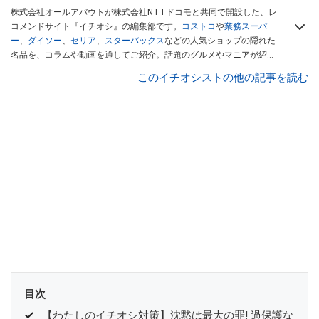
株式会社オールアバウトが株式会社NTTドコモと共同で開設した、レ
コメンドサイト『イチオシ』の編集部です。
コストコ
や
業務スーパ
ー
、
ダイソー
、
セリア
、
スターバックス
などの人気ショップの隠れた
名品を、コラムや動画を通してご紹介。話題のグルメやマニアが紹介
するアウトドア情報も満載です。配信しているコンテンツは専門家や
このイチオシストの他の記事を読む
インフルエンサーが実際に使用してレビューしています。毎日トレン
ド情報をお届けしているので、ぜひ
Googleニュースでフォロー
してく
ださい！
目次
【わたしのイチオシ対策】沈黙は最大の罪! 過保護な