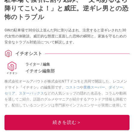
降りてこいよ！」と威圧。逆ギレ男との恐
怖のトラブル
GWの駐車場で30分以上並んだ列に割り込まれ、注意すると逆ギレされた30
代女性の体験談。威圧的な態度に直面した恐怖の瞬間と、家族を守るための
安全なトラブル対処法について解説します。
イチオシスト
ライター / 編集
イチオシ編集部
株式会社オールアバウトが株式会社NTTドコモと共同で開設した、レコメン
ドサイト『イチオシ』の編集部です。
コストコ
や
業務スーパー
、
ダイソー
、
セリア
、
スターバックス
などの人気ショップの隠れた名品を、コラムや動画
を通してご紹介。話題のグルメやマニアが紹介するアウトドア情報も満載で
す。配信しているコンテンツは専門家やインフルエンサーが実際に使用して
レビューしています。毎日トレンド情報をお届けしているので、ぜひ
Google
ニュースでフォロー
してください！
続きを読む＞
このイチオシストの他の記事を読む