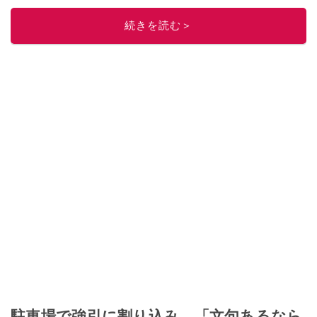
レビューしています。毎日トレンド情報をお届けしているので、ぜひ
Google
続きを読む＞
ニュースでフォロー
してください！
このイチオシストの他の記事を読む
駐車場で強引に割り込み、「文句あるなら