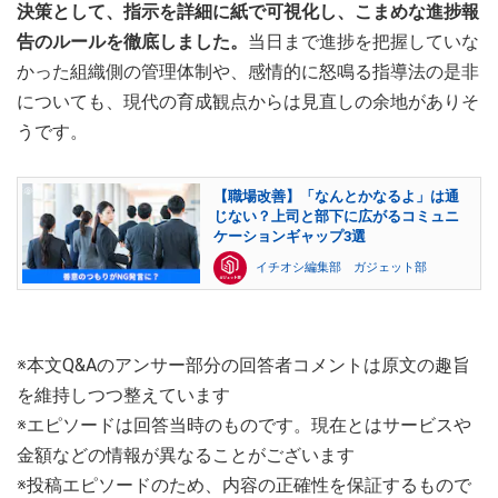
決策として、指示を詳細に紙で可視化し、こまめな進捗報
告のルールを徹底しました。
当日まで進捗を把握していな
かった組織側の管理体制や、感情的に怒鳴る指導法の是非
についても、現代の育成観点からは見直しの余地がありそ
うです。
【職場改善】「なんとかなるよ」は通
じない？上司と部下に広がるコミュニ
ケーションギャップ3選
イチオシ編集部 ガジェット部
※本文Q&Aのアンサー部分の回答者コメントは原文の趣旨
を維持しつつ整えています
※エピソードは回答当時のものです。現在とはサービスや
金額などの情報が異なることがございます
※投稿エピソードのため、内容の正確性を保証するもので