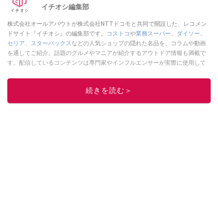
イチオシ編集部
株式会社オールアバウトが株式会社NTTドコモと共同で開設した、レコメン
ドサイト『イチオシ』の編集部です。
コストコ
や
業務スーパー
、
ダイソー
、
セリア
、
スターバックス
などの人気ショップの隠れた名品を、コラムや動画
を通してご紹介。話題のグルメやマニアが紹介するアウトドア情報も満載で
す。配信しているコンテンツは専門家やインフルエンサーが実際に使用して
レビューしています。毎日トレンド情報をお届けしているので、ぜひ
Google
ニュースでフォロー
してください！
続きを読む＞
このイチオシストの他の記事を読む