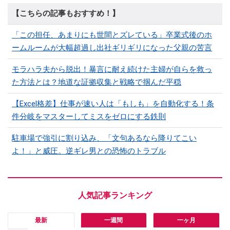
【こちらの記事もおすすめ！】
「この担任、あまりにも世間とズレている」卒業式後のホ
ームルームが大幅超過し出社ギリギリになった父親の苦言
モラハラ夫から脱出！暴言に耐え続けた主婦が自らを救っ
た方法とは？地道な証拠収集と戦略で掴んだ平穏
【Excel格差】仕事が速い人は「もしも」を自動化する！条
件分岐をマスターしてミスをゼロにする鉄則
駐車場で強引に割り込み、「文句あるなら降りてこい
よ！」と威圧。逆ギレ男との恐怖のトラブル
最新
一週間
一ヶ月