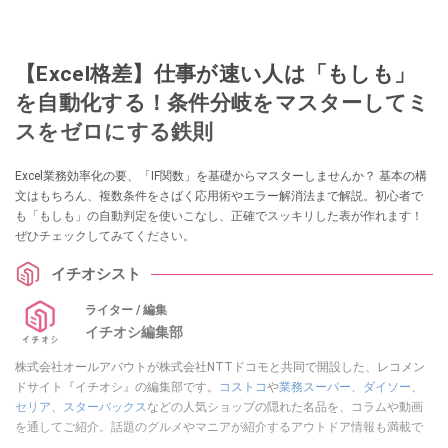
【Excel格差】仕事が速い人は「もしも」
を自動化する！条件分岐をマスターしてミ
スをゼロにする鉄則
Excel業務効率化の要、「IF関数」を基礎からマスターしませんか？ 基本の構
文はもちろん、複数条件をさばく応用術やエラー解消法まで解説。初心者で
も「もしも」の自動判定を使いこなし、正確でスッキリした表が作れます！
ぜひチェックしてみてください。
イチオシスト
ライター / 編集
イチオシ編集部
株式会社オールアバウトが株式会社NTTドコモと共同で開設した、レコメン
ドサイト『イチオシ』の編集部です。
コストコ
や
業務スーパー
、
ダイソー
、
セリア
、
スターバックス
などの人気ショップの隠れた名品を、コラムや動画
を通してご紹介。話題のグルメやマニアが紹介するアウトドア情報も満載で
す。配信しているコンテンツは専門家やインフルエンサーが実際に使用して