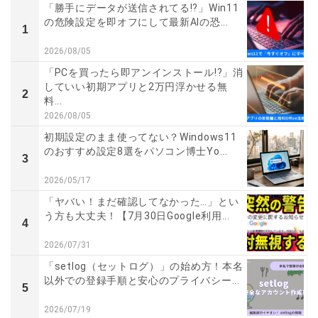
「勝手にデータが送信されてる!?」Win11
の危険設定を即オフにして最新AIの恐...
1
2026/08/05
「PCを買ったら即アンインストール!?」消
していい初期アプリと2万円浮かせる無
2
料...
2026/08/05
初期設定のまま使ってない？Windows11
のおすすめ設定8選をパソコン博士Yo...
3
2026/05/17
「ヤバい！まだ確認してなかった…」とい
う方も大丈夫！【7月30日Google利用...
4
2026/07/31
「setlog（セットログ）」の始め方！本名
以外での登録手順と安心のプライバシー...
5
2026/07/19