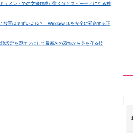
eドキュメントでの文書作成が驚くほどスピーディになる神
置はまずいよね？」Windows10を安全に延命する正
の危険設定を即オフにして最新AIの恐怖から身を守る技