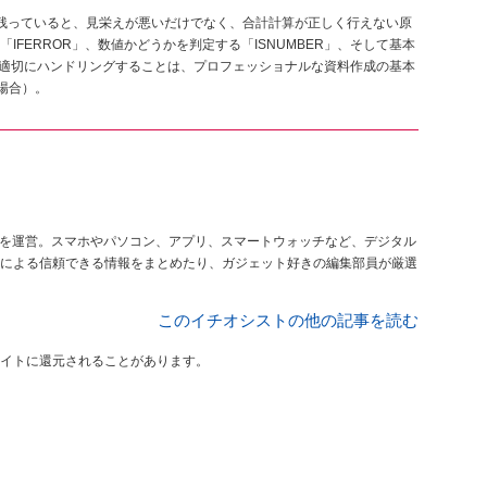
!）が残っていると、見栄えが悪いだけでなく、合計計算が正しく行えない原
FERROR」、数値かどうかを判定する「ISNUMBER」、そして基本
を適切にハンドリングすることは、プロフェッショナルな資料作成の基本
）の場合）。
を運営。スマホやパソコン、アプリ、スマートウォッチなど、デジタル
による信頼できる情報をまとめたり、ガジェット好きの編集部員が厳選
このイチオシストの他の記事を読む
イトに還元されることがあります。