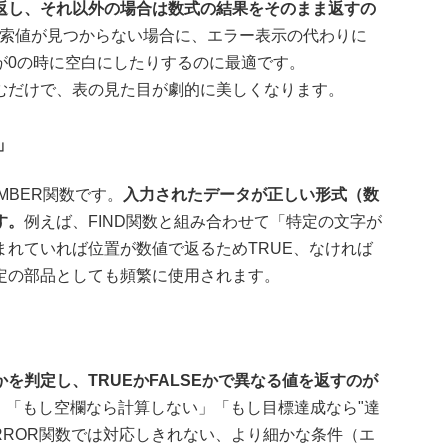
返し、それ以外の場合は数式の結果をそのまま返すの
で検索値が見つからない場合に、エラー表示の代わりに
が0の時に空白にしたりするのに最適です。
)」と囲むだけで、表の見た目が劇的に美しくなります。
」
MBER関数です。
入力されたデータが正しい形式（数
す。
例えば、FIND関数と組み合わせて「特定の文字が
れていれば位置が数値で返るためTRUE、なければ
定の部品としても頻繁に使用されます。
を判定し、TRUEかFALSEかで異なる値を返すのが
、「もし空欄なら計算しない」「もし目標達成なら"達
ERROR関数では対応しきれない、より細かな条件（エ