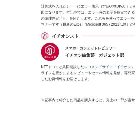
計算式を入れたシートにエラー表示（#N/Aや#DIV/0
因になります。本記事では、エラー時の表示を指定できる「I
の論理判定「IF」を紹介します。これらを使ってエラー
マナーです（最新のExcel（Microsoft 365 / 2021以降
イチオシスト
スマホ・ガジェットレビュワー
イチオシ編集部 ガジェット部
NTTドコモと共同開設した
レコメンドサイト「イチオシ」
ライフを豊かにするレビューやセール情報を発信。専門家
したお得情報をお届けします。
※記事内で紹介した商品を購入すると、売上の一部が当サ