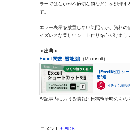
ラーではないが不適切な値など）を処理す
す。
エラー表示を放置しない気配りが、資料の
イズレスな美しいシート作りを心がけまし
＜出典＞
Excel 関数 (機能別)
（Microsoft）
【Excel時短】
術3選
イチオシ編集部
※記事内における情報は原稿執筆時のもの