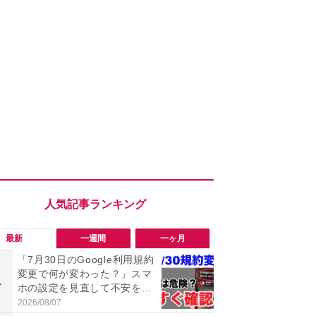
最新
一週間
一ヶ月
「7月30日のGoogle利用規約
「勝手にデ
変更で何が変わった？」スマ
る!?」Win
1
1
ホの設定を見直して不安を解
オフにして最
消！
身を守る技
2026/08/07
2026/08/05