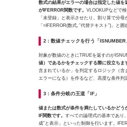
数式の結果がエラーの場合は指定した値を
がIFERROR関数です。
VLOOKUPなど
「未登録」と表示させたり、割り算で分母
「=IFERROR(数式, "代替テキスト"
2：数値チェックを行う「ISNUMBER
対象が数値のときにTRUEを返すのがISNU
値）であるかをチェックする際に役立ちま
含まれているか」を判定するロジック（含ま
エラーになる）を作るなど、高度な条件判
3：条件分岐の王道「IF」
値または数式が条件を満たしているかどうか
IF関数です。
すべての論理式の基本であり
成"と表示」といった制御を行います。IF