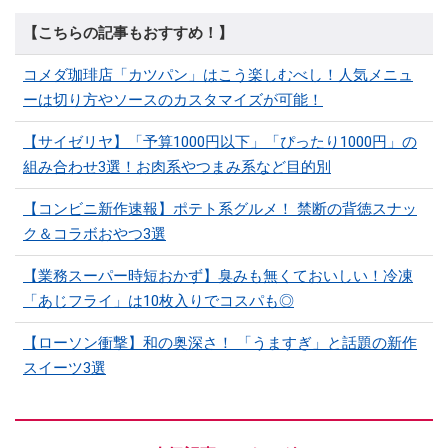
【こちらの記事もおすすめ！】
コメダ珈琲店「カツパン」はこう楽しむべし！人気メニュ
ーは切り方やソースのカスタマイズが可能！
【サイゼリヤ】「予算1000円以下」「ぴったり1000円」の
組み合わせ3選！お肉系やつまみ系など目的別
【コンビニ新作速報】ポテト系グルメ！ 禁断の背徳スナッ
ク＆コラボおやつ3選
【業務スーパー時短おかず】臭みも無くておいしい！冷凍
「あじフライ」は10枚入りでコスパも◎
【ローソン衝撃】和の奥深さ！ 「うますぎ」と話題の新作
スイーツ3選