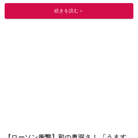
ニュースでフォロー
してください！
続きを読む＞
このイチオシストの他の記事を読む
【ローソン衝撃】和の奥深さ！ 「うます