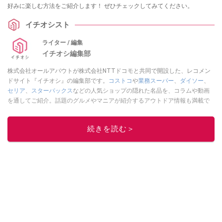
好みに楽しむ方法をご紹介します！ ぜひチェックしてみてください。
イチオシスト
ライター / 編集
イチオシ編集部
株式会社オールアバウトが株式会社NTTドコモと共同で開設した、レコメン
ドサイト『イチオシ』の編集部です。
コストコ
や
業務スーパー
、
ダイソー
、
セリア
、
スターバックス
などの人気ショップの隠れた名品を、コラムや動画
を通してご紹介。話題のグルメやマニアが紹介するアウトドア情報も満載で
す。配信しているコンテンツは専門家やインフルエンサーが実際に使用して
レビューしています。毎日トレンド情報をお届けしているので、ぜひ
Google
続きを読む＞
ニュースでフォロー
してください！
このイチオシストの他の記事を読む