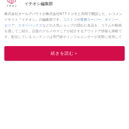
イチオシ編集部
株式会社オールアバウトが株式会社NTTドコモと共同で開設した、レコメン
ドサイト『イチオシ』の編集部です。
コストコ
や
業務スーパー
、
ダイソー
、
セリア
、
スターバックス
などの人気ショップの隠れた名品を、コラムや動画
を通してご紹介。話題のグルメやマニアが紹介するアウトドア情報も満載で
す。配信しているコンテンツは専門家やインフルエンサーが実際に使用して
レビューしています。毎日トレンド情報をお届けしているので、ぜひ
Google
ニュースでフォロー
してください！
続きを読む＞
このイチオシストの他の記事を読む