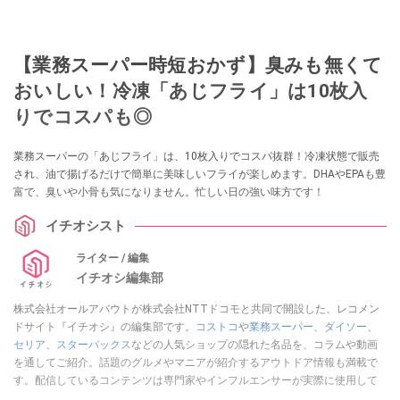
【業務スーパー時短おかず】臭みも無くて
おいしい！冷凍「あじフライ」は10枚入
りでコスパも◎
業務スーパーの「あじフライ」は、10枚入りでコスパ抜群！冷凍状態で販売
され、油で揚げるだけで簡単に美味しいフライが楽しめます。DHAやEPAも豊
富で、臭いや小骨も気になりません。忙しい日の強い味方です！
イチオシスト
ライター / 編集
イチオシ編集部
株式会社オールアバウトが株式会社NTTドコモと共同で開設した、レコメン
ドサイト『イチオシ』の編集部です。
コストコ
や
業務スーパー
、
ダイソー
、
セリア
、
スターバックス
などの人気ショップの隠れた名品を、コラムや動画
を通してご紹介。話題のグルメやマニアが紹介するアウトドア情報も満載で
す。配信しているコンテンツは専門家やインフルエンサーが実際に使用して
レビューしています。毎日トレンド情報をお届けしているので、ぜひ
Google