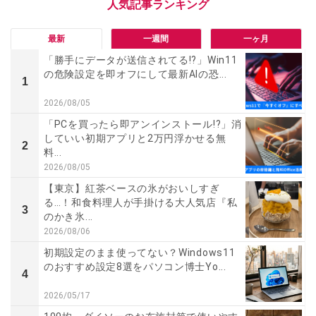
最新
一週間
一ヶ月
「勝手にデータが送信されてる!?」Win11
の危険設定を即オフにして最新AIの恐...
1
2026/08/05
「PCを買ったら即アンインストール!?」消
していい初期アプリと2万円浮かせる無
2
料...
2026/08/05
【東京】紅茶ベースの氷がおいしすぎ
る…！和食料理人が手掛ける大人気店『私
3
のかき氷...
2026/08/06
初期設定のまま使ってない？Windows11
のおすすめ設定8選をパソコン博士Yo...
4
2026/05/17