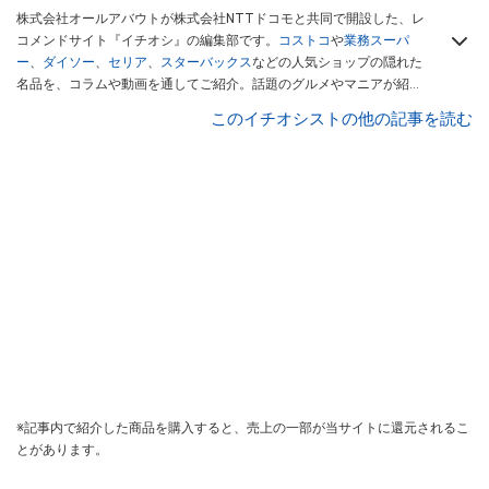
株式会社オールアバウトが株式会社NTTドコモと共同で開設した、レ
コメンドサイト『イチオシ』の編集部です。
コストコ
や
業務スーパ
ー
、
ダイソー
、
セリア
、
スターバックス
などの人気ショップの隠れた
名品を、コラムや動画を通してご紹介。話題のグルメやマニアが紹介
するアウトドア情報も満載です。配信しているコンテンツは専門家や
このイチオシストの他の記事を読む
インフルエンサーが実際に使用してレビューしています。毎日トレン
ド情報をお届けしているので、ぜひ
Googleニュースでフォロー
してく
ださい！
※記事内で紹介した商品を購入すると、売上の一部が当サイトに還元されるこ
とがあります。