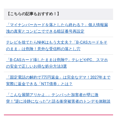
【こちらの記事もおすすめ！】
「マイナンバーカードを落としたら終わる？」個人情報漏
洩の真実とコンビニでできる暗証番号再設定
テレビを捨てたらNHKはもう大丈夫？「B-CASカードをそ
のまま」は危険！意外な受信料の落とし穴
「B-CASカード挿したままは危険!?」テレビやPC、スマホ
の安全で正しいお得な処分方法3選
「固定電話の解約で7万円返金」は完全なデマ！2027年まで
実際に返金できる「NTT債券」とは？
「こんな展開アリかよ…」テンパった加害者が壁に激
突！“逆に冷静になった”と語る衝突被害者のトンデモ体験談