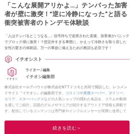
「こんな展開アリかよ…」テンパった加害
者が壁に激突！“逆に冷静になった”と語る
衝突被害者のトンデモ体験談
「人はテンパるとこうなる…」信号待ちで追突された直後、加害者がパニック
でブロック塀に激突！？想定外すぎる事態に、かえって冷静さを取り戻した
女性の驚きの体験談。万一の事故に備えるための教訓も必見です！
イチオシスト
ライター / 編集
イチオシ編集部
株式会社オールアバウトが株式会社NTTドコモと共同で開設した、レコメン
ドサイト『イチオシ』の編集部です。
コストコ
や
業務スーパー
、
ダイソー
、
セリア
、
スターバックス
などの人気ショップの隠れた名品を、コラムや動画
を通してご紹介。話題のグルメやマニアが紹介するアウトドア情報も満載で
す。配信しているコンテンツは専門家やインフルエンサーが実際に使用して
レビューしています。毎日トレンド情報をお届けしているので、ぜひ
Google
ニュースでフォロー
してください！
続きを読む＞
このイチオシストの他の記事を読む