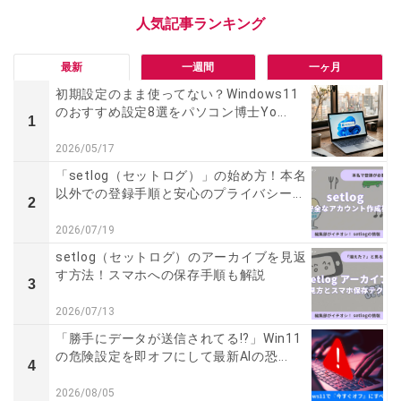
最新
一週間
一ヶ月
初期設定のまま使ってない？Windows11
のおすすめ設定8選をパソコン博士Yo...
1
2026/05/17
「setlog（セットログ）」の始め方！本名
以外での登録手順と安心のプライバシー...
2
2026/07/19
setlog（セットログ）のアーカイブを見返
す方法！スマホへの保存手順も解説
3
2026/07/13
「勝手にデータが送信されてる!?」Win11
の危険設定を即オフにして最新AIの恐...
4
2026/08/05