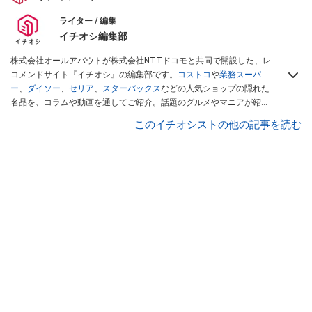
ライター / 編集
イチオシ編集部
株式会社オールアバウトが株式会社NTTドコモと共同で開設した、レ
コメンドサイト『イチオシ』の編集部です。
コストコ
や
業務スーパ
ー
、
ダイソー
、
セリア
、
スターバックス
などの人気ショップの隠れた
名品を、コラムや動画を通してご紹介。話題のグルメやマニアが紹介
するアウトドア情報も満載です。配信しているコンテンツは専門家や
このイチオシストの他の記事を読む
インフルエンサーが実際に使用してレビューしています。毎日トレン
ド情報をお届けしているので、ぜひ
Googleニュースでフォロー
してく
ださい！