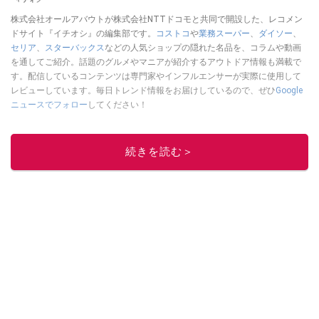
株式会社オールアバウトが株式会社NTTドコモと共同で開設した、レコメン
ドサイト『イチオシ』の編集部です。
コストコ
や
業務スーパー
、
ダイソー
、
セリア
、
スターバックス
などの人気ショップの隠れた名品を、コラムや動画
を通してご紹介。話題のグルメやマニアが紹介するアウトドア情報も満載で
す。配信しているコンテンツは専門家やインフルエンサーが実際に使用して
レビューしています。毎日トレンド情報をお届けしているので、ぜひ
Google
ニュースでフォロー
してください！
このイチオシストの他の記事を読む
続きを読む＞