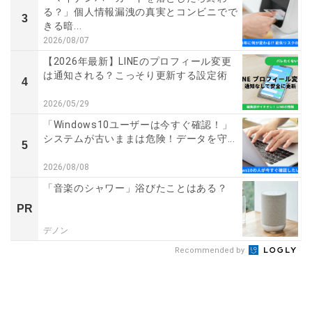
る？」個人情報漏洩の真実とコンビニでで
3
きる暗...
2026/08/07
【2026年最新】LINEのプロフィール変更
は通知される？こっそり更新する設定術
4
2026/05/29
「Windows10ユーザーは今すぐ確認！」
システムが古いままは危険！データを守...
5
2026/08/08
「音楽のシャワー」浴びたことはある？
PR
デノン
Recommended by