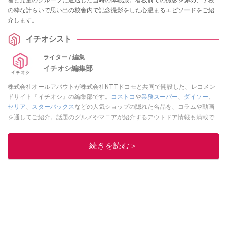
の粋な計らいで思い出の校舎内で記念撮影をした心温まるエピソードをご紹
介します。
イチオシスト
ライター / 編集
イチオシ編集部
株式会社オールアバウトが株式会社NTTドコモと共同で開設した、レコメン
ドサイト『イチオシ』の編集部です。
コストコ
や
業務スーパー
、
ダイソー
、
セリア
、
スターバックス
などの人気ショップの隠れた名品を、コラムや動画
を通してご紹介。話題のグルメやマニアが紹介するアウトドア情報も満載で
す。配信しているコンテンツは専門家やインフルエンサーが実際に使用して
レビューしています。毎日トレンド情報をお届けしているので、ぜひ
Google
続きを読む＞
ニュースでフォロー
してください！
このイチオシストの他の記事を読む