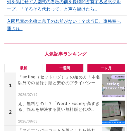
列を気にせず入園式の看板の前を長時間占有する迷惑グル
ープ。「そろそろ代わって」と声を掛けたら…
入園児童の名簿に息子の名前がない！？式当日、事務室へ
通され…
最新
一週間
一ヶ月
「setlog（セットログ）」の始め方！本名
以外での登録手順と安心のプライバシー...
1
2026/07/19
え、無料なの！？「Word・Excelが高すぎ
る」悩みを解決する賢い無料版と代替...
2
2026/08/08
「マイナンバーカードを落としたら終わ