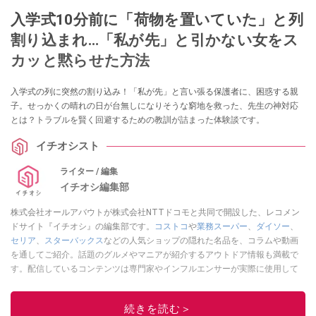
入学式10分前に「荷物を置いていた」と列
割り込まれ…「私が先」と引かない女をス
カッと黙らせた方法
入学式の列に突然の割り込み！「私が先」と言い張る保護者に、困惑する親
子。せっかくの晴れの日が台無しになりそうな窮地を救った、先生の神対応
とは？トラブルを賢く回避するための教訓が詰まった体験談です。
イチオシスト
ライター / 編集
イチオシ編集部
株式会社オールアバウトが株式会社NTTドコモと共同で開設した、レコメン
ドサイト『イチオシ』の編集部です。
コストコ
や
業務スーパー
、
ダイソー
、
セリア
、
スターバックス
などの人気ショップの隠れた名品を、コラムや動画
を通してご紹介。話題のグルメやマニアが紹介するアウトドア情報も満載で
す。配信しているコンテンツは専門家やインフルエンサーが実際に使用して
レビューしています。毎日トレンド情報をお届けしているので、ぜひ
Google
ニュースでフォロー
してください！
続きを読む＞