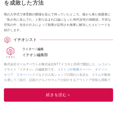
を成敗した方法
雨の入学式で体育館の開場を並んで待っていたところ、後から来た保護者に
「私が先に並んでた」と割り込まれ口論になった40代女性の体験談。不安な
空気の中、先生の介入によって順番が証明され無事に解決したエピソードを
紹介します。
イチオシスト
ライター / 編集
イチオシ編集部
株式会社オールアバウトが株式会社NTTドコモと共同で開設した、レコメン
ドサイト『イチオシ』の編集部です。
コストコ
や
業務スーパー
、
ダイソー
、
セリア
、
スターバックス
などの人気ショップの隠れた名品を、コラムや動画
を通してご紹介。話題のグルメやマニアが紹介するアウトドア情報も満載で
す。配信しているコンテンツは専門家やインフルエンサーが実際に使用して
レビューしています。毎日トレンド情報をお届けしているので、ぜひ
Google
続きを読む＞
ニュースでフォロー
してください！
このイチオシストの他の記事を読む