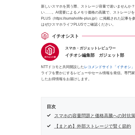
新しいスマホを買う際、ストレージ容量で迷いませんか？
い……。AI需要によるメモリ価格の高騰で、ストレージ
PLUS（https://sumaholife-plus.jp/）
はぜひスマホライフPLUSでご確認ください。
イチオシスト
スマホ・ガジェットレビュワー
イチオシ編集部 ガジェット部
NTTドコモと共同開設した
レコメンドサイト「イチオシ」
ライフを豊かにするレビューやセール情報を発信。専門家
したお得情報をお届けします。
目次
スマホの容量問題と価格高騰への対抗
【まとめ】外部ストレージで賢く節約