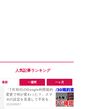
最新
一週間
一ヶ月
「7月30日のGoogle利用規約
「勝手にデ
変更で何が変わった？」スマ
る!?」Win
1
1
ホの設定を見直して不安を解
オフにして最
消！
身を守る技
2026/08/07
2026/08/05