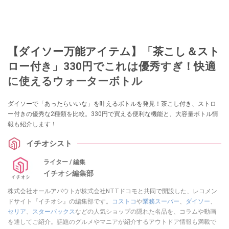
【ダイソー万能アイテム】「茶こし＆スト
ロー付き」330円でこれは優秀すぎ！快適
に使えるウォーターボトル
ダイソーで「あったらいいな」を叶えるボトルを発見！茶こし付き、ストロ
ー付きの優秀な2種類を比較。330円で買える便利な機能と、大容量ボトル情
報も紹介します！
イチオシスト
ライター / 編集
イチオシ編集部
株式会社オールアバウトが株式会社NTTドコモと共同で開設した、レコメン
ドサイト『イチオシ』の編集部です。
コストコ
や
業務スーパー
、
ダイソー
、
セリア
、
スターバックス
などの人気ショップの隠れた名品を、コラムや動画
を通してご紹介。話題のグルメやマニアが紹介するアウトドア情報も満載で