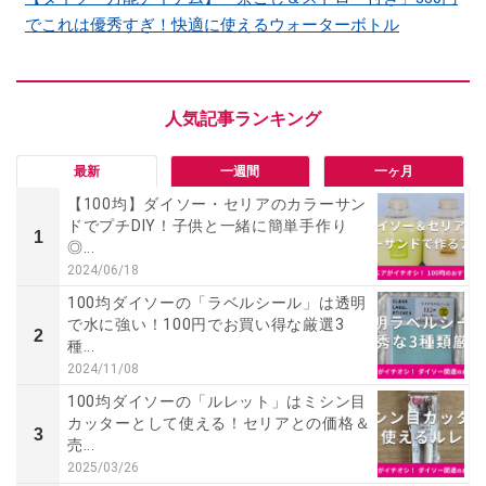
でこれは優秀すぎ！快適に使えるウォーターボトル
最新
一週間
一ヶ月
【100均】ダイソー・セリアのカラーサン
ドでプチDIY！子供と一緒に簡単手作り
1
◎...
2024/06/18
100均ダイソーの「ラベルシール」は透明
で水に強い！100円でお買い得な厳選3
2
種...
2024/11/08
100均ダイソーの「ルレット」はミシン目
カッターとして使える！セリアとの価格＆
3
売...
2025/03/26