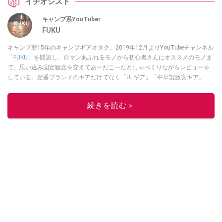
イチオシスト
キャンプ系YouTuber
FUKU
キャンプ歴15年のキャンプギアオタク。2019年12月よりYouTubeチャンネル
「
FUKU
」を開設し、ロマンあふれるモノから初心者さんにオススメのモノま
で、思い込み固定観念を交えてあーだこーだとしゃべくりながらレビューを
している。定番ブランドのギアだけでなく「ULギア」「中華製激安ギア」
「100均キャンプギア」など様々なジャンルを取り上げている。
このイチオシストの他の記事を読む
続きを読む＞