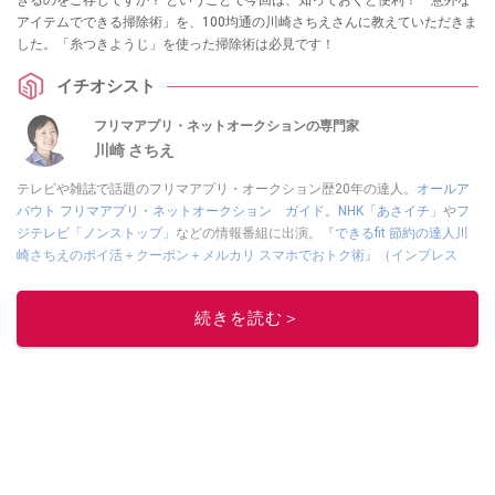
きるのをご存じですか？ ということで今回は、知っておくと便利！「意外な
アイテムでできる掃除術」を、100均通の川崎さちえさんに教えていただきま
した。「糸つきようじ」を使った掃除術は必見です！
イチオシスト
フリマアプリ・ネットオークションの専門家
川崎 さちえ
テレビや雑誌で話題のフリマアプリ・オークション歴20年の達人。
オールア
バウト フリマアプリ・ネットオークション ガイド
。
NHK「あさイチ」
や
フ
ジテレビ「ノンストップ」
などの情報番組に出演。
『できるfit 節約の達人川
崎さちえのポイ活＋クーポン＋メルカリ スマホでおトク術』（インプレス
刊）
、
『「ゆる副業」のはじめかた メルカリ スマホ1つでスキマ時間に効率
的に稼ぐ！』（翔泳社刊）
ほか著書多数。ブログは
「川崎さちえのごちゃま
続きを読む＞
ぜ日記」
。
■経歴：2003年、夫が子育てをするために、突然会社を辞める。翌月からの
給料が０円になり、家にいながら、しかも空いた時間でできるオークション
に目をつける。しかし、取引の仕方がわからずに、まずは落札者として参
加。その後、出品者側にまわり、家の中の物を出品しまくる。出品する物が
ほぼなくなってからは、仕入れを経験。ネットオークションを生活の一部に
取り入れるべく、「ネットオークションやフリマアプリは生活のインフラに
なる」という考えを持つ。また消費税増税の社会においては、ネットオーク