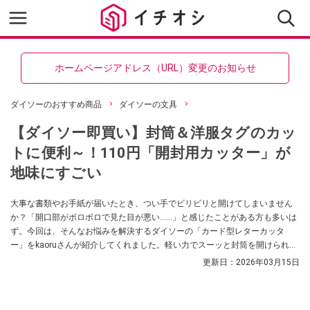
ホームページアドレス（URL）変更のお知らせ
ダイソーのおすすめ商品
ダイソーの文具
【ダイソー即買い】封筒＆洋服タグのカッ
トに便利～！110円「開封用カッター」が
地味にすごい
大事な書類やお手紙が届いたとき、つい手でビリビリと開けてしまいません
か？「開口部がボロボロで見た目が悪い……」と感じたことがある方も多いは
ず。今回は、そんなお悩みを解決するダイソーの「カード型レターカッタ
ー」をkaoruさんが紹介してくれました。軽い力でスーッと封筒を開けられ
る、暮らしの重宝アイテムなのだとか！出しっぱなしでもOKなおしゃれな白
更新日：
2026年03月15日
も魅力。封書の開封にお困りの方は必見です。