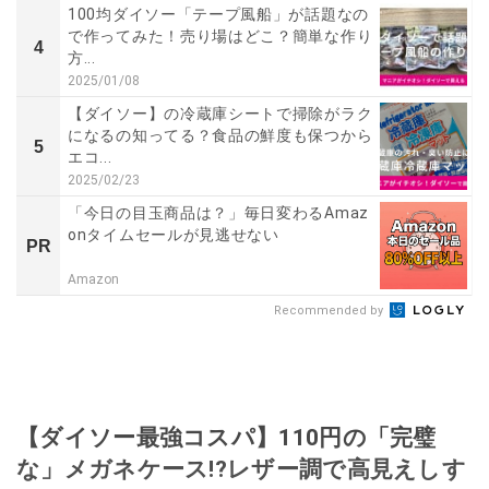
100均ダイソー「テープ風船」が話題なの
で作ってみた！売り場はどこ？簡単な作り
4
方...
2025/01/08
【ダイソー】の冷蔵庫シートで掃除がラク
になるの知ってる？食品の鮮度も保つから
5
エコ...
2025/02/23
「今日の目玉商品は？」毎日変わるAmaz
onタイムセールが見逃せない
PR
Amazon
Recommended by
【ダイソー最強コスパ】110円の「完璧
な」メガネケース!?レザー調で高見えしす