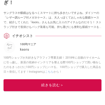
ぎ！
サングラスや眼鏡はなるべくスマートに持ち歩きたいですよね。ダイソーの
「レザー調ループ付メガネケース」は、大人っぽくておしゃれな眼鏡ケース
で、紹介してくれた「kaoru」さんもお気に入りのアイテムなのだそう！ スト
ラップ付きで首掛けもバッグ装着も可能。持ち運びにも便利な眼鏡ケースを
お探しの方はぜひチェックしてみてくださいね。
イチオシスト
100均マニア
kaoru
100円ショップが大好きなアラフィフ専業主婦！ 2018年に念願のマイホーム
に引っ越し、新居の収納やインテリアを整える際100円ショップで買い物をし
たのをきっかけに100円ショップにハマる。 100円ショップで購入した商品を
日々発信してます！Instagramは
こちら
から！
このイチオシストの他の記事を読む
続きを読む＞