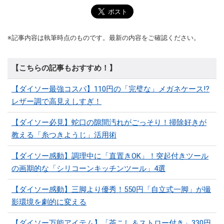
※記事内容は執筆時点のものです。最新の内容をご確認ください。
【こちらの記事もおすすめ！】
【ダイソー最強コスパ】110円の「完璧な」メガネケース!?
レザー調で高見えしすぎ！
【ダイソー必見】蛇口の隙間汚れがごっそり！掃除好きが
教える「糸つきようじ」活用術
【ダイソー感動】調理中に「直置きOK」！突起付きツール
の画期的な「シリコーンキッチンツール」4選
【ダイソー感動】三脚より優秀！550円「自立式一脚」が撮
影環境を劇的に変える
【ダイソー万能アイテム】「茶こし＆ストロー付き」330円