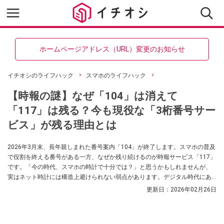
ホームページアドレス（URL）変更のお知らせ
イチオシのライフハック
スマホのライフハック
【時報の謎】なぜ「104」は消えて
「117」は残る？今も現役な「3桁番号サー
ビス」が残る理由とは
2026年3月末、長年親しまれた番号案内「104」が終了します。スマホの普及
で役割を終える番号がある一方、なぜか残り続けるのが時報サービス「117」
です。「今の時代、スマホの時計で十分では？」と思うかもしれませんが、
実はネット時計には構造上避けられない弱点があります。デジタル時代にあ
えてアナログな「117」が重宝される理由と、意外な活用法について解説しま
更新日：
2026年02月26日
す。