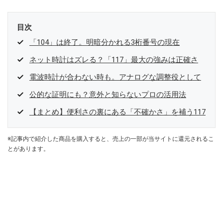
目次
「104」は終了。明暗分かれる3桁番号の現在
ネット時計はズレる？「117」最大の強みは正確さ
電波時計が合わない時も。アナログな調整役として
公的な証明にも？意外と知らないプロの活用法
【まとめ】便利さの裏にある「不確かさ」を補う117
※記事内で紹介した商品を購入すると、売上の一部が当サイトに還元されるこ
とがあります。