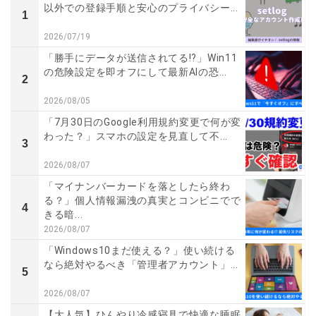
以外での登録手順と安心のプライバシー...
1
2026/07/19
「勝手にデータが送信されてる!?」Win11
の危険設定を即オフにして最新AIの恐...
2
2026/08/05
「7月30日のGoogle利用規約変更で何が変
わった？」スマホの設定を見直して不...
3
2026/08/07
「マイナンバーカードを落としたら終わ
る？」個人情報漏洩の真実とコンビニでで
4
きる暗...
2026/08/07
「Windows10まだ使える？」使い続ける
なら絶対やるべき「管理者アカウント」...
5
2026/08/07
【大人気】ひんやり冷感寝具で快適な睡眠