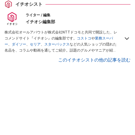
イチオシスト
ライター / 編集
イチオシ編集部
株式会社オールアバウトが株式会社NTTドコモと共同で開設した、レ
コメンドサイト『イチオシ』の編集部です。
コストコ
や
業務スーパ
ー
、
ダイソー
、
セリア
、
スターバックス
などの人気ショップの隠れた
名品を、コラムや動画を通してご紹介。話題のグルメやマニアが紹介
するアウトドア情報も満載です。配信しているコンテンツは専門家や
このイチオシストの他の記事を読む
インフルエンサーが実際に使用してレビューしています。毎日トレン
ド情報をお届けしているので、ぜひ
Googleニュースでフォロー
してく
ださい！