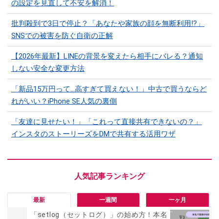
の設定を見直して不安を解消！
批判殺到で3日で停止？「あなたや家族の顔を無断利用!?」
SNSでの被害を防ぐ自衛の正解
【2026年最新】LINEの背景を変えたら相手にバレる？通知
しない安全な変更方法
「新品15万円って…高すぎて買えない！」中古で買うならど
れがいい？iPhone SE人気の裏側
「友達に見せたい！」「これって直接共有できないの？」
インスタのストーリーズをDMで共有する活用ワザ
最新
一週間
一ヶ月
「setlog（セットログ）」の始め方！本名