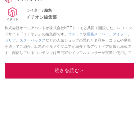
ライター / 編集
イチオシ編集部
株式会社オールアバウトが株式会社NTTドコモと共同で開設した、レコメン
ドサイト『イチオシ』の編集部です。
コストコ
や
業務スーパー
、
ダイソー
、
セリア
、
スターバックス
などの人気ショップの隠れた名品を、コラムや動画
を通してご紹介。話題のグルメやマニアが紹介するアウトドア情報も満載で
す。配信しているコンテンツは専門家やインフルエンサーが実際に使用して
レビューしています。毎日トレンド情報をお届けしているので、ぜひ
Google
ニュースでフォロー
してください！
続きを読む＞
このイチオシストの他の記事を読む