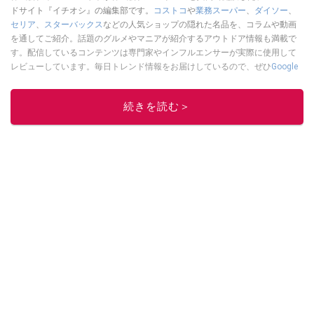
ドサイト『イチオシ』の編集部です。
コストコ
や
業務スーパー
、
ダイソー
、
セリア
、
スターバックス
などの人気ショップの隠れた名品を、コラムや動画
を通してご紹介。話題のグルメやマニアが紹介するアウトドア情報も満載で
す。配信しているコンテンツは専門家やインフルエンサーが実際に使用して
レビューしています。毎日トレンド情報をお届けしているので、ぜひ
Google
ニュースでフォロー
してください！
このイチオシストの他の記事を読む
続きを読む＞