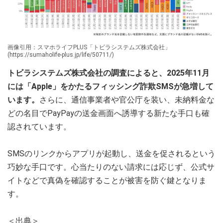
画像引用：スマホライフPLUS「トビラシステムズ株式会社」
(https://sumaholife-plus.jp/life/50711/)
トビラシステムズ株式会社の調査によると、2025年11月
には「Apple」をかたるフィッシング詐欺SMSが急増して
います。
さらに、通信事業者や官公庁を装い、未納料金な
どの名目でPayPayの送金画面へ誘導する新たな手口も確
認されています。
SMSのリンクからアプリが起動し、送金を促されるという
巧妙な手口です。心当たりのない請求には応じず、公式サ
イトなどで真偽を確認することが被害を防ぐ鍵となりま
す。
＜出典＞