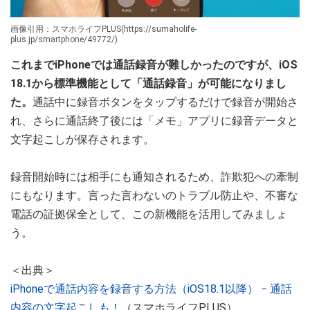
画像引用：スマホライフPLUS(https://sumaholife-
plus.jp/smartphone/49772/)
これまでiPhoneでは通話録音が難しかったのですが、iOS
18.1から標準機能として「通話録音」が可能になりまし
た。
通話中に録音ボタンをタップするだけで録音が開始さ
れ、さらに通話終了後には「メモ」アプリに録音データと
文字起こしが保存されます。
録音開始時には相手にも通知されるため、詐欺犯への牽制
にもなります。言った言わないのトラブル防止や、不審な
電話の証拠保全として、この新機能を活用してみましょ
う。
＜出典＞
iPhoneで通話内容を録音する方法（iOS18.1以降） − 通話
内容の文字起こしも！
（スマホライフPLUS）