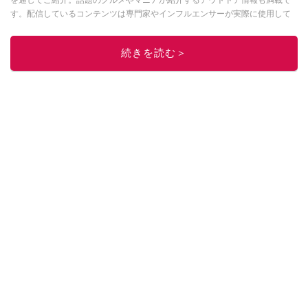
を通してご紹介。話題のグルメやマニアが紹介するアウトドア情報も満載で
す。配信しているコンテンツは専門家やインフルエンサーが実際に使用して
レビューしています。毎日トレンド情報をお届けしているので、ぜひ
Google
ニュースでフォロー
してください！
続きを読む＞
このイチオシストの他の記事を読む