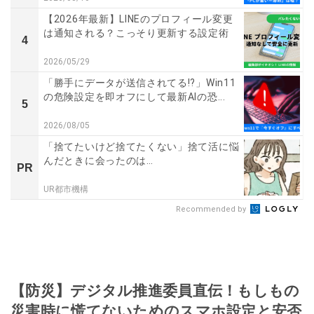
【2026年最新】LINEのプロフィール変更
は通知される？こっそり更新する設定術
4
2026/05/29
「勝手にデータが送信されてる!?」Win11
の危険設定を即オフにして最新AIの恐...
5
2026/08/05
「捨てたいけど捨てたくない」捨て活に悩
んだときに会ったのは…
PR
UR都市機構
Recommended by
【防災】デジタル推進委員直伝！もしもの
災害時に慌てないためのスマホ設定と安否