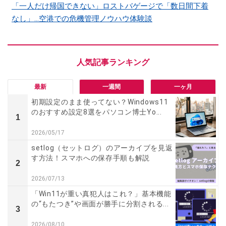
「一人だけ帰国できない」ロストバゲージで「数日間下着
なし」…空港での危機管理ノウハウ体験談
最新
一週間
一ヶ月
初期設定のまま使ってない？Windows11
のおすすめ設定8選をパソコン博士Yo...
1
2026/05/17
setlog（セットログ）のアーカイブを見返
す方法！スマホへの保存手順も解説
2
2026/07/13
「Win11が重い真犯人はこれ？」基本機能
の“もたつき”や画面が勝手に分割される...
3
2026/08/10