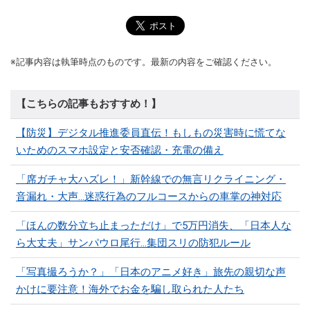
※記事内容は執筆時点のものです。最新の内容をご確認ください。
【こちらの記事もおすすめ！】
【防災】デジタル推進委員直伝！もしもの災害時に慌てな
いためのスマホ設定と安否確認・充電の備え
「席ガチャ大ハズレ！」新幹線での無言リクライニング・
音漏れ・大声...迷惑行為のフルコースからの車掌の神対応
「ほんの数分立ち止まっただけ」で5万円消失、「日本人な
ら大丈夫」サンパウロ尾行…集団スリの防犯ルール
「写真撮ろうか？」「日本のアニメ好き」旅先の親切な声
かけに要注意！海外でお金を騙し取られた人たち