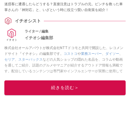
迷惑客に遭遇したらどうする？直接注意はトラブルの元。ピンチを救った車
掌さんの「神対応」と、いざという時に役立つ賢い自衛策を紹介！
イチオシスト
ライター / 編集
イチオシ編集部
株式会社オールアバウトが株式会社NTTドコモと共同で開設した、レコメン
ドサイト『イチオシ』の編集部です。
コストコ
や
業務スーパー
、
ダイソー
、
セリア
、
スターバックス
などの人気ショップの隠れた名品を、コラムや動画
を通してご紹介。話題のグルメやマニアが紹介するアウトドア情報も満載で
す。配信しているコンテンツは専門家やインフルエンサーが実際に使用して
レビューしています。毎日トレンド情報をお届けしているので、ぜひ
Google
ニュースでフォロー
してください！
続きを読む＞
このイチオシストの他の記事を読む