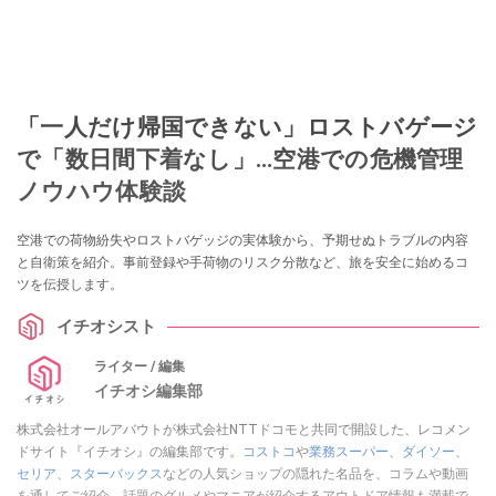
「一人だけ帰国できない」ロストバゲージ
で「数日間下着なし」…空港での危機管理
ノウハウ体験談
空港での荷物紛失やロストバゲッジの実体験から、予期せぬトラブルの内容
と自衛策を紹介。事前登録や手荷物のリスク分散など、旅を安全に始めるコ
ツを伝授します。
イチオシスト
ライター / 編集
イチオシ編集部
株式会社オールアバウトが株式会社NTTドコモと共同で開設した、レコメン
ドサイト『イチオシ』の編集部です。
コストコ
や
業務スーパー
、
ダイソー
、
セリア
、
スターバックス
などの人気ショップの隠れた名品を、コラムや動画