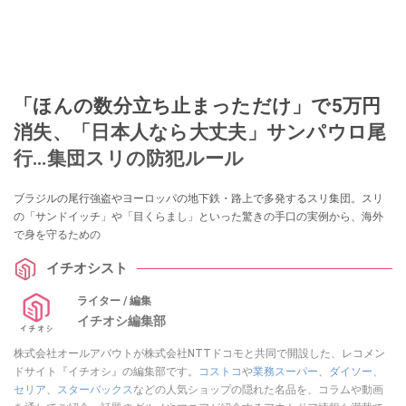
「ほんの数分立ち止まっただけ」で5万円
消失、「日本人なら大丈夫」サンパウロ尾
行…集団スリの防犯ルール
ブラジルの尾行強盗やヨーロッパの地下鉄・路上で多発するスリ集団。スリ
の「サンドイッチ」や「目くらまし」といった驚きの手口の実例から、海外
で身を守るための
イチオシスト
ライター / 編集
イチオシ編集部
株式会社オールアバウトが株式会社NTTドコモと共同で開設した、レコメン
ドサイト『イチオシ』の編集部です。
コストコ
や
業務スーパー
、
ダイソー
、
セリア
、
スターバックス
などの人気ショップの隠れた名品を、コラムや動画