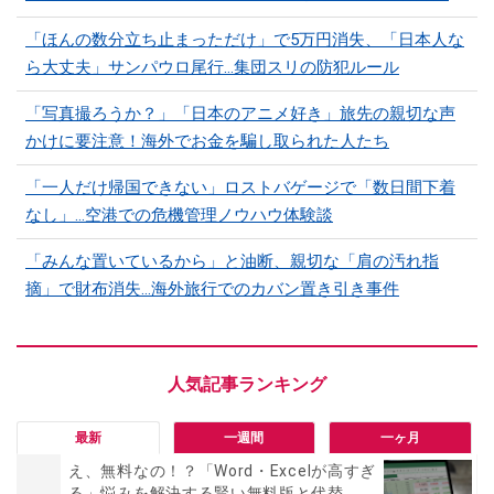
「ほんの数分立ち止まっただけ」で5万円消失、「日本人な
ら大丈夫」サンパウロ尾行…集団スリの防犯ルール
「写真撮ろうか？」「日本のアニメ好き」旅先の親切な声
かけに要注意！海外でお金を騙し取られた人たち
「一人だけ帰国できない」ロストバゲージで「数日間下着
なし」…空港での危機管理ノウハウ体験談
「みんな置いているから」と油断、親切な「肩の汚れ指
摘」で財布消失…海外旅行でのカバン置き引き事件
最新
一週間
一ヶ月
え、無料なの！？「Word・Excelが高すぎ
る」悩みを解決する賢い無料版と代替...