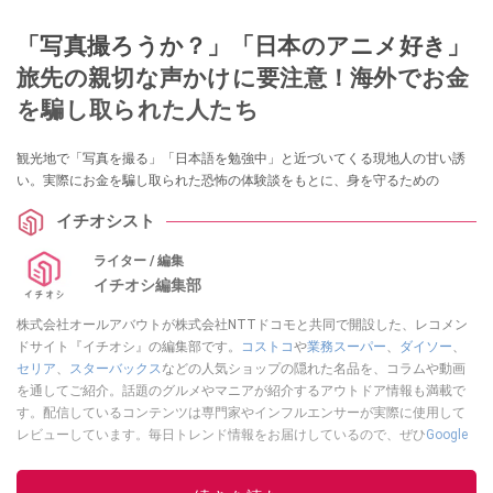
「写真撮ろうか？」「日本のアニメ好き」
旅先の親切な声かけに要注意！海外でお金
を騙し取られた人たち
観光地で「写真を撮る」「日本語を勉強中」と近づいてくる現地人の甘い誘
い。実際にお金を騙し取られた恐怖の体験談をもとに、身を守るための
イチオシスト
ライター / 編集
イチオシ編集部
株式会社オールアバウトが株式会社NTTドコモと共同で開設した、レコメン
ドサイト『イチオシ』の編集部です。
コストコ
や
業務スーパー
、
ダイソー
、
セリア
、
スターバックス
などの人気ショップの隠れた名品を、コラムや動画
を通してご紹介。話題のグルメやマニアが紹介するアウトドア情報も満載で
す。配信しているコンテンツは専門家やインフルエンサーが実際に使用して
レビューしています。毎日トレンド情報をお届けしているので、ぜひ
Google
ニュースでフォロー
してください！
このイチオシストの他の記事を読む