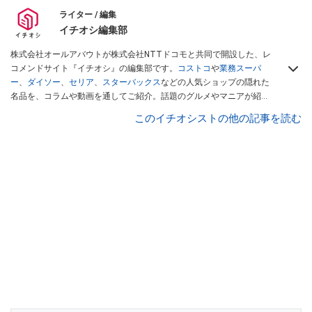
ライター / 編集
イチオシ編集部
株式会社オールアバウトが株式会社NTTドコモと共同で開設した、レ
コメンドサイト『イチオシ』の編集部です。
コストコ
や
業務スーパ
ー
、
ダイソー
、
セリア
、
スターバックス
などの人気ショップの隠れた
名品を、コラムや動画を通してご紹介。話題のグルメやマニアが紹介
するアウトドア情報も満載です。配信しているコンテンツは専門家や
このイチオシストの他の記事を読む
インフルエンサーが実際に使用してレビューしています。毎日トレン
ド情報をお届けしているので、ぜひ
Googleニュースでフォロー
してく
ださい！