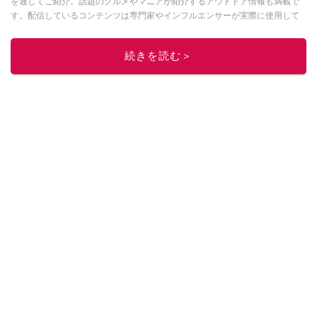
を通してご紹介。話題のグルメやマニアが紹介するアウトドア情報も満載で
す。配信しているコンテンツは専門家やインフルエンサーが実際に使用して
レビューしています。毎日トレンド情報をお届けしているので、ぜひ
Google
ニュースでフォロー
してください！
続きを読む＞
このイチオシストの他の記事を読む