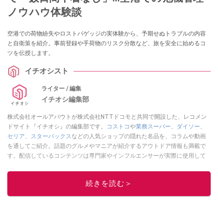
ノウハウ体験談
空港での荷物紛失やロストバゲッジの実体験から、予期せぬトラブルの内容
と自衛策を紹介。事前登録や手荷物のリスク分散など、旅を安全に始めるコ
ツを伝授します。
イチオシスト
ライター / 編集
イチオシ編集部
株式会社オールアバウトが株式会社NTTドコモと共同で開設した、レコメン
ドサイト『イチオシ』の編集部です。
コストコ
や
業務スーパー
、
ダイソー
、
セリア
、
スターバックス
などの人気ショップの隠れた名品を、コラムや動画
を通してご紹介。話題のグルメやマニアが紹介するアウトドア情報も満載で
す。配信しているコンテンツは専門家やインフルエンサーが実際に使用して
レビューしています。毎日トレンド情報をお届けしているので、ぜひ
Google
ニュースでフォロー
してください！
続きを読む＞
このイチオシストの他の記事を読む