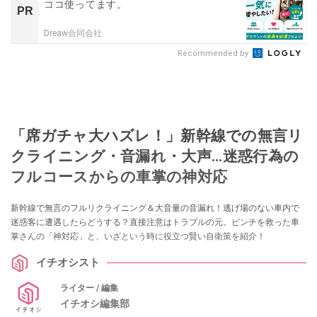
ココ使ってます。
PR
Dreaw合同会社
Recommended by
「席ガチャ大ハズレ！」新幹線での無言リ
クライニング・音漏れ・大声...迷惑行為の
フルコースからの車掌の神対応
新幹線で無言のフルリクライニング＆大音量の音漏れ！逃げ場のない車内で
迷惑客に遭遇したらどうする？直接注意はトラブルの元。ピンチを救った車
掌さんの「神対応」と、いざという時に役立つ賢い自衛策を紹介！
イチオシスト
ライター / 編集
イチオシ編集部