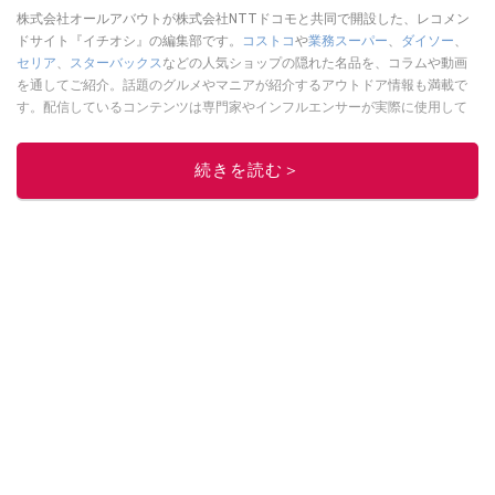
株式会社オールアバウトが株式会社NTTドコモと共同で開設した、レコメン
ドサイト『イチオシ』の編集部です。
コストコ
や
業務スーパー
、
ダイソー
、
セリア
、
スターバックス
などの人気ショップの隠れた名品を、コラムや動画
を通してご紹介。話題のグルメやマニアが紹介するアウトドア情報も満載で
す。配信しているコンテンツは専門家やインフルエンサーが実際に使用して
レビューしています。毎日トレンド情報をお届けしているので、ぜひ
Google
ニュースでフォロー
してください！
続きを読む＞
このイチオシストの他の記事を読む