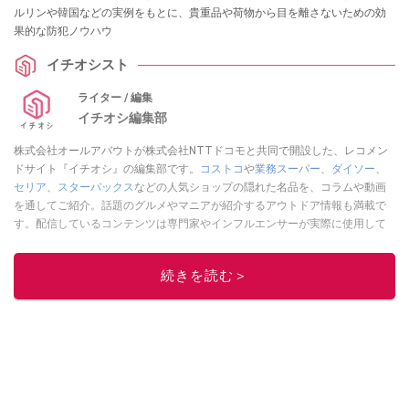
ルリンや韓国などの実例をもとに、貴重品や荷物から目を離さないための効
果的な防犯ノウハウ
イチオシスト
ライター / 編集
イチオシ編集部
株式会社オールアバウトが株式会社NTTドコモと共同で開設した、レコメン
ドサイト『イチオシ』の編集部です。
コストコ
や
業務スーパー
、
ダイソー
、
セリア
、
スターバックス
などの人気ショップの隠れた名品を、コラムや動画
を通してご紹介。話題のグルメやマニアが紹介するアウトドア情報も満載で
す。配信しているコンテンツは専門家やインフルエンサーが実際に使用して
レビューしています。毎日トレンド情報をお届けしているので、ぜひ
Google
ニュースでフォロー
してください！
続きを読む＞
このイチオシストの他の記事を読む