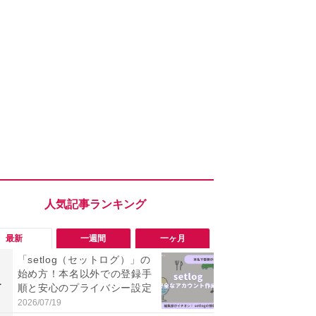
最新
一週間
一ヶ月
「setlog（セットログ）」の
「勝手にデ
始め方！本名以外での登録手
る!?」Win
1
1
順と安心のプライバシー設定
オフにして最
身を守る技
2026/07/19
2026/08/05