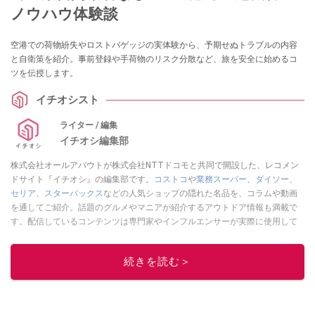
ノウハウ体験談
空港での荷物紛失やロストバゲッジの実体験から、予期せぬトラブルの内容
と自衛策を紹介。事前登録や手荷物のリスク分散など、旅を安全に始めるコ
ツを伝授します。
イチオシスト
ライター / 編集
イチオシ編集部
株式会社オールアバウトが株式会社NTTドコモと共同で開設した、レコメン
ドサイト『イチオシ』の編集部です。
コストコ
や
業務スーパー
、
ダイソー
、
セリア
、
スターバックス
などの人気ショップの隠れた名品を、コラムや動画
を通してご紹介。話題のグルメやマニアが紹介するアウトドア情報も満載で
す。配信しているコンテンツは専門家やインフルエンサーが実際に使用して
レビューしています。毎日トレンド情報をお届けしているので、ぜひ
Google
ニュースでフォロー
してください！
続きを読む＞
このイチオシストの他の記事を読む