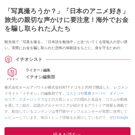
「写真撮ろうか？」「日本のアニメ好き」
旅先の親切な声かけに要注意！海外でお金
を騙し取られた人たち
観光地で「写真を撮る」「日本語を勉強中」と近づいてくる現地人の甘い誘
い。実際にお金を騙し取られた恐怖の体験談をもとに、身を守るための
イチオシスト
ライター / 編集
イチオシ編集部
株式会社オールアバウトが株式会社NTTドコモと共同で開設した、レコメン
ドサイト『イチオシ』の編集部です。
コストコ
や
業務スーパー
、
ダイソー
、
セリア
、
スターバックス
などの人気ショップの隠れた名品を、コラムや動画
を通してご紹介。話題のグルメやマニアが紹介するアウトドア情報も満載で
す。配信しているコンテンツは専門家やインフルエンサーが実際に使用して
レビューしています。毎日トレンド情報をお届けしているので、ぜひ
Google
ニュースでフォロー
してください！
このイチオシストの他の記事を読む
続きを読む＞