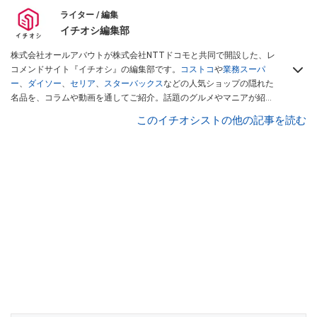
ライター / 編集
イチオシ編集部
株式会社オールアバウトが株式会社NTTドコモと共同で開設した、レ
コメンドサイト『イチオシ』の編集部です。
コストコ
や
業務スーパ
ー
、
ダイソー
、
セリア
、
スターバックス
などの人気ショップの隠れた
名品を、コラムや動画を通してご紹介。話題のグルメやマニアが紹介
するアウトドア情報も満載です。配信しているコンテンツは専門家や
このイチオシストの他の記事を読む
インフルエンサーが実際に使用してレビューしています。毎日トレン
ド情報をお届けしているので、ぜひ
Googleニュースでフォロー
してく
ださい！