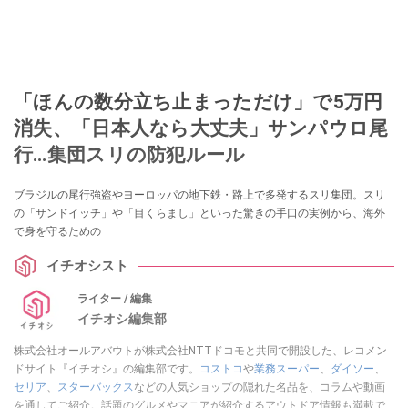
「ほんの数分立ち止まっただけ」で5万円
消失、「日本人なら大丈夫」サンパウロ尾
行…集団スリの防犯ルール
ブラジルの尾行強盗やヨーロッパの地下鉄・路上で多発するスリ集団。スリ
の「サンドイッチ」や「目くらまし」といった驚きの手口の実例から、海外
で身を守るための
イチオシスト
ライター / 編集
イチオシ編集部
株式会社オールアバウトが株式会社NTTドコモと共同で開設した、レコメン
ドサイト『イチオシ』の編集部です。
コストコ
や
業務スーパー
、
ダイソー
、
セリア
、
スターバックス
などの人気ショップの隠れた名品を、コラムや動画
を通してご紹介。話題のグルメやマニアが紹介するアウトドア情報も満載で