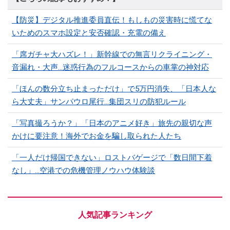
【防災】デジタル推進委員直伝！もしもの災害時に慌てな
いためのスマホ設定と安否確認・充電の備え
「席ガチャ大ハズレ！」新幹線での無言リクライニング・
音漏れ・大声...迷惑行為のフルコースからの車掌の神対応
「ほんの数分立ち止まっただけ」で5万円消失、「日本人な
ら大丈夫」サンパウロ尾行…集団スリの防犯ルール
「写真撮ろうか？」「日本のアニメ好き」旅先の親切な声
かけに要注意！海外でお金を騙し取られた人たち
「一人だけ帰国できない」ロストバゲージで「数日間下着
なし」…空港での危機管理ノウハウ体験談