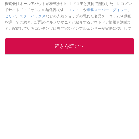
株式会社オールアバウトが株式会社NTTドコモと共同で開設した、レコメン
ドサイト『イチオシ』の編集部です。
コストコ
や
業務スーパー
、
ダイソー
、
セリア
、
スターバックス
などの人気ショップの隠れた名品を、コラムや動画
を通してご紹介。話題のグルメやマニアが紹介するアウトドア情報も満載で
す。配信しているコンテンツは専門家やインフルエンサーが実際に使用して
レビューしています。毎日トレンド情報をお届けしているので、ぜひ
Google
ニュースでフォロー
してください！
続きを読む＞
このイチオシストの他の記事を読む