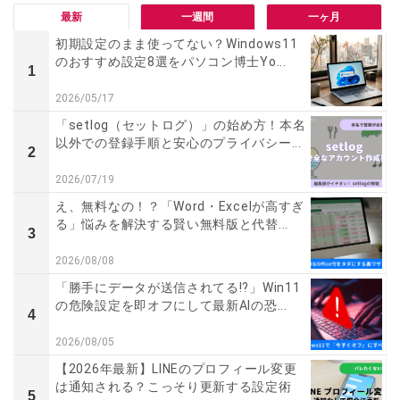
最新
一週間
一ヶ月
初期設定のまま使ってない？Windows11
のおすすめ設定8選をパソコン博士Yo...
1
2026/05/17
「setlog（セットログ）」の始め方！本名
以外での登録手順と安心のプライバシー...
2
2026/07/19
え、無料なの！？「Word・Excelが高すぎ
る」悩みを解決する賢い無料版と代替...
3
2026/08/08
「勝手にデータが送信されてる!?」Win11
の危険設定を即オフにして最新AIの恐...
4
2026/08/05
【2026年最新】LINEのプロフィール変更
は通知される？こっそり更新する設定術
5