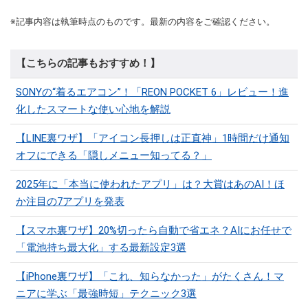
※記事内容は執筆時点のものです。最新の内容をご確認ください。
【こちらの記事もおすすめ！】
SONYの“着るエアコン”！「REON POCKET 6」レビュー！進
化したスマートな使い心地を解説
【LINE裏ワザ】「アイコン長押しは正直神」1時間だけ通知
オフにできる「隠しメニュー知ってる？」
2025年に「本当に使われたアプリ」は？大賞はあのAI！ほ
か注目の7アプリを発表
【スマホ裏ワザ】20%切ったら自動で省エネ？AIにお任せで
「電池持ち最大化」する最新設定3選
【iPhone裏ワザ】「これ、知らなかった」がたくさん！マ
ニアに学ぶ「最強時短」テクニック3選