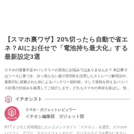
【スマホ裏ワザ】20%切ったら自動で省エ
ネ？AIにお任せで「電池持ち最大化」する
最新設定3選
スマホの容量不足やバッテリーの劣化にお悩みではありませんか？ 本記事で
はソースに基づき、出っ張らない超小型SSDを活用したストレージ解消法や、
最新OSに搭載されたAIによるバッテリー節約術、そして発熱を抑えるバイパ
ス給電の仕組みを厳選してご紹介します。どれもスマホの寿命を延ばし、快
適に使うための必見テクニックです！ ぜひ参考にしてみてください。
イチオシスト
スマホ・ガジェットレビュワー
イチオシ編集部 ガジェット部
NTTドコモと共同開設した
レコメンドサイト「イチオシ」
を運営。スマホや
パソコン、アプリ、スマートウォッチなど、デジタルライフを豊かにするレ