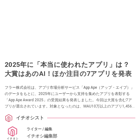
2025年に「本当に使われたアプリ」は？
大賞はあのAI！ほか注目の7アプリを発表
フラー株式会社は、アプリ市場分析サービス「App Ape（アップ・エイプ）」
のデータをもとに、2025年にユーザーから支持を集めたアプリを表彰する
「App Ape Award 2025」の受賞結果を発表しました。今回は大賞を含む7ア
プリが選出されています。対象となったのは、MAU10万以上のアプリ1,456
本。2025年1月から11月までの平均月間利用者数（MAU）や成長率、アクテ
イチオシスト
ィブ率、ストアレビュー評価などをスコア化し、定量的に分析・比較したう
えで各賞が決定されました。記念すべき10回目の開催となる今回は、生成AI
ライター / 編集
やDX、地域密着型アプリなど、多彩な分野から注目のアプリが名を連ねてい
イチオシ編集部
ます。