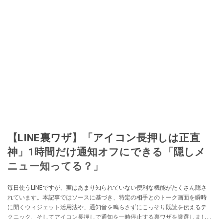
【LINE裏ワザ】「アイコン長押しは正直
神」1時間だけ通知オフにできる「隠しメ
ニュー知ってる？」
毎日使うLINEですが、実はあまり知られていない便利な機能がたくさん隠さ
れています。本記事ではソースに基づき、特定の相手とのトーク画面を瞬時
に開くウィジェット活用法や、通知音を鳴らさずにこっそり既読を伝えるテ
クニック、そしてアイコン長押しで通知を一時停止する裏ワザを厳選しまし