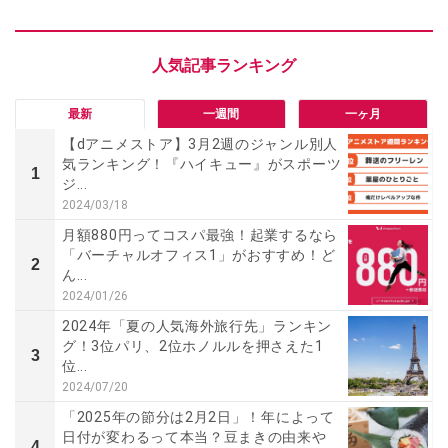
最新
一週間
一ヶ月
【dアニメストア】3月2週のジャンル別人
気ランキング！『ハイキュー』がスポーツ
1
ジ...
2024/03/18
月額880円ってコスパ最強！起業するなら
「バーチャルオフィス1」がおすすめ！ど
2
ん...
2024/01/26
2024年「夏の人気海外旅行先」ランキン
グ！3位パリ、2位ホノルルを押さえた1
3
位...
2024/07/20
「2025年の節分は2月2日」！年によって
日付が変わるって本当？豆まきの由来や
4