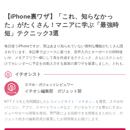
【iPhone裏ワザ】「これ、知らなかっ
た」がたくさん！マニアに学ぶ「最強時
短」テクニック3選
毎日使うiPhoneですが、実はあまり知られていない便利な機能がたくさん隠
されています。本記事ではソースに基づき、音声入力とキーボードの同時使
いや、メモアプリで一瞬にして表を作成するテクニック、さらにスクショだ
けでカレンダーに予定を自動入力する最新の裏ワザを厳選しました。どれも
すぐに試せるものばかりです！ ぜひ今日の操作から取り入れてみてくださ
イチオシスト
い。
スマホ・ガジェットレビュワー
イチオシ編集部 ガジェット部
NTTドコモと共同開設した
レコメンドサイト「イチオシ」
を運営。スマホや
パソコン、アプリ、スマートウォッチなど、デジタルライフを豊かにするレ
ビューやセール情報を発信。専門家による信頼できる情報をまとめたり、ガ
ジェット好きの編集部員が厳選したお得情報をお届けします。
このイチオシストの他の記事を読む