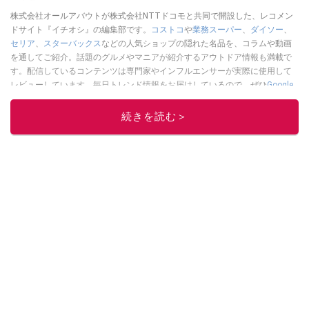
株式会社オールアバウトが株式会社NTTドコモと共同で開設した、レコメン
ドサイト『イチオシ』の編集部です。
コストコ
や
業務スーパー
、
ダイソー
、
セリア
、
スターバックス
などの人気ショップの隠れた名品を、コラムや動画
を通してご紹介。話題のグルメやマニアが紹介するアウトドア情報も満載で
す。配信しているコンテンツは専門家やインフルエンサーが実際に使用して
レビューしています。毎日トレンド情報をお届けしているので、ぜひ
Google
ニュースでフォロー
してください！
続きを読む＞
このイチオシストの他の記事を読む