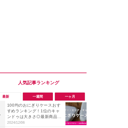
最新
一週間
一ヶ月
100均のおにぎりケースおす
「勝手にデ
すめランキング！1位のキャ
る!?」Win
1
1
ンドゥは大きさ◎最新商品を
オフにして最
含む7種類を紹介
身を守る技
2024/12/06
2026/08/05