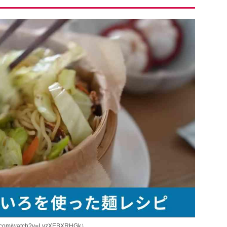
.com/watch?v=LvzXEBXRHGk）