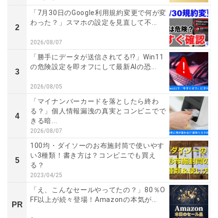
「7月30日のGoogle利用規約変更で何が変
わった？」スマホの設定を見直して不...
2
2026/08/07
「勝手にデータが送信されてる!?」Win11
の危険設定を即オフにして最新AIの恐...
3
2026/08/05
「マイナンバーカードを落としたら終わ
る？」個人情報漏洩の真実とコンビニでで
4
きる暗...
2026/08/07
100均・ダイソーのお布施封筒で使いやす
い3種類！書き方は？コンビニでも買え
5
る？
2023/04/25
「え、こんなセールやってたの？」80％O
FF以上が続々登場！Amazonの本気が...
PR