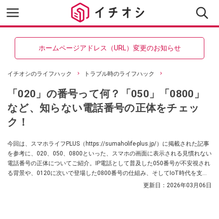
ホームページアドレス（URL）変更のお知らせ
イチオシのライフハック
トラブル時のライフハック
「020」の番号って何？「050」「0800」
など、知らない電話番号の正体をチェッ
ク！
今回は、スマホライフPLUS（https://sumaholife-plus.jp/）に掲載された記事
を参考に、020、050、0800といった、スマホの画面に表示される見慣れない
電話番号の正体についてご紹介。IP電話として普及した050番号が不安視され
る背景や、0120に次いで登場した0800番号の仕組み、そしてIoT時代を支え
る020番号の意外な歴史をまとめました。各項目の詳細はぜひ、スマホライフ
更新日：
2026年03月06日
PLUSでご確認ください。