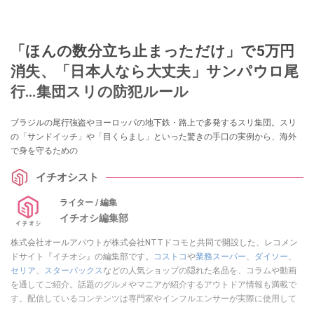
「ほんの数分立ち止まっただけ」で5万円
消失、「日本人なら大丈夫」サンパウロ尾
行…集団スリの防犯ルール
ブラジルの尾行強盗やヨーロッパの地下鉄・路上で多発するスリ集団。スリ
の「サンドイッチ」や「目くらまし」といった驚きの手口の実例から、海外
で身を守るための
イチオシスト
ライター / 編集
イチオシ編集部
株式会社オールアバウトが株式会社NTTドコモと共同で開設した、レコメン
ドサイト『イチオシ』の編集部です。
コストコ
や
業務スーパー
、
ダイソー
、
セリア
、
スターバックス
などの人気ショップの隠れた名品を、コラムや動画
を通してご紹介。話題のグルメやマニアが紹介するアウトドア情報も満載で
す。配信しているコンテンツは専門家やインフルエンサーが実際に使用して
レビューしています。毎日トレンド情報をお届けしているので、ぜひ
Google