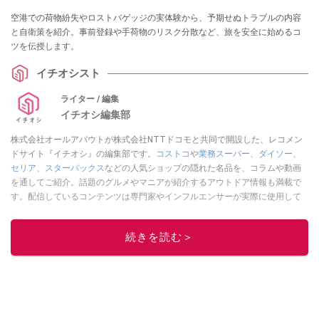
空港での荷物紛失やロストバゲッジの実体験から、予期せぬトラブルの内容
と自衛策を紹介。事前登録や手荷物のリスク分散など、旅を安全に始めるコ
ツを伝授します。
イチオシスト
ライター / 編集
イチオシ編集部
株式会社オールアバウトが株式会社NTTドコモと共同で開設した、レコメン
ドサイト『イチオシ』の編集部です。
コストコ
や
業務スーパー
、
ダイソー
、
セリア
、
スターバックス
などの人気ショップの隠れた名品を、コラムや動画
を通してご紹介。話題のグルメやマニアが紹介するアウトドア情報も満載で
す。配信しているコンテンツは専門家やインフルエンサーが実際に使用して
レビューしています。毎日トレンド情報をお届けしているので、ぜひ
Google
ニュースでフォロー
してください！
続きを読む＞
このイチオシストの他の記事を読む