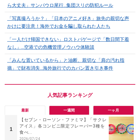
ら大丈夫」サンパウロ尾行…集団スリの防犯ルール
「写真撮ろうか？」「日本のアニメ好き」旅先の親切な声
かけに要注意！海外でお金を騙し取られた人たち
「一人だけ帰国できない」ロストバゲージで「数日間下着
なし」…空港での危機管理ノウハウ体験談
「みんな置いているから」と油断、親切な「肩の汚れ指
摘」で財布消失…海外旅行でのカバン置き引き事件
最新
一週間
一ヶ月
【セブン・ローソン・ファミマ】「サクレ
アイス」各コンビニ限定フレーバー3種を
1
食べ...
2026/07/24