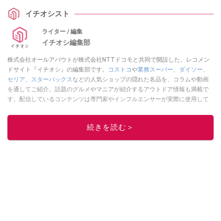
イチオシスト
ライター / 編集
イチオシ編集部
株式会社オールアバウトが株式会社NTTドコモと共同で開設した、レコメン
ドサイト『イチオシ』の編集部です。
コストコ
や
業務スーパー
、
ダイソー
、
セリア
、
スターバックス
などの人気ショップの隠れた名品を、コラムや動画
を通してご紹介。話題のグルメやマニアが紹介するアウトドア情報も満載で
す。配信しているコンテンツは専門家やインフルエンサーが実際に使用して
レビューしています。毎日トレンド情報をお届けしているので、ぜひ
Google
ニュースでフォロー
してください！
続きを読む＞
このイチオシストの他の記事を読む