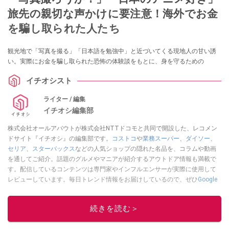
旅先の親切な声かけに要注意！海外でお金
を騙し取られた人たち
観光地で「写真を撮る」「日本語を勉強中」と近づいてくる現地人の甘い誘
い。実際にお金を騙し取られた恐怖の体験談をもとに、身を守るための
イチオシスト
ライター / 編集
イチオシ編集部
株式会社オールアバウトが株式会社NTTドコモと共同で開設した、レコメン
ドサイト『イチオシ』の編集部です。
コストコ
や
業務スーパー
、
ダイソー
、
セリア
、
スターバックス
などの人気ショップの隠れた名品を、コラムや動画
を通してご紹介。話題のグルメやマニアが紹介するアウトドア情報も満載で
す。配信しているコンテンツは専門家やインフルエンサーが実際に使用して
レビューしています。毎日トレンド情報をお届けしているので、ぜひ
Google
ニュースでフォロー
してください！
このイチオシストの他の記事を読む
続きを読む＞