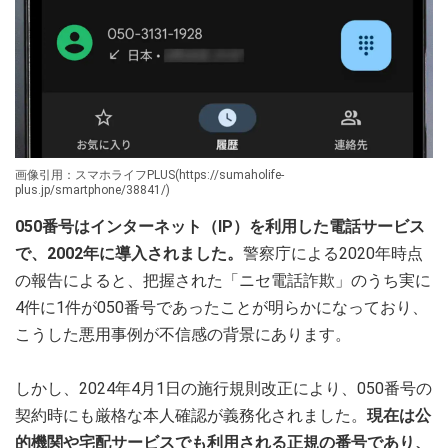
画像引用：スマホライフPLUS(https://sumaholife-
plus.jp/smartphone/38841/)
050番号はインターネット（IP）を利用した電話サービス
で、2002年に導入されました。
警察庁による2020年時点
の報告によると、把握された「ニセ電話詐欺」のうち実に
4件に1件が050番号であったことが明らかになっており、
こうした悪用事例が不信感の背景にあります。
しかし、2024年4月1日の施行規則改正により、050番号の
契約時にも厳格な本人確認が義務化されました。
現在は公
的機関や宅配サービスでも利用される正規の番号であり、