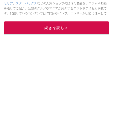
セリア
、
スターバックス
などの人気ショップの隠れた名品を、コラムや動画
を通してご紹介。話題のグルメやマニアが紹介するアウトドア情報も満載で
す。配信しているコンテンツは専門家やインフルエンサーが実際に使用して
レビューしています。毎日トレンド情報をお届けしているので、ぜひ
Google
ニュースでフォロー
してください！
続きを読む＞
このイチオシストの他の記事を読む