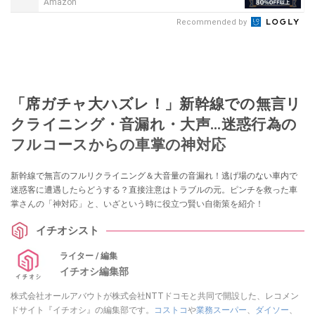
Amazon
Recommended by
「席ガチャ大ハズレ！」新幹線での無言リ
クライニング・音漏れ・大声...迷惑行為の
フルコースからの車掌の神対応
新幹線で無言のフルリクライニング＆大音量の音漏れ！逃げ場のない車内で
迷惑客に遭遇したらどうする？直接注意はトラブルの元。ピンチを救った車
掌さんの「神対応」と、いざという時に役立つ賢い自衛策を紹介！
イチオシスト
ライター / 編集
イチオシ編集部
株式会社オールアバウトが株式会社NTTドコモと共同で開設した、レコメン
ドサイト『イチオシ』の編集部です。
コストコ
や
業務スーパー
、
ダイソー
、