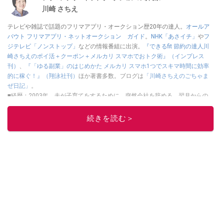
川崎 さちえ
テレビや雑誌で話題のフリマアプリ・オークション歴20年の達人。
オールア
バウト フリマアプリ・ネットオークション ガイド
。
NHK「あさイチ」
や
フ
ジテレビ「ノンストップ」
などの情報番組に出演。
『できるfit 節約の達人川
崎さちえのポイ活＋クーポン＋メルカリ スマホでおトク術』（インプレス
刊）
、
『「ゆる副業」のはじめかた メルカリ スマホ1つでスキマ時間に効率
的に稼ぐ！』（翔泳社刊）
ほか著書多数。ブログは
「川崎さちえのごちゃま
ぜ日記」
。
■経歴：2003年、夫が子育てをするために、突然会社を辞める。翌月からの
給料が０円になり、家にいながら、しかも空いた時間でできるオークション
に目をつける。しかし、取引の仕方がわからずに、まずは落札者として参
続きを読む＞
加。その後、出品者側にまわり、家の中の物を出品しまくる。出品する物が
ほぼなくなってからは、仕入れを経験。ネットオークションを生活の一部に
取り入れるべく、「ネットオークションやフリマアプリは生活のインフラに
なる」という考えを持つ。また消費税増税の社会においては、ネットオーク
ションやフリマアプリが家計の救世主になりえると考え、業者とは違う視点
でユーザーとして参加中。
このイチオシストの他の記事を読む