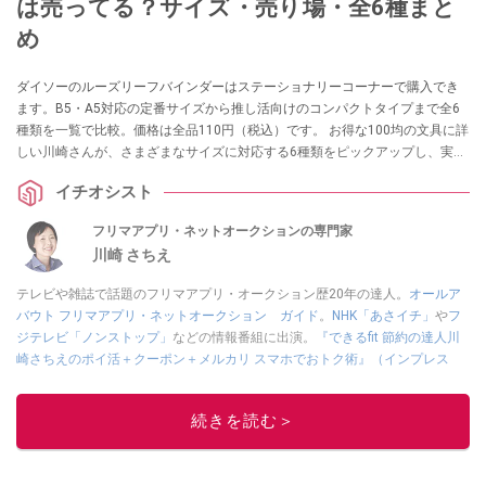
は売ってる？サイズ・売り場・全6種まと
め
ダイソーのルーズリーフバインダーはステーショナリーコーナーで購入でき
ます。B5・A5対応の定番サイズから推し活向けのコンパクトタイプまで全6
種類を一覧で比較。価格は全品110円（税込）です。 お得な100均の文具に詳
しい川崎さんが、さまざまなサイズに対応する6種類をピックアップし、実際
の使い勝手を紹介します。
イチオシスト
フリマアプリ・ネットオークションの専門家
川崎 さちえ
テレビや雑誌で話題のフリマアプリ・オークション歴20年の達人。
オールア
バウト フリマアプリ・ネットオークション ガイド
。
NHK「あさイチ」
や
フ
ジテレビ「ノンストップ」
などの情報番組に出演。
『できるfit 節約の達人川
崎さちえのポイ活＋クーポン＋メルカリ スマホでおトク術』（インプレス
刊）
、
『「ゆる副業」のはじめかた メルカリ スマホ1つでスキマ時間に効率
的に稼ぐ！』（翔泳社刊）
ほか著書多数。ブログは
「川崎さちえのごちゃま
続きを読む＞
ぜ日記」
。
■経歴：2003年、夫が子育てをするために、突然会社を辞める。翌月からの
給料が０円になり、家にいながら、しかも空いた時間でできるオークション