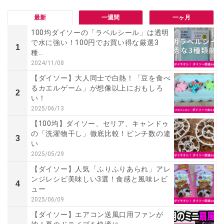
最新
一週間
一ヶ月
100均ダイソーの「ラベルシール」は透明
で水に強い！100円でお買い得な厳選3
1
種...
2024/11/08
【ダイソー】大人同士で白熱！「豆を食べ
るカエルゲーム」が想像以上におもしろ
2
い！
2025/06/13
【100均】ダイソー、セリア、キャンドゥ
の「洗濯物干し」徹底比較！ピンチ数の違
3
い
2025/05/29
【ダイソー】人気「ふりふりあられ」アレ
ンジレシピ美味しい3選！食感と風味レビ
4
ュー
2025/06/09
【ダイソー】エアコン送風口用ファンが