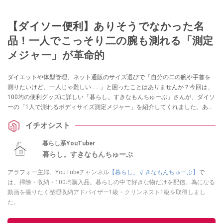
【ダイソー便利】ありそうでなかった名
品！一人でこっそり二の腕も測れる「測定
メジャー」が革命的
ダイエットや体型管理、ネット通販のサイズ選びで「自分の二の腕や手首を
測りたいけど、一人じゃ難しい……」と困ったことはありませんか？今回は、
100均の便利グッズに詳しい「暮らし。すきなもんちゅーぶ」さんが、ダイソ
ーの「1人で測れるボディサイズ測定メジャー」を紹介してくれました。あり
そうでなかった110円のアイデア名品は、採寸のイライラを解消してくれる一
イチオシスト
家に一台レベルの重宝アイテムです！
暮らし系YouTuber
暮らし。すきなもんちゅーぶ
アラフォー主婦。YouTubeチャンネル
【暮らし。すきなもんちゅーぶ】
で
は、掃除・収納・100均購入品。暮らしの中で好きな物だけを配信。為になる
動画を撮りたく整理収納アドバイザー1級・クリンネスト1級を取得しまし
た。
このイチオシストの他の記事を読む