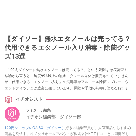
【ダイソー】無水エタノールは売ってる？
代用できるエタノール入り消毒・除菌グッ
ズ13選
「100均ダイソーに無水エタノールは売ってる？」という疑問を徹底調査！
結論から言うと、純度99%以上の無水エタノール単体は販売されていません
が、代用できる「エタノール入り」の消毒液やアルコール除菌スプレー、ウ
ェットティッシュは豊富に揃っています。掃除や手指の消毒に使えるおすす
めグッズ13選を実際の売り場情報とともに紹介します。
イチオシスト
ライター / 編集
イチオシ編集部 ダイソー部
100円ショップのDAISO（ダイソー）
好きの編集部員が、人気商品やおすすめ
商品を発信中。株式会社オールアバウトが株式会社NTTドコモと共同開設し