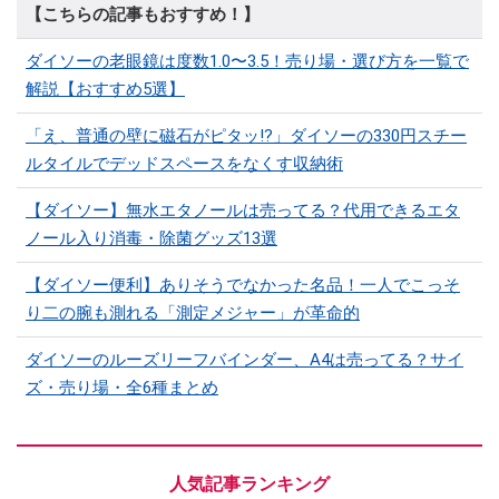
【こちらの記事もおすすめ！】
ダイソーの老眼鏡は度数1.0〜3.5！売り場・選び方を一覧で
解説【おすすめ5選】
「え、普通の壁に磁石がピタッ!?」ダイソーの330円スチー
ルタイルでデッドスペースをなくす収納術
【ダイソー】無水エタノールは売ってる？代用できるエタ
ノール入り消毒・除菌グッズ13選
【ダイソー便利】ありそうでなかった名品！一人でこっそ
り二の腕も測れる「測定メジャー」が革命的
ダイソーのルーズリーフバインダー、A4は売ってる？サイ
ズ・売り場・全6種まとめ