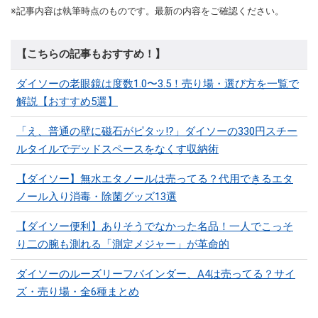
※記事内容は執筆時点のものです。最新の内容をご確認ください。
【こちらの記事もおすすめ！】
ダイソーの老眼鏡は度数1.0〜3.5！売り場・選び方を一覧で
解説【おすすめ5選】
「え、普通の壁に磁石がピタッ!?」ダイソーの330円スチー
ルタイルでデッドスペースをなくす収納術
【ダイソー】無水エタノールは売ってる？代用できるエタ
ノール入り消毒・除菌グッズ13選
【ダイソー便利】ありそうでなかった名品！一人でこっそ
り二の腕も測れる「測定メジャー」が革命的
ダイソーのルーズリーフバインダー、A4は売ってる？サイ
ズ・売り場・全6種まとめ