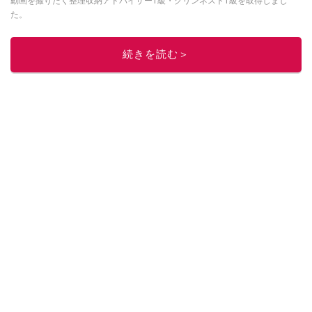
動画を撮りたく整理収納アドバイザー1級・クリンネスト1級を取得しまし
た。
このイチオシストの他の記事を読む
続きを読む＞