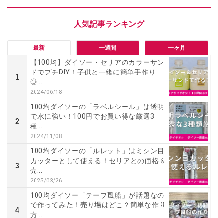
最新
一週間
一ヶ月
【100均】ダイソー・セリアのカラーサン
ドでプチDIY！子供と一緒に簡単手作り
1
◎...
2024/06/18
100均ダイソーの「ラベルシール」は透明
で水に強い！100円でお買い得な厳選3
2
種...
2024/11/08
100均ダイソーの「ルレット」はミシン目
カッターとして使える！セリアとの価格＆
3
売...
2025/03/26
100均ダイソー「テープ風船」が話題なの
で作ってみた！売り場はどこ？簡単な作り
4
方...