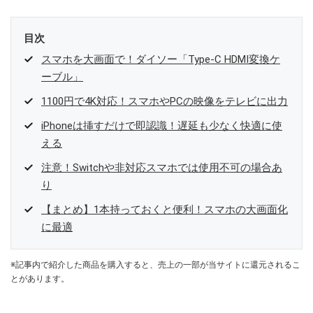
目次
スマホを大画面で！ダイソー「Type-C HDMI変換ケ
ーブル」
1100円で4K対応！スマホやPCの映像をテレビに出力
iPhoneは挿すだけで即認識！遅延も少なく快適に使
える
注意！Switchや非対応スマホでは使用不可の場合あ
り
【まとめ】1本持っておくと便利！スマホの大画面化
に最適
※記事内で紹介した商品を購入すると、売上の一部が当サイトに還元されるこ
とがあります。