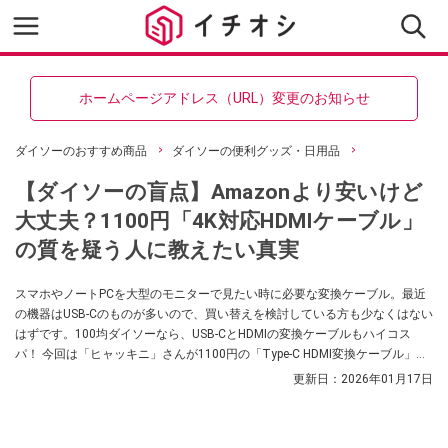
ホームページアドレス（URL）変更のお知らせ
ダイソーのおすすめ商品
ダイソーの便利グッズ・日用品
【ダイソーの盲点】Amazonより安いけど
大丈夫？1100円「4K対応HDMIケーブル」
の質を疑う人に教えたい真実
スマホやノートPCを大型のモニターで見たい時に必要な変換ケーブル。最近
の機器はUSB-Cのものが多いので、買い替えを検討している方も少なくはない
はずです。100均ダイソーなら、USB-CとHDMIの変換ケーブルもハイコス
パ！ 今回は「ヒャッキニ」さんが1100円の「Type-C HDMI変換ケーブル」に
ついて解説してくれました。iPhoneなどのスマホやノートPC、タブレットに
更新日：
2026年01月17日
も対応しているとのことですので、ぜひチェックしてみてくださいね。