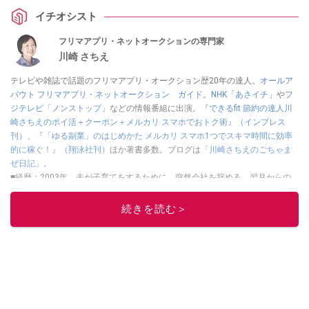
イチオシスト
フリマアプリ・ネットオークションの専門家
川崎 さちえ
テレビや雑誌で話題のフリマアプリ・オークション歴20年の達人。
オールア
バウト フリマアプリ・ネットオークション ガイド
。
NHK「あさイチ」
や
フ
ジテレビ「ノンストップ」
などの情報番組に出演。
『できるfit 節約の達人川
崎さちえのポイ活＋クーポン＋メルカリ スマホでおトク術』（インプレス
刊）
、
『「ゆる副業」のはじめかた メルカリ スマホ1つでスキマ時間に効率
的に稼ぐ！』（翔泳社刊）
ほか著書多数。ブログは
「川崎さちえのごちゃま
ぜ日記」
。
■経歴：2003年、夫が子育てをするために、突然会社を辞める。翌月からの
給料が０円になり、家にいながら、しかも空いた時間でできるオークション
に目をつける。しかし、取引の仕方がわからずに、まずは落札者として参
続きを読む＞
加。その後、出品者側にまわり、家の中の物を出品しまくる。出品する物が
ほぼなくなってからは、仕入れを経験。ネットオークションを生活の一部に
取り入れるべく、「ネットオークションやフリマアプリは生活のインフラに
なる」という考えを持つ。また消費税増税の社会においては、ネットオーク
ションやフリマアプリが家計の救世主になりえると考え、業者とは違う視点
でユーザーとして参加中。