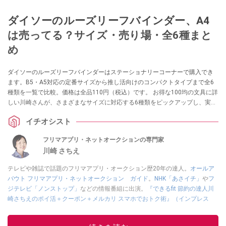
ダイソーのルーズリーフバインダー、A4
は売ってる？サイズ・売り場・全6種まと
め
ダイソーのルーズリーフバインダーはステーショナリーコーナーで購入でき
ます。B5・A5対応の定番サイズから推し活向けのコンパクトタイプまで全6
種類を一覧で比較。価格は全品110円（税込）です。 お得な100均の文具に詳
しい川崎さんが、さまざまなサイズに対応する6種類をピックアップし、実際
の使い勝手を紹介します。
イチオシスト
フリマアプリ・ネットオークションの専門家
川崎 さちえ
テレビや雑誌で話題のフリマアプリ・オークション歴20年の達人。
オールア
バウト フリマアプリ・ネットオークション ガイド
。
NHK「あさイチ」
や
フ
ジテレビ「ノンストップ」
などの情報番組に出演。
『できるfit 節約の達人川
崎さちえのポイ活＋クーポン＋メルカリ スマホでおトク術』（インプレス
刊）
、
『「ゆる副業」のはじめかた メルカリ スマホ1つでスキマ時間に効率
的に稼ぐ！』（翔泳社刊）
ほか著書多数。ブログは
「川崎さちえのごちゃま