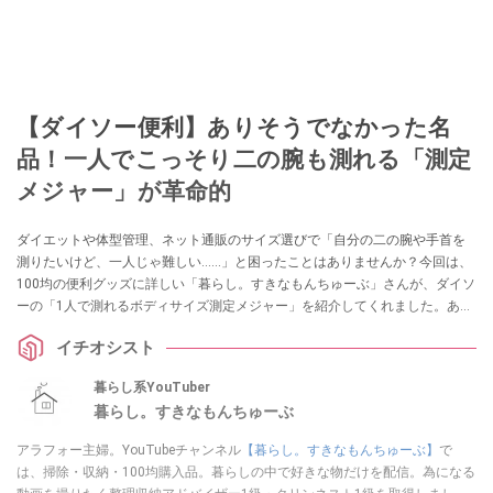
【ダイソー便利】ありそうでなかった名
品！一人でこっそり二の腕も測れる「測定
メジャー」が革命的
ダイエットや体型管理、ネット通販のサイズ選びで「自分の二の腕や手首を
測りたいけど、一人じゃ難しい……」と困ったことはありませんか？今回は、
100均の便利グッズに詳しい「暮らし。すきなもんちゅーぶ」さんが、ダイソ
ーの「1人で測れるボディサイズ測定メジャー」を紹介してくれました。あり
そうでなかった110円のアイデア名品は、採寸のイライラを解消してくれる一
イチオシスト
家に一台レベルの重宝アイテムです！
暮らし系YouTuber
暮らし。すきなもんちゅーぶ
アラフォー主婦。YouTubeチャンネル
【暮らし。すきなもんちゅーぶ】
で
は、掃除・収納・100均購入品。暮らしの中で好きな物だけを配信。為になる