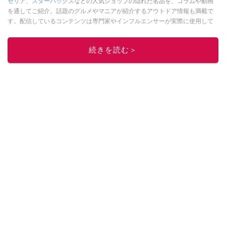
セリア
、
スターバックス
などの人気ショップの隠れた名品を、コラムや動画
を通してご紹介。話題のグルメやマニアが紹介するアウトドア情報も満載で
す。配信しているコンテンツは専門家やインフルエンサーが実際に使用して
レビューしています。毎日トレンド情報をお届けしているので、ぜひ
Google
ニュースでフォロー
してください！
続きを読む＞
このイチオシストの他の記事を読む