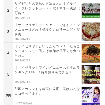
サイゼリヤの支払い方法まとめ！メルペ
イ・クレジットカード・電子マネー決済は
2
可能？
2024/04/26
【サイゼリヤ】テイクアウトできるメイン
メニューはどれ？値段やカロリーなどピザ
3
を実...
2023/04/19
【サイゼリヤ】といったらコレ！「たらこ
ソースシシリー風」は魚卵が苦手でも食べ
4
られ...
2023/02/25
【サイゼリヤ】ワインメニューおすすめラ
ンキングTOP6！持ち帰りもできる？
5
2023/02/12
SNSアカウントを着実に成長。実はみんな
ココ使ってます。
PR
Dreaw合同会社