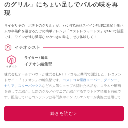
のグリル」にちょい足しでバルの味を再
現
サイゼリヤの「ポテトのグリル」が、770円で絶品スペイン料理に激変！生ハ
ムや半熟卵を混ぜるだけの簡単アレンジ「エストレジャードス」がSNSで話題
です。ワインが進む濃厚なやみつきの味を、ぜひ体験して！
イチオシスト
ライター / 編集
イチオシ編集部
株式会社オールアバウトが株式会社NTTドコモと共同で開設した、レコメン
ドサイト『イチオシ』の編集部です。
コストコ
や
業務スーパー
、
ダイソー
、
セリア
、
スターバックス
などの人気ショップの隠れた名品を、コラムや動画
を通してご紹介。話題のグルメやマニアが紹介するアウトドア情報も満載で
す。配信しているコンテンツは専門家やインフルエンサーが実際に使用して
レビューしています。毎日トレンド情報をお届けしているので、ぜひ
Google
ニュースでフォロー
してください！
続きを読む＞
このイチオシストの他の記事を読む