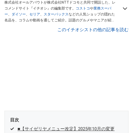
株式会社オールアバウトが株式会社NTTドコモと共同で開設した、レ
コメンドサイト『イチオシ』の編集部です。
コストコ
や
業務スーパ
ー
、
ダイソー
、
セリア
、
スターバックス
などの人気ショップの隠れた
名品を、コラムや動画を通してご紹介。話題のグルメやマニアが紹介
するアウトドア情報も満載です。配信しているコンテンツは専門家や
このイチオシストの他の記事を読む
インフルエンサーが実際に使用してレビューしています。毎日トレン
ド情報をお届けしているので、ぜひ
Googleニュースでフォロー
してく
ださい！
目次
■【サイゼリヤメニュー改定】2025年10月の変更