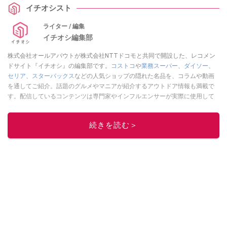
イチオシスト
ライター / 編集
イチオシ編集部
株式会社オールアバウトが株式会社NTTドコモと共同で開設した、レコメン
ドサイト『イチオシ』の編集部です。
コストコ
や
業務スーパー
、
ダイソー
、
セリア
、
スターバックス
などの人気ショップの隠れた名品を、コラムや動画
を通してご紹介。話題のグルメやマニアが紹介するアウトドア情報も満載で
す。配信しているコンテンツは専門家やインフルエンサーが実際に使用して
レビューしています。毎日トレンド情報をお届けしているので、ぜひ
Google
ニュースでフォロー
してください！
続きを読む＞
このイチオシストの他の記事を読む