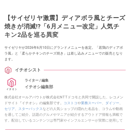
【サイゼリヤ激震】ディアボラ風とチーズ
焼きが消滅!?「6月メニュー改定」人気チ
キン2品を巡る異変
サイゼリヤが2026年6月10日にグランドメニューを改定。「若鶏のディアボ
ラ風」と「柔らかチキンのチーズ焼き」は差し込みメニューでの販売となり
ます。
イチオシスト
ライター / 編集
イチオシ編集部
株式会社オールアバウトが株式会社NTTドコモと共同で開設した、レコメン
ドサイト『イチオシ』の編集部です。
コストコ
や
業務スーパー
、
ダイソー
、
セリア
、
スターバックス
などの人気ショップの隠れた名品を、コラムや動画
を通してご紹介。話題のグルメやマニアが紹介するアウトドア情報も満載で
す。配信しているコンテンツは専門家やインフルエンサーが実際に使用して
レビューしています。毎日トレンド情報をお届けしているので、ぜひ
Google