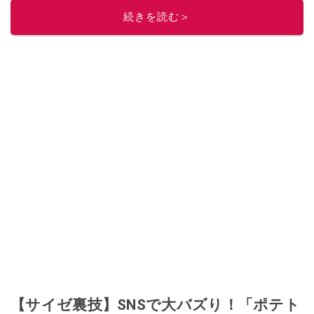
ニュースでフォロー
してください！
続きを読む＞
このイチオシストの他の記事を読む
【サイゼ裏技】SNSで大バズり！「ポテト