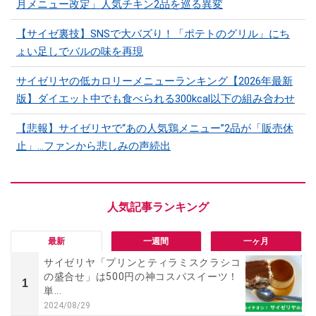
月メニュー改定」人気チキン2品を巡る異変
【サイゼ裏技】SNSで大バズり！「ポテトのグリル」にち
ょい足しでバルの味を再現
サイゼリヤの低カロリーメニューランキング【2026年最新
版】ダイエット中でも食べられる300kcal以下の組み合わせ
【悲報】サイゼリヤで“あの人気鶏メニュー”2品が「販売休
止」…ファンから悲しみの声続出
最新
一週間
一ヶ月
サイゼリヤ「プリンとティラミスクラシコ
の盛合せ」は500円の神コスパスイーツ！
1
単...
2024/08/29