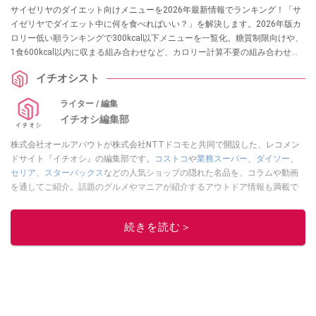
サイゼリヤのダイエット向けメニューを2026年最新情報でランキング！「サ
イゼリヤでダイエット中に何を食べればいい？」を解決します。2026年版カ
ロリー低い順ランキングで300kcal以下メニューを一覧化。糖質制限向けや、
1食600kcal以内に収まる組み合わせなど、カロリー計算不要の組み合わせセ
ットなら、外食でも罪悪感ゼロで食べられます。
イチオシスト
ライター / 編集
イチオシ編集部
株式会社オールアバウトが株式会社NTTドコモと共同で開設した、レコメン
ドサイト『イチオシ』の編集部です。
コストコ
や
業務スーパー
、
ダイソー
、
セリア
、
スターバックス
などの人気ショップの隠れた名品を、コラムや動画
を通してご紹介。話題のグルメやマニアが紹介するアウトドア情報も満載で
す。配信しているコンテンツは専門家やインフルエンサーが実際に使用して
レビューしています。毎日トレンド情報をお届けしているので、ぜひ
Google
続きを読む＞
ニュースでフォロー
してください！
このイチオシストの他の記事を読む