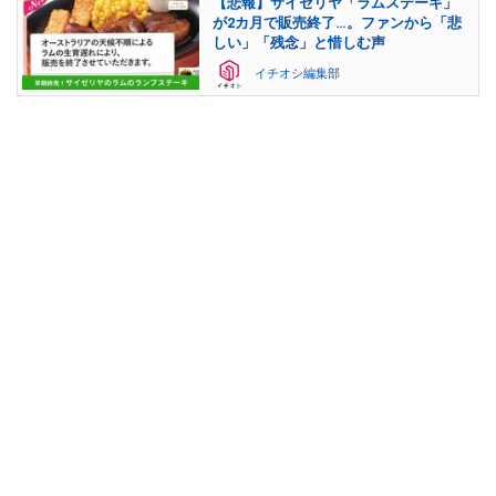
【悲報】サイゼリヤ「ラムステーキ」
が2カ月で販売終了…。ファンから「悲
しい」「残念」と惜しむ声
イチオシ編集部