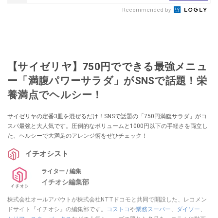
Recommended by
【サイゼリヤ】750円でできる最強メニュ
ー「満腹パワーサラダ」がSNSで話題！栄
養満点でヘルシー！
サイゼリヤの定番3皿を混ぜるだけ！SNSで話題の「750円満腹サラダ」がコ
スパ最強と大人気です。圧倒的なボリュームと1000円以下の手軽さを両立し
た、ヘルシーで大満足のアレンジ術をぜひチェック！
イチオシスト
ライター / 編集
イチオシ編集部
株式会社オールアバウトが株式会社NTTドコモと共同で開設した、レコメン
ドサイト『イチオシ』の編集部です。
コストコ
や
業務スーパー
、
ダイソー
、