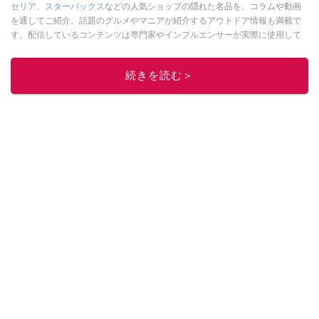
セリア
、
スターバックス
などの人気ショップの隠れた名品を、コラムや動画
を通してご紹介。話題のグルメやマニアが紹介するアウトドア情報も満載で
す。配信しているコンテンツは専門家やインフルエンサーが実際に使用して
レビューしています。毎日トレンド情報をお届けしているので、ぜひ
Google
ニュースでフォロー
してください！
続きを読む＞
このイチオシストの他の記事を読む