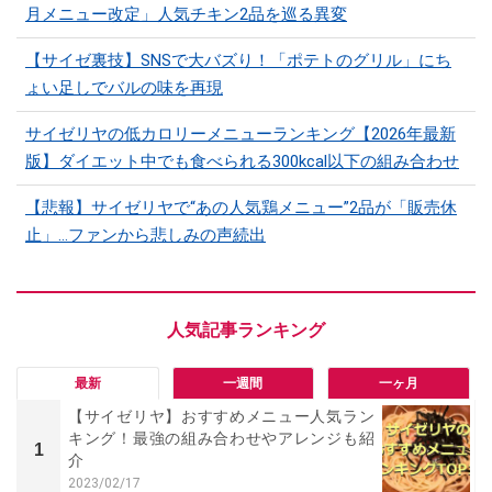
月メニュー改定」人気チキン2品を巡る異変
【サイゼ裏技】SNSで大バズり！「ポテトのグリル」にち
ょい足しでバルの味を再現
サイゼリヤの低カロリーメニューランキング【2026年最新
版】ダイエット中でも食べられる300kcal以下の組み合わせ
【悲報】サイゼリヤで“あの人気鶏メニュー”2品が「販売休
止」…ファンから悲しみの声続出
最新
一週間
一ヶ月
【サイゼリヤ】おすすめメニュー人気ラン
キング！最強の組み合わせやアレンジも紹
1
介
2023/02/17