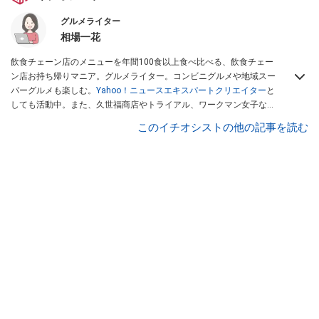
グルメライター
相場一花
飲食チェーン店のメニューを年間100食以上食べ比べる、飲食チェー
ン店お持ち帰りマニア。グルメライター。コンビニグルメや地域スー
パーグルメも楽しむ。
Yahoo！ニュースエキスパートクリエイター
と
しても活動中。また、久世福商店やトライアル、ワークマン女子など
話題のショップにも足を運ぶ。晋遊舎「LDK」や
「360LiFE」
、
このイチオシストの他の記事を読む
KADOKAWA
「レタスクラブ」
、集英社「週刊プレイボーイ」、宝島
社「おいしい！ シャトレーゼBOOK」などでグルメライター、食の専
門家として出演実績あり。