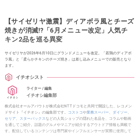
【サイゼリヤ激震】ディアボラ風とチーズ
焼きが消滅!?「6月メニュー改定」人気チ
キン2品を巡る異変
サイゼリヤが2026年6月10日にグランドメニューを改定。「若鶏のディアボ
ラ風」と「柔らかチキンのチーズ焼き」は差し込みメニューでの販売となり
ます。
イチオシスト
ライター / 編集
イチオシ編集部
株式会社オールアバウトが株式会社NTTドコモと共同で開設した、レコメン
ドサイト『イチオシ』の編集部です。
コストコ
や
業務スーパー
、
ダイソー
、
セリア
、
スターバックス
などの人気ショップの隠れた名品を、コラムや動画
を通してご紹介。話題のグルメやマニアが紹介するアウトドア情報も満載で
す。配信しているコンテンツは専門家やインフルエンサーが実際に使用して
レビューしています。毎日トレンド情報をお届けしているので、ぜひ
Google