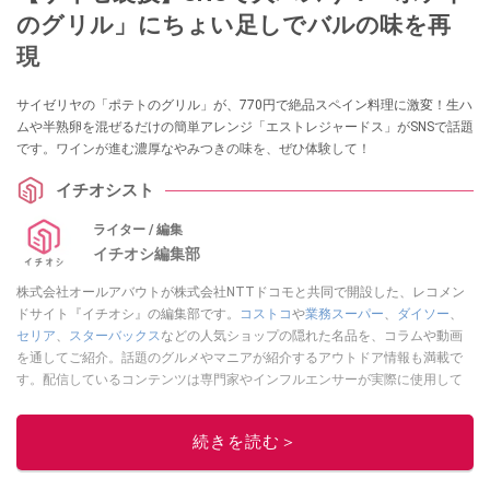
のグリル」にちょい足しでバルの味を再
現
サイゼリヤの「ポテトのグリル」が、770円で絶品スペイン料理に激変！生ハ
ムや半熟卵を混ぜるだけの簡単アレンジ「エストレジャードス」がSNSで話題
です。ワインが進む濃厚なやみつきの味を、ぜひ体験して！
イチオシスト
ライター / 編集
イチオシ編集部
株式会社オールアバウトが株式会社NTTドコモと共同で開設した、レコメン
ドサイト『イチオシ』の編集部です。
コストコ
や
業務スーパー
、
ダイソー
、
セリア
、
スターバックス
などの人気ショップの隠れた名品を、コラムや動画
を通してご紹介。話題のグルメやマニアが紹介するアウトドア情報も満載で
す。配信しているコンテンツは専門家やインフルエンサーが実際に使用して
レビューしています。毎日トレンド情報をお届けしているので、ぜひ
Google
ニュースでフォロー
してください！
続きを読む＞
このイチオシストの他の記事を読む