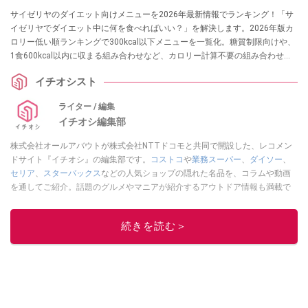
サイゼリヤのダイエット向けメニューを2026年最新情報でランキング！「サ
イゼリヤでダイエット中に何を食べればいい？」を解決します。2026年版カ
ロリー低い順ランキングで300kcal以下メニューを一覧化。糖質制限向けや、
1食600kcal以内に収まる組み合わせなど、カロリー計算不要の組み合わせセ
ットなら、外食でも罪悪感ゼロで食べられます。
イチオシスト
ライター / 編集
イチオシ編集部
株式会社オールアバウトが株式会社NTTドコモと共同で開設した、レコメン
ドサイト『イチオシ』の編集部です。
コストコ
や
業務スーパー
、
ダイソー
、
セリア
、
スターバックス
などの人気ショップの隠れた名品を、コラムや動画
を通してご紹介。話題のグルメやマニアが紹介するアウトドア情報も満載で
す。配信しているコンテンツは専門家やインフルエンサーが実際に使用して
レビューしています。毎日トレンド情報をお届けしているので、ぜひ
Google
続きを読む＞
ニュースでフォロー
してください！
このイチオシストの他の記事を読む