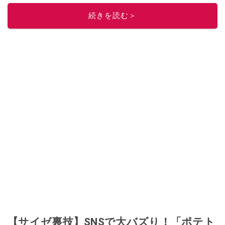
ニュースでフォロー
してください！
続きを読む＞
このイチオシストの他の記事を読む
【サイゼ裏技】SNSで大バズり！「ポテト