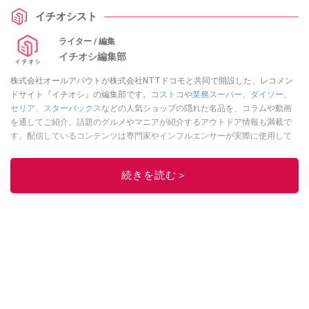
イチオシスト
ライター / 編集
イチオシ編集部
株式会社オールアバウトが株式会社NTTドコモと共同で開設した、レコメン
ドサイト『イチオシ』の編集部です。
コストコ
や
業務スーパー
、
ダイソー
、
セリア
、
スターバックス
などの人気ショップの隠れた名品を、コラムや動画
を通してご紹介。話題のグルメやマニアが紹介するアウトドア情報も満載で
す。配信しているコンテンツは専門家やインフルエンサーが実際に使用して
レビューしています。毎日トレンド情報をお届けしているので、ぜひ
Google
ニュースでフォロー
してください！
続きを読む＞
このイチオシストの他の記事を読む