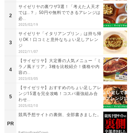
サイゼリヤの裏ワザ3選！「考えた人天才
では…？」50円や無料でできるアレンジは
2
必...
2025/02/19
サイゼリヤ「イタリアンプリン」は持ち帰
りOK！口コミと意外なちょい足しアレン
3
ジ
2022/11/07
【サイゼリヤ】大定番の人気メニュー「ミ
ラノ風ドリア」3種を比較紹介！価格や内
4
容の...
2023/03/05
【サイゼリヤ】おすすめのちょい足しアレ
ンジ15選を完全攻略！コスパ最強組み合
5
わせ...
2025/02/10
競馬予想サイトの裏側、全部書きました。
PR
BettingBreakDown