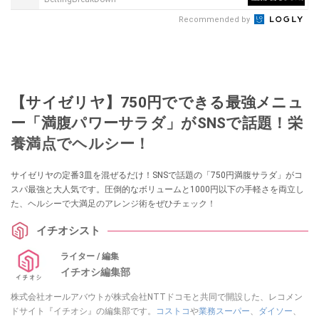
Recommended by
【サイゼリヤ】750円でできる最強メニュ
ー「満腹パワーサラダ」がSNSで話題！栄
養満点でヘルシー！
サイゼリヤの定番3皿を混ぜるだけ！SNSで話題の「750円満腹サラダ」がコ
スパ最強と大人気です。圧倒的なボリュームと1000円以下の手軽さを両立し
た、ヘルシーで大満足のアレンジ術をぜひチェック！
イチオシスト
ライター / 編集
イチオシ編集部
株式会社オールアバウトが株式会社NTTドコモと共同で開設した、レコメン
ドサイト『イチオシ』の編集部です。
コストコ
や
業務スーパー
、
ダイソー
、