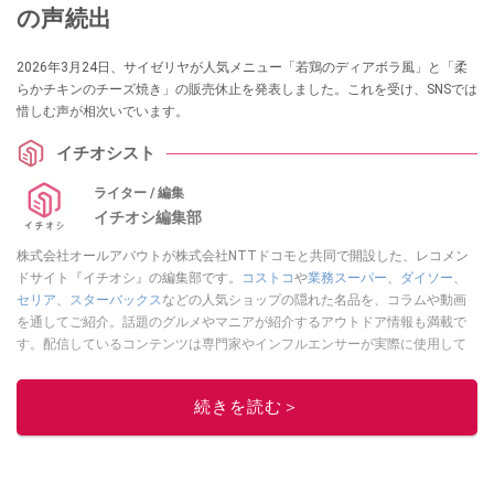
の声続出
2026年3月24日、サイゼリヤが人気メニュー「若鶏のディアボラ風」と「柔
らかチキンのチーズ焼き」の販売休止を発表しました。これを受け、SNSでは
惜しむ声が相次いでいます。
イチオシスト
ライター / 編集
イチオシ編集部
株式会社オールアバウトが株式会社NTTドコモと共同で開設した、レコメン
ドサイト『イチオシ』の編集部です。
コストコ
や
業務スーパー
、
ダイソー
、
セリア
、
スターバックス
などの人気ショップの隠れた名品を、コラムや動画
を通してご紹介。話題のグルメやマニアが紹介するアウトドア情報も満載で
す。配信しているコンテンツは専門家やインフルエンサーが実際に使用して
レビューしています。毎日トレンド情報をお届けしているので、ぜひ
Google
ニュースでフォロー
してください！
続きを読む＞
このイチオシストの他の記事を読む