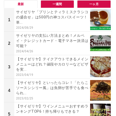
最新
一週間
一ヶ月
サイゼリヤ「プリンとティラミスクラシコ
の盛合せ」は500円の神コスパスイーツ！
1
単...
2024/08/29
サイゼリヤの支払い方法まとめ！メルペ
イ・クレジットカード・電子マネー決済は
2
可能？
2024/04/26
【サイゼリヤ】テイクアウトできるメイン
メニューはどれ？値段やカロリーなどピザ
3
を実...
2023/04/19
【サイゼリヤ】といったらコレ！「たらこ
ソースシシリー風」は魚卵が苦手でも食べ
4
られ...
2023/02/25
【サイゼリヤ】ワインメニューおすすめラ
ンキングTOP6！持ち帰りもできる？
5