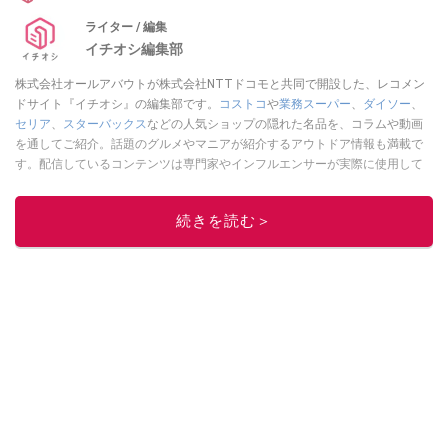
ライター / 編集
イチオシ編集部
株式会社オールアバウトが株式会社NTTドコモと共同で開設した、レコメン
ドサイト『イチオシ』の編集部です。
コストコ
や
業務スーパー
、
ダイソー
、
セリア
、
スターバックス
などの人気ショップの隠れた名品を、コラムや動画
を通してご紹介。話題のグルメやマニアが紹介するアウトドア情報も満載で
す。配信しているコンテンツは専門家やインフルエンサーが実際に使用して
レビューしています。毎日トレンド情報をお届けしているので、ぜひ
Google
ニュースでフォロー
してください！
続きを読む＞
このイチオシストの他の記事を読む