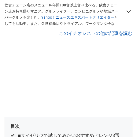
飲食チェーン店のメニューを年間100食以上食べ比べる、飲食チェー
ン店お持ち帰りマニア。グルメライター。コンビニグルメや地域スー
パーグルメも楽しむ。
Yahoo！ニュースエキスパートクリエイター
と
しても活動中。また、久世福商店やトライアル、ワークマン女子など
話題のショップにも足を運ぶ。晋遊舎「LDK」や
「360LiFE」
、
このイチオシストの他の記事を読む
KADOKAWA
「レタスクラブ」
、集英社「週刊プレイボーイ」、宝島
社「おいしい！ シャトレーゼBOOK」などでグルメライター、食の専
門家として出演実績あり。
目次
■サイゼリヤで試してみたいおすすめアレンジ3選