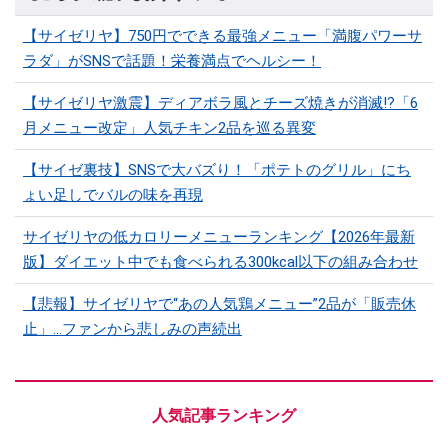
【サイゼリヤ】750円でできる最強メニュー「満腹パワーサ
ラダ」がSNSで話題！栄養満点でヘルシー！
【サイゼリヤ激震】ディアボラ風とチーズ焼きが消滅!?「6
月メニュー改定」人気チキン2品を巡る異変
【サイゼ裏技】SNSで大バズり！「ポテトのグリル」にち
ょい足しでバルの味を再現
サイゼリヤの低カロリーメニューランキング【2026年最新
版】ダイエット中でも食べられる300kcal以下の組み合わせ
【悲報】サイゼリヤで“あの人気鶏メニュー”2品が「販売休
止」…ファンから悲しみの声続出