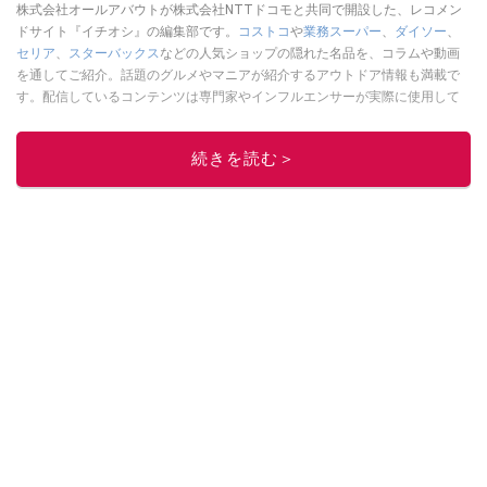
株式会社オールアバウトが株式会社NTTドコモと共同で開設した、レコメン
ドサイト『イチオシ』の編集部です。
コストコ
や
業務スーパー
、
ダイソー
、
セリア
、
スターバックス
などの人気ショップの隠れた名品を、コラムや動画
を通してご紹介。話題のグルメやマニアが紹介するアウトドア情報も満載で
す。配信しているコンテンツは専門家やインフルエンサーが実際に使用して
レビューしています。毎日トレンド情報をお届けしているので、ぜひ
Google
ニュースでフォロー
してください！
続きを読む＞
このイチオシストの他の記事を読む