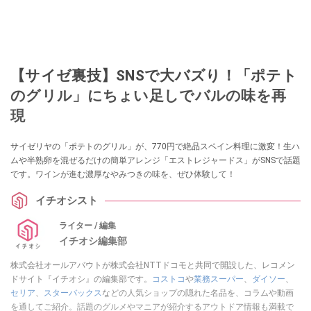
【サイゼ裏技】SNSで大バズり！「ポテト
のグリル」にちょい足しでバルの味を再
現
サイゼリヤの「ポテトのグリル」が、770円で絶品スペイン料理に激変！生ハ
ムや半熟卵を混ぜるだけの簡単アレンジ「エストレジャードス」がSNSで話題
です。ワインが進む濃厚なやみつきの味を、ぜひ体験して！
イチオシスト
ライター / 編集
イチオシ編集部
株式会社オールアバウトが株式会社NTTドコモと共同で開設した、レコメン
ドサイト『イチオシ』の編集部です。
コストコ
や
業務スーパー
、
ダイソー
、
セリア
、
スターバックス
などの人気ショップの隠れた名品を、コラムや動画
を通してご紹介。話題のグルメやマニアが紹介するアウトドア情報も満載で