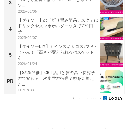
3
ン...
2025/06/06
【ダイソー】の「折り畳み簡易デスク」は
ドリンクやスマホホルダーつきで770円！
4
子...
2025/06/07
【ダイソーDIY】カインズよりコスパいい
じゃん！「高さが変えられるバスケット」
5
を...
2026/01/24
【8/25開催】CBT活用と質の高い探究学
習で変わる！次期学習指導要領を見据え
PR
た...
COMPASS
Recommended by