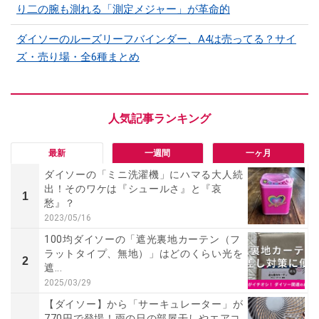
り二の腕も測れる「測定メジャー」が革命的
ダイソーのルーズリーフバインダー、A4は売ってる？サイ
ズ・売り場・全6種まとめ
最新
一週間
一ヶ月
ダイソーの「ミニ洗濯機」にハマる大人続
出！そのワケは『シュールさ』と『哀
1
愁』？
2023/05/16
100均ダイソーの「遮光裏地カーテン（フ
ラットタイプ、無地）」はどのくらい光を
2
遮...
2025/03/29
【ダイソー】から「サーキュレーター」が
770円で登場！雨の日の部屋干しやエアコ