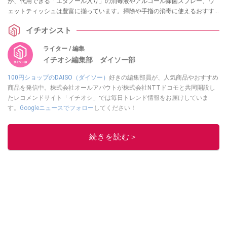
が、代用できる「エタノール入り」の消毒液やアルコール除菌スプレー、ウ
ェットティッシュは豊富に揃っています。掃除や手指の消毒に使えるおすす
めグッズ13選を実際の売り場情報とともに紹介します。
イチオシスト
ライター / 編集
イチオシ編集部 ダイソー部
100円ショップのDAISO（ダイソー）
好きの編集部員が、人気商品やおすすめ
商品を発信中。株式会社オールアバウトが株式会社NTTドコモと共同開設し
たレコメンドサイト「イチオシ」では毎日トレンド情報をお届けしていま
す。
Googleニュースでフォロー
してください！
このイチオシストの他の記事を読む
続きを読む＞