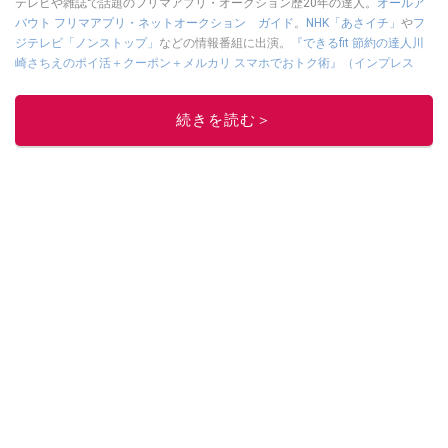
テレビや雑誌で話題のフリマアプリ・オークション歴20年の達人。
オールア
バウト フリマアプリ・ネットオークション ガイド
。
NHK「あさイチ」
や
フ
ジテレビ「ノンストップ」
などの情報番組に出演。
『できるfit 節約の達人川
崎さちえのポイ活＋クーポン＋メルカリ スマホでおトク術』（インプレス
刊）
、
『「ゆる副業」のはじめかた メルカリ スマホ1つでスキマ時間に効率
的に稼ぐ！』（翔泳社刊）
ほか著書多数。ブログは
「川崎さちえのごちゃま
続きを読む＞
ぜ日記」
。
■経歴：2003年、夫が子育てをするために、突然会社を辞める。翌月からの
給料が０円になり、家にいながら、しかも空いた時間でできるオークション
に目をつける。しかし、取引の仕方がわからずに、まずは落札者として参
加。その後、出品者側にまわり、家の中の物を出品しまくる。出品する物が
ほぼなくなってからは、仕入れを経験。ネットオークションを生活の一部に
取り入れるべく、「ネットオークションやフリマアプリは生活のインフラに
なる」という考えを持つ。また消費税増税の社会においては、ネットオーク
ションやフリマアプリが家計の救世主になりえると考え、業者とは違う視点
でユーザーとして参加中。
このイチオシストの他の記事を読む