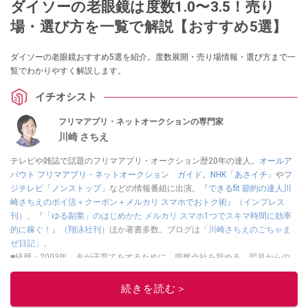
ダイソーの老眼鏡は度数1.0〜3.5！売り
場・選び方を一覧で解説【おすすめ5選】
ダイソーの老眼鏡おすすめ5選を紹介。度数展開・売り場情報・選び方まで一
覧でわかりやすく解説します。
イチオシスト
フリマアプリ・ネットオークションの専門家
川崎 さちえ
テレビや雑誌で話題のフリマアプリ・オークション歴20年の達人。
オールア
バウト フリマアプリ・ネットオークション ガイド
。
NHK「あさイチ」
や
フ
ジテレビ「ノンストップ」
などの情報番組に出演。
『できるfit 節約の達人川
崎さちえのポイ活＋クーポン＋メルカリ スマホでおトク術』（インプレス
刊）
、
『「ゆる副業」のはじめかた メルカリ スマホ1つでスキマ時間に効率
的に稼ぐ！』（翔泳社刊）
ほか著書多数。ブログは
「川崎さちえのごちゃま
ぜ日記」
。
■経歴：2003年、夫が子育てをするために、突然会社を辞める。翌月からの
給料が０円になり、家にいながら、しかも空いた時間でできるオークション
に目をつける。しかし、取引の仕方がわからずに、まずは落札者として参
続きを読む＞
加。その後、出品者側にまわり、家の中の物を出品しまくる。出品する物が