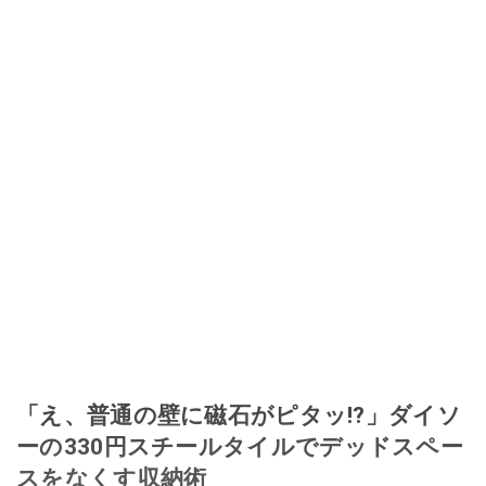
ほぼなくなってからは、仕入れを経験。ネットオークションを生活の一部に
取り入れるべく、「ネットオークションやフリマアプリは生活のインフラに
なる」という考えを持つ。また消費税増税の社会においては、ネットオーク
ションやフリマアプリが家計の救世主になりえると考え、業者とは違う視点
でユーザーとして参加中。
このイチオシストの他の記事を読む
「え、普通の壁に磁石がピタッ!?」ダイソ
ーの330円スチールタイルでデッドスペー
スをなくす収納術