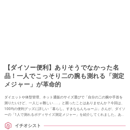
【ダイソー便利】ありそうでなかった名
品！一人でこっそり二の腕も測れる「測定
メジャー」が革命的
ダイエットや体型管理、ネット通販のサイズ選びで「自分の二の腕や手首を
測りたいけど、一人じゃ難しい……」と困ったことはありませんか？今回は、
100均の便利グッズに詳しい「暮らし。すきなもんちゅーぶ」さんが、ダイソ
ーの「1人で測れるボディサイズ測定メジャー」を紹介してくれました。あり
そうでなかった110円のアイデア名品は、採寸のイライラを解消してくれる一
イチオシスト
家に一台レベルの重宝アイテムです！