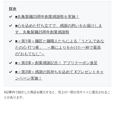
目次
■丸亀製麺25周年創業感謝祭を実施！
■心を込めた打ち立てで、感謝の想いをお届けしま
す。丸亀製麺25周年創業感謝祭
■＜第1弾＞麺匠と麺職人たちによる「うどんであな
たの心 打つ夜」 ～腕によりをかけた一杯で最高
の“おもてなし”～
■＜第2弾＞創業感謝記念！ アプリクーポン進呈
■＜第3弾＞感謝の気持ちを込めて Xプレゼントキャ
ンペーン実施！
※記事内で紹介した商品を購入すると、売上の一部が当サイトに還元されるこ
とがあります。