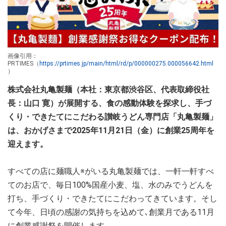
画像引用：
PRTIMES（
https://prtimes.jp/main/html/rd/p/000000275.000056642.html
）
株式会社丸亀製麺（本社：東京都渋谷区、代表取締役社
長：山口 寛）が展開する、食の感動体験を探求し、手づ
くり・できたてにこだわる讃岐うどん専門店「丸亀製麺」
は、おかげさまで2025年11月21日（金）に創業25周年を
迎えます。
すべての店に麺職人※がいる丸亀製麺では、一軒一軒すべ
てのお店で、毎日100%国産小麦、塩、水のみでうどんを
打ち、手づくり・できたてにこだわってきています。そし
て今年、日頃の感謝の気持ちを込めて､創業月である11月
に創業感謝祭を開催します。