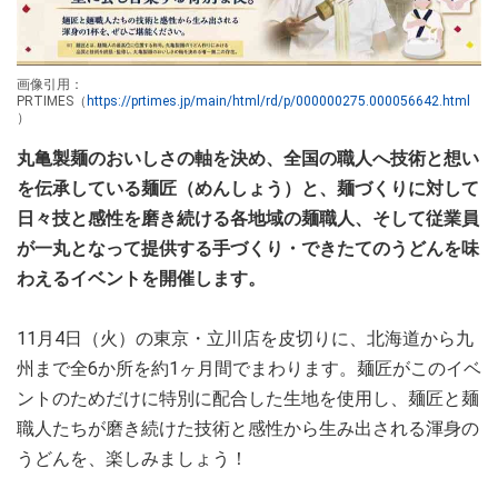
画像引用：
PRTIMES（
https://prtimes.jp/main/html/rd/p/000000275.000056642.html
）
丸亀製麺のおいしさの軸を決め、全国の職人へ技術と想い
を伝承している麺匠（めんしょう）と、麺づくりに対して
日々技と感性を磨き続ける各地域の麺職人、そして従業員
が一丸となって提供する手づくり・できたてのうどんを味
わえるイベントを開催します。
11月4日（火）の東京・立川店を皮切りに、北海道から九
州まで全6か所を約1ヶ月間でまわります。麺匠がこのイベ
ントのためだけに特別に配合した生地を使用し、麺匠と麺
職人たちが磨き続けた技術と感性から生み出される渾身の
うどんを、楽しみましょう！