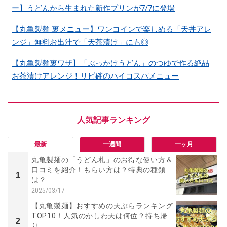
ー】うどんから生まれた新作プリンが7/7に登場
【丸亀製麺 裏メニュー】ワンコインで楽しめる「天丼アレ
ンジ」無料お出汁で「天茶漬け」にも◎
【丸亀製麺裏ワザ】「ぶっかけうどん」のつゆで作る絶品
お茶漬けアレンジ！リピ確のハイコスパメニュー
最新
一週間
一ヶ月
丸亀製麺の「うどん札」のお得な使い方＆
口コミを紹介！もらい方は？特典の種類
1
は？
2025/03/17
【丸亀製麺】おすすめの天ぷらランキング
TOP10！人気のかしわ天は何位？持ち帰
2
り...