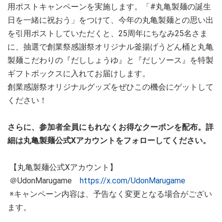
用ポストキャンペーンを実施します。「#丸亀製麺の誕生
日を一緒に祝おう」をつけて、今年の丸亀製麺との思い出
を引用ポストしていただくと、25周年にちなみ​25名さま
に、抽選で創業祭感謝祭オリジナル釜揚げうどん桶と丸亀
製麺こだわりの『だししょうゆ』と『だしソース』を特製
ギフトボックスに入れてお届けします。
創業感謝祭オリジナルグッズをぜひこの機会にゲットして
ください！
さらに、参加者全員にもれなくお得なクーポンを配布。詳
細は丸亀製麺公式Xアカウントをフォローしてください。​
【丸亀製麺公式Xアカウント】
＠UdonMarugame
https://x.com/UdonMarugame
※キャンペーン内容は、予告なく変更となる場合がござい
ます。