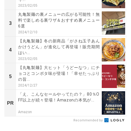
2023/02/05
丸亀製麺の裏メニューの広がる可能性！無
料で楽しめる裏ワザ＆おすすめ裏メニュー
3
6選
2024/12/10
【丸亀製麺】冬の新商品「がさね玉子あん
かけうどん」が進化して再登場！販売期間
4
はい...
2023/02/05
【丸亀製麺】大ヒット「うどーなつ」にチ
ョコとコンポタ味が登場！「幸せたっぷり
5
の旨...
2024/12/27
「え、こんなセールやってたの？」80％O
FF以上が続々登場！Amazonの本気が...
PR
Amazon
Recommended by