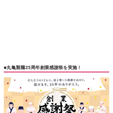
■丸亀製麺25周年創業感謝祭を実施！