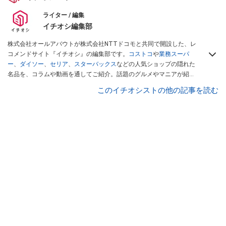
ライター / 編集
イチオシ編集部
株式会社オールアバウトが株式会社NTTドコモと共同で開設した、レ
コメンドサイト『イチオシ』の編集部です。
コストコ
や
業務スーパ
ー
、
ダイソー
、
セリア
、
スターバックス
などの人気ショップの隠れた
名品を、コラムや動画を通してご紹介。話題のグルメやマニアが紹介
するアウトドア情報も満載です。配信しているコンテンツは専門家や
このイチオシストの他の記事を読む
インフルエンサーが実際に使用してレビューしています。毎日トレン
ド情報をお届けしているので、ぜひ
Googleニュースでフォロー
してく
ださい！