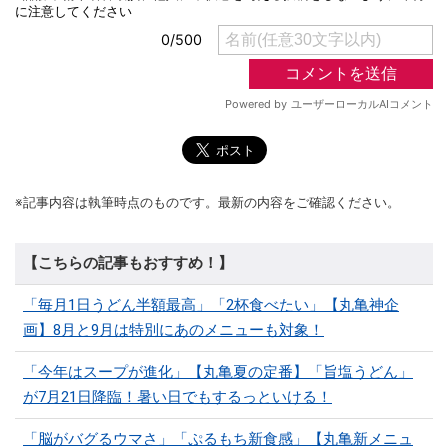
※記事内容は執筆時点のものです。最新の内容をご確認ください。
【こちらの記事もおすすめ！】
「毎月1日うどん半額最高」「2杯食べたい」【丸亀神企
画】8月と9月は特別にあのメニューも対象！
「今年はスープが進化」【丸亀夏の定番】「旨塩うどん」
が7月21日降臨！暑い日でもするっといける！
「脳がバグるウマさ」「ぷるもち新食感」【丸亀新メニュ