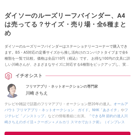
ダイソーのルーズリーフバインダー、A4
は売ってる？サイズ・売り場・全6種まと
め
ダイソーのルーズリーフバインダーはステーショナリーコーナーで購入でき
ます。B5・A5対応の定番サイズから推し活向けのコンパクトタイプまで全6
種類を一覧で比較。価格は全品110円（税込）です。 お得な100均の文具に詳
しい川崎さんが、さまざまなサイズに対応する6種類をピックアップし、実際
の使い勝手を紹介します。
イチオシスト
フリマアプリ・ネットオークションの専門家
川崎 さちえ
テレビや雑誌で話題のフリマアプリ・オークション歴20年の達人。
オールア
バウト フリマアプリ・ネットオークション ガイド
。
NHK「あさイチ」
や
フ
ジテレビ「ノンストップ」
などの情報番組に出演。
『できるfit 節約の達人川
崎さちえのポイ活＋クーポン＋メルカリ スマホでおトク術』（インプレス
刊）
、
『「ゆる副業」のはじめかた メルカリ スマホ1つでスキマ時間に効率
的に稼ぐ！』（翔泳社刊）
ほか著書多数。ブログは
「川崎さちえのごちゃま