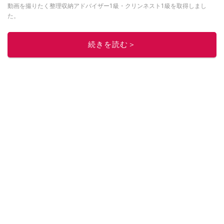
動画を撮りたく整理収納アドバイザー1級・クリンネスト1級を取得しまし
た。
このイチオシストの他の記事を読む
続きを読む＞