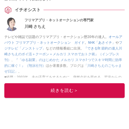
イチオシスト
フリマアプリ・ネットオークションの専門家
川崎 さちえ
テレビや雑誌で話題のフリマアプリ・オークション歴20年の達人。
オールア
バウト フリマアプリ・ネットオークション ガイド
。
NHK「あさイチ」
や
フ
ジテレビ「ノンストップ」
などの情報番組に出演。
『できるfit 節約の達人川
崎さちえのポイ活＋クーポン＋メルカリ スマホでおトク術』（インプレス
刊）
、
『「ゆる副業」のはじめかた メルカリ スマホ1つでスキマ時間に効率
的に稼ぐ！』（翔泳社刊）
ほか著書多数。ブログは
「川崎さちえのごちゃま
ぜ日記」
。
■経歴：2003年、夫が子育てをするために、突然会社を辞める。翌月からの
給料が０円になり、家にいながら、しかも空いた時間でできるオークション
に目をつける。しかし、取引の仕方がわからずに、まずは落札者として参
続きを読む＞
加。その後、出品者側にまわり、家の中の物を出品しまくる。出品する物が
ほぼなくなってからは、仕入れを経験。ネットオークションを生活の一部に
取り入れるべく、「ネットオークションやフリマアプリは生活のインフラに
なる」という考えを持つ。また消費税増税の社会においては、ネットオーク
ションやフリマアプリが家計の救世主になりえると考え、業者とは違う視点
でユーザーとして参加中。