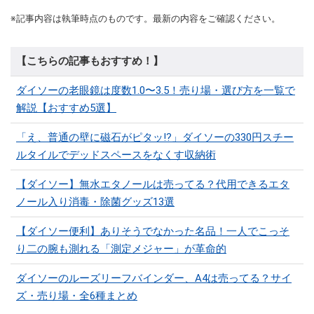
※記事内容は執筆時点のものです。最新の内容をご確認ください。
【こちらの記事もおすすめ！】
ダイソーの老眼鏡は度数1.0〜3.5！売り場・選び方を一覧で
解説【おすすめ5選】
「え、普通の壁に磁石がピタッ!?」ダイソーの330円スチー
ルタイルでデッドスペースをなくす収納術
【ダイソー】無水エタノールは売ってる？代用できるエタ
ノール入り消毒・除菌グッズ13選
【ダイソー便利】ありそうでなかった名品！一人でこっそ
り二の腕も測れる「測定メジャー」が革命的
ダイソーのルーズリーフバインダー、A4は売ってる？サイ
ズ・売り場・全6種まとめ