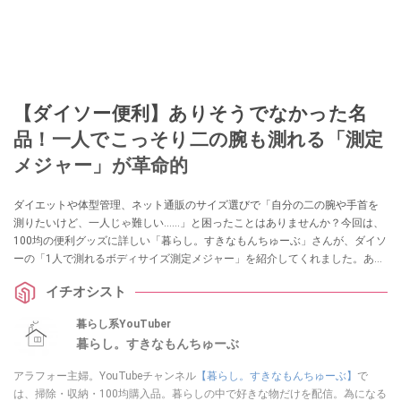
【ダイソー便利】ありそうでなかった名
品！一人でこっそり二の腕も測れる「測定
メジャー」が革命的
ダイエットや体型管理、ネット通販のサイズ選びで「自分の二の腕や手首を
測りたいけど、一人じゃ難しい……」と困ったことはありませんか？今回は、
100均の便利グッズに詳しい「暮らし。すきなもんちゅーぶ」さんが、ダイソ
ーの「1人で測れるボディサイズ測定メジャー」を紹介してくれました。あり
そうでなかった110円のアイデア名品は、採寸のイライラを解消してくれる一
イチオシスト
家に一台レベルの重宝アイテムです！
暮らし系YouTuber
暮らし。すきなもんちゅーぶ
アラフォー主婦。YouTubeチャンネル
【暮らし。すきなもんちゅーぶ】
で
は、掃除・収納・100均購入品。暮らしの中で好きな物だけを配信。為になる