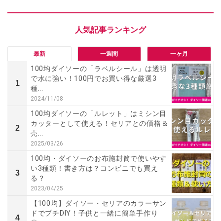
最新
一週間
一ヶ月
100均ダイソーの「ラベルシール」は透明
で水に強い！100円でお買い得な厳選3
1
種...
2024/11/08
100均ダイソーの「ルレット」はミシン目
カッターとして使える！セリアとの価格＆
2
売...
2025/03/26
100均・ダイソーのお布施封筒で使いやす
い3種類！書き方は？コンビニでも買え
3
る？
2023/04/25
【100均】ダイソー・セリアのカラーサン
ドでプチDIY！子供と一緒に簡単手作り
4