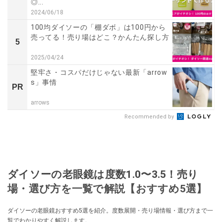
◎...
2024/06/18
100均ダイソーの「棚ダボ」は100円から
売ってる！売り場はどこ？かんたん探し方
5
2025/04/24
堅牢さ・コスパだけじゃない最新「arrow
s」事情
PR
arrows
Recommended by
ダイソーの老眼鏡は度数1.0〜3.5！売り
場・選び方を一覧で解説【おすすめ5選】
ダイソーの老眼鏡おすすめ5選を紹介。度数展開・売り場情報・選び方まで一
覧でわかりやすく解説します。