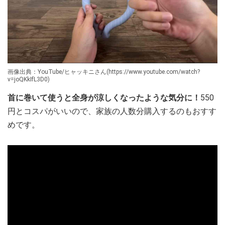
画像出典：YouTube/ヒャッキニさん(https://www.youtube.com/watch?
v=joQKkIfL3D0)
首に巻いて使うと全身が涼しくなったような気分に！
550
円とコスパがいいので、家族の人数分購入するのもおすす
めです。