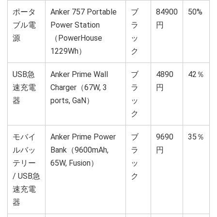
ポータ
Anker 757 Portable
ブ
84900
50%
ブル電
Power Station
ラ
円
源
（PowerHouse
ッ
1229Wh）
ク
USB急
Anker Prime Wall
ブ
4890
42％
速充電
Charger（67W, 3
ラ
円
器
ports, GaN）
ッ
ク
モバイ
Anker Prime Power
ブ
9690
35％
ルバッ
Bank（9600mAh,
ラ
円
テリー
65W, Fusion）
ッ
/ USB急
ク
速充電
器