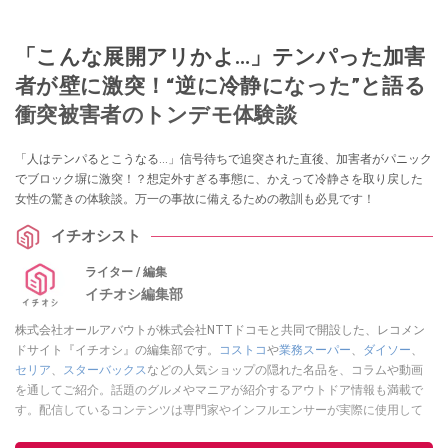
「こんな展開アリかよ…」テンパった加害
者が壁に激突！“逆に冷静になった”と語る
衝突被害者のトンデモ体験談
「人はテンパるとこうなる…」信号待ちで追突された直後、加害者がパニック
でブロック塀に激突！？想定外すぎる事態に、かえって冷静さを取り戻した
女性の驚きの体験談。万一の事故に備えるための教訓も必見です！
イチオシスト
ライター / 編集
イチオシ編集部
株式会社オールアバウトが株式会社NTTドコモと共同で開設した、レコメン
ドサイト『イチオシ』の編集部です。
コストコ
や
業務スーパー
、
ダイソー
、
セリア
、
スターバックス
などの人気ショップの隠れた名品を、コラムや動画
を通してご紹介。話題のグルメやマニアが紹介するアウトドア情報も満載で
す。配信しているコンテンツは専門家やインフルエンサーが実際に使用して
レビューしています。毎日トレンド情報をお届けしているので、ぜひ
Google