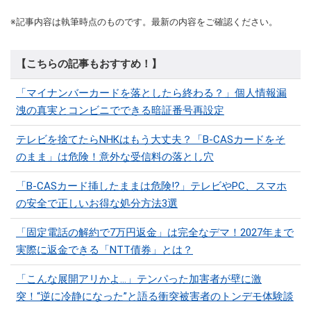
※記事内容は執筆時点のものです。最新の内容をご確認ください。
【こちらの記事もおすすめ！】
「マイナンバーカードを落としたら終わる？」個人情報漏
洩の真実とコンビニでできる暗証番号再設定
テレビを捨てたらNHKはもう大丈夫？「B-CASカードをそ
のまま」は危険！意外な受信料の落とし穴
「B-CASカード挿したままは危険!?」テレビやPC、スマホ
の安全で正しいお得な処分方法3選
「固定電話の解約で7万円返金」は完全なデマ！2027年まで
実際に返金できる「NTT債券」とは？
「こんな展開アリかよ…」テンパった加害者が壁に激
突！“逆に冷静になった”と語る衝突被害者のトンデモ体験談