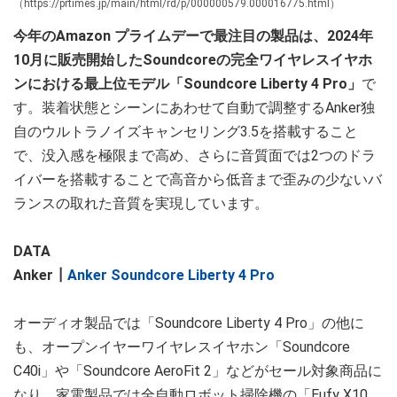
（https://prtimes.jp/main/html/rd/p/000000579.000016775.html）
今年のAmazon プライムデーで最注目の製品は、2024年
10月に販売開始したSoundcoreの完全ワイヤレスイヤホ
ンにおける最上位モデル「Soundcore Liberty 4 Pro」
で
す。装着状態とシーンにあわせて自動で調整するAnker独
自のウルトラノイズキャンセリング3.5を搭載すること
で、没入感を極限まで高め、さらに音質面では2つのドラ
イバーを搭載することで高音から低音まで歪みの少ないバ
ランスの取れた音質を実現しています。
DATA
Anker┃
Anker Soundcore Liberty 4 Pro
オーディオ製品では「Soundcore Liberty 4 Pro」の他に
も、オープンイヤーワイヤレスイヤホン「Soundcore
C40i」や「Soundcore AeroFit 2」などがセール対象商品に
なり、家電製品では全自動ロボット掃除機の「Eufy X10