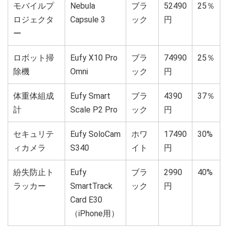
モバイルプ
Nebula
ブラ
52490
25％
ロジェクタ
Capsule 3
ック
円
ー
ロボット掃
Eufy X10 Pro
ブラ
74990
25％
除機
Omni
ック
円
体重体組成
Eufy Smart
ブラ
4390
37％
計
Scale P2 Pro
ック
円
セキュリテ
Eufy SoloCam
ホワ
17490
30%
ィカメラ
S340
イト
円
紛失防止ト
Eufy
ブラ
2990
40%
ラッカー
SmartTrack
ック
円
Card E30
（iPhone用）