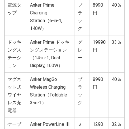
電源タ
Anker Prime
ブ
8990
40％
ップ
Charging
ラ
円
Station（6-in-1,
ッ
140W）
ク
ドッキ
Anker Prime ドッキ
グ
19990
33％
ングス
ングステーション
レ
円
テーシ
（14-in-1, Dual
ー
ョン
Display, 160W）
マグネ
Anker MagGo
ブ
8990
40％
ット式
Wireless Charging
ラ
円
ワイヤ
Station（Foldable
ッ
レス充
3-in-1）
ク
電器
ケーブ
Anker PowerLine III
ミ
1290
32％