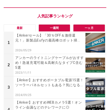
最新
一週間
一ヶ月
【Ankerセール】「30％OFF＆激得還
元！」新製品Eufyの最高峰ロボット掃...
1
2026/05/29
アンカーのライトニングケーブルがおすす
め！急速充電可能＆高耐久なタイプC含む
2
5選
2023/11/11
【Anker】おすすめポータブル電源15選！
ソーラーパネルセットもある？気になる...
3
2024/09/25
【Anker】おすすめWEBカメラ5選！オン
ライン会議などのテレワークに◎
4