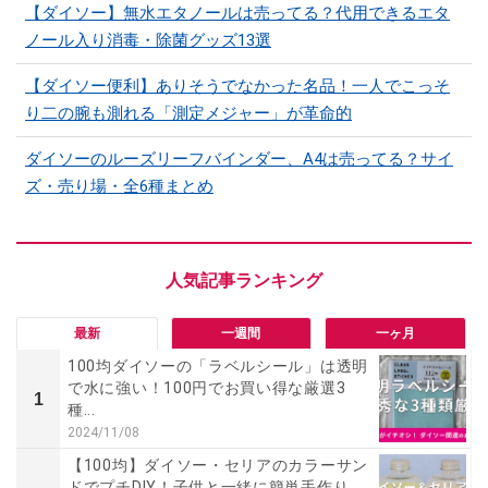
【ダイソー】無水エタノールは売ってる？代用できるエタ
ノール入り消毒・除菌グッズ13選
【ダイソー便利】ありそうでなかった名品！一人でこっそ
り二の腕も測れる「測定メジャー」が革命的
ダイソーのルーズリーフバインダー、A4は売ってる？サイ
ズ・売り場・全6種まとめ
最新
一週間
一ヶ月
100均ダイソーの「ラベルシール」は透明
で水に強い！100円でお買い得な厳選3
1
種...
2024/11/08
【100均】ダイソー・セリアのカラーサン
ドでプチDIY！子供と一緒に簡単手作り