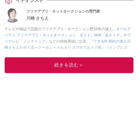
イチオシスト
フリマアプリ・ネットオークションの専門家
川崎 さちえ
テレビや雑誌で話題のフリマアプリ・オークション歴20年の達人。
オールア
バウト フリマアプリ・ネットオークション ガイド
。
NHK「あさイチ」
や
フ
ジテレビ「ノンストップ」
などの情報番組に出演。
『できるfit 節約の達人川
崎さちえのポイ活＋クーポン＋メルカリ スマホでおトク術』（インプレス
刊）
、
『「ゆる副業」のはじめかた メルカリ スマホ1つでスキマ時間に効率
的に稼ぐ！』（翔泳社刊）
ほか著書多数。ブログは
「川崎さちえのごちゃま
続きを読む＞
ぜ日記」
。
■経歴：2003年、夫が子育てをするために、突然会社を辞める。翌月からの
給料が０円になり、家にいながら、しかも空いた時間でできるオークション
に目をつける。しかし、取引の仕方がわからずに、まずは落札者として参
加。その後、出品者側にまわり、家の中の物を出品しまくる。出品する物が
ほぼなくなってからは、仕入れを経験。ネットオークションを生活の一部に
取り入れるべく、「ネットオークションやフリマアプリは生活のインフラに
なる」という考えを持つ。また消費税増税の社会においては、ネットオーク
ションやフリマアプリが家計の救世主になりえると考え、業者とは違う視点
でユーザーとして参加中。
このイチオシストの他の記事を読む