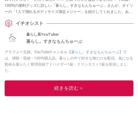
100均の便利グッズに詳しい「暮らし。すきなもんちゅーぶ」さんが、ダイソ
ーの「1人で測れるボディサイズ測定メジャー」を紹介してくれました。あり
そうでなかった110円のアイデア名品は、採寸のイライラを解消してくれる一
イチオシスト
家に一台レベルの重宝アイテムです！
暮らし系YouTuber
暮らし。すきなもんちゅーぶ
アラフォー主婦。YouTubeチャンネル
【暮らし。すきなもんちゅーぶ】
で
は、掃除・収納・100均購入品。暮らしの中で好きな物だけを配信。為になる
動画を撮りたく整理収納アドバイザー1級・クリンネスト1級を取得しまし
た。
このイチオシストの他の記事を読む
続きを読む＞