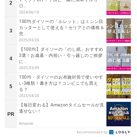
2
◎...
2024/06/18
100均ダイソーの「ルレット」はミシン目
カッターとして使える！セリアとの価格＆
3
売...
2025/03/26
【100均】ダイソーの「のし紙」おすすめ
3選！お歳暮・内祝い・引っ越しのご挨拶
4
に...
2025/03/09
100均・ダイソーのお布施封筒で使いやす
い3種類！書き方は？コンビニでも買え
5
る？
2023/04/25
【毎日変わる】Amazonタイムセールが見
逃せない！
PR
Amazon
Recommended by