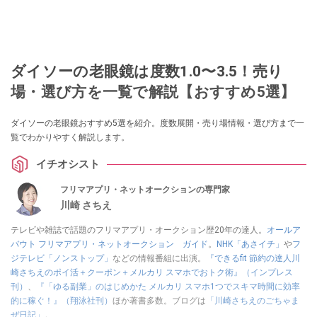
ダイソーの老眼鏡は度数1.0〜3.5！売り
場・選び方を一覧で解説【おすすめ5選】
ダイソーの老眼鏡おすすめ5選を紹介。度数展開・売り場情報・選び方まで一
覧でわかりやすく解説します。
イチオシスト
フリマアプリ・ネットオークションの専門家
川崎 さちえ
テレビや雑誌で話題のフリマアプリ・オークション歴20年の達人。
オールア
バウト フリマアプリ・ネットオークション ガイド
。
NHK「あさイチ」
や
フ
ジテレビ「ノンストップ」
などの情報番組に出演。
『できるfit 節約の達人川
崎さちえのポイ活＋クーポン＋メルカリ スマホでおトク術』（インプレス
刊）
、
『「ゆる副業」のはじめかた メルカリ スマホ1つでスキマ時間に効率
的に稼ぐ！』（翔泳社刊）
ほか著書多数。ブログは
「川崎さちえのごちゃま
ぜ日記」
。