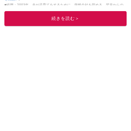
■経歴：2003年、夫が子育てをするために、突然会社を辞める。翌月からの
給料が０円になり、家にいながら、しかも空いた時間でできるオークション
に目をつける。しかし、取引の仕方がわからずに、まずは落札者として参
続きを読む＞
加。その後、出品者側にまわり、家の中の物を出品しまくる。出品する物が
ほぼなくなってからは、仕入れを経験。ネットオークションを生活の一部に
取り入れるべく、「ネットオークションやフリマアプリは生活のインフラに
なる」という考えを持つ。また消費税増税の社会においては、ネットオーク
ションやフリマアプリが家計の救世主になりえると考え、業者とは違う視点
でユーザーとして参加中。
このイチオシストの他の記事を読む