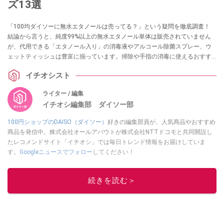
ズ13選
「100均ダイソーに無水エタノールは売ってる？」という疑問を徹底調査！
結論から言うと、純度99%以上の無水エタノール単体は販売されていません
が、代用できる「エタノール入り」の消毒液やアルコール除菌スプレー、ウ
ェットティッシュは豊富に揃っています。掃除や手指の消毒に使えるおすす
めグッズ13選を実際の売り場情報とともに紹介します。
イチオシスト
ライター / 編集
イチオシ編集部 ダイソー部
100円ショップのDAISO（ダイソー）
好きの編集部員が、人気商品やおすすめ
商品を発信中。株式会社オールアバウトが株式会社NTTドコモと共同開設し
たレコメンドサイト「イチオシ」では毎日トレンド情報をお届けしていま
す。
Googleニュースでフォロー
してください！
このイチオシストの他の記事を読む
続きを読む＞