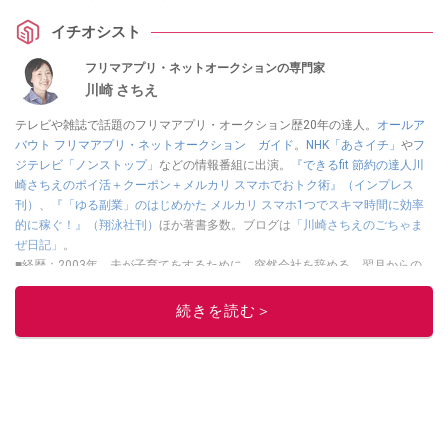
イチオシスト
フリマアプリ・ネットオークションの専門家
川崎 さちえ
テレビや雑誌で話題のフリマアプリ・オークション歴20年の達人。
オールア
バウト フリマアプリ・ネットオークション ガイド
。
NHK「あさイチ」
や
フ
ジテレビ「ノンストップ」
などの情報番組に出演。
『できるfit 節約の達人川
崎さちえのポイ活＋クーポン＋メルカリ スマホでおトク術』（インプレス
刊）
、
『「ゆる副業」のはじめかた メルカリ スマホ1つでスキマ時間に効率
的に稼ぐ！』（翔泳社刊）
ほか著書多数。ブログは
「川崎さちえのごちゃま
ぜ日記」
。
■経歴：2003年、夫が子育てをするために、突然会社を辞める。翌月からの
給料が０円になり、家にいながら、しかも空いた時間でできるオークション
に目をつける。しかし、取引の仕方がわからずに、まずは落札者として参
続きを読む＞
加。その後、出品者側にまわり、家の中の物を出品しまくる。出品する物が
ほぼなくなってからは、仕入れを経験。ネットオークションを生活の一部に
取り入れるべく、「ネットオークションやフリマアプリは生活のインフラに
なる」という考えを持つ。また消費税増税の社会においては、ネットオーク
ションやフリマアプリが家計の救世主になりえると考え、業者とは違う視点
でユーザーとして参加中。