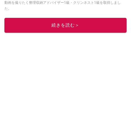
動画を撮りたく整理収納アドバイザー1級・クリンネスト1級を取得しまし
た。
このイチオシストの他の記事を読む
続きを読む＞