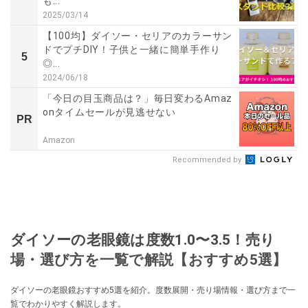
も...
2025/03/14
【100均】ダイソー・セリアのカラーサン
ドでプチDIY！子供と一緒に簡単手作り
5
◎...
2024/06/18
「今日の目玉商品は？」毎日変わるAmaz
onタイムセールが見逃せない
PR
Amazon
Recommended by
ダイソーの老眼鏡は度数1.0〜3.5！売り
場・選び方を一覧で解説【おすすめ5選】
ダイソーの老眼鏡おすすめ5選を紹介。度数展開・売り場情報・選び方まで一
覧でわかりやすく解説します。