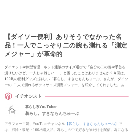
【ダイソー便利】ありそうでなかった名
品！一人でこっそり二の腕も測れる「測定
メジャー」が革命的
ダイエットや体型管理、ネット通販のサイズ選びで「自分の二の腕や手首を
測りたいけど、一人じゃ難しい……」と困ったことはありませんか？今回は、
100均の便利グッズに詳しい「暮らし。すきなもんちゅーぶ」さんが、ダイソ
ーの「1人で測れるボディサイズ測定メジャー」を紹介してくれました。あり
そうでなかった110円のアイデア名品は、採寸のイライラを解消してくれる一
イチオシスト
家に一台レベルの重宝アイテムです！
暮らし系YouTuber
暮らし。すきなもんちゅーぶ
アラフォー主婦。YouTubeチャンネル
【暮らし。すきなもんちゅーぶ】
で
は、掃除・収納・100均購入品。暮らしの中で好きな物だけを配信。為になる