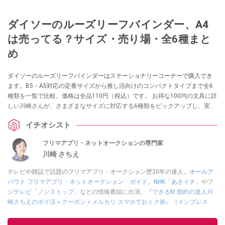
ダイソーのルーズリーフバインダー、A4
は売ってる？サイズ・売り場・全6種まと
め
ダイソーのルーズリーフバインダーはステーショナリーコーナーで購入でき
ます。B5・A5対応の定番サイズから推し活向けのコンパクトタイプまで全6
種類を一覧で比較。価格は全品110円（税込）です。 お得な100均の文具に詳
しい川崎さんが、さまざまなサイズに対応する6種類をピックアップし、実際
の使い勝手を紹介します。
イチオシスト
フリマアプリ・ネットオークションの専門家
川崎 さちえ
テレビや雑誌で話題のフリマアプリ・オークション歴20年の達人。
オールア
バウト フリマアプリ・ネットオークション ガイド
。
NHK「あさイチ」
や
フ
ジテレビ「ノンストップ」
などの情報番組に出演。
『できるfit 節約の達人川
崎さちえのポイ活＋クーポン＋メルカリ スマホでおトク術』（インプレス
刊）
、
『「ゆる副業」のはじめかた メルカリ スマホ1つでスキマ時間に効率
的に稼ぐ！』（翔泳社刊）
ほか著書多数。ブログは
「川崎さちえのごちゃま