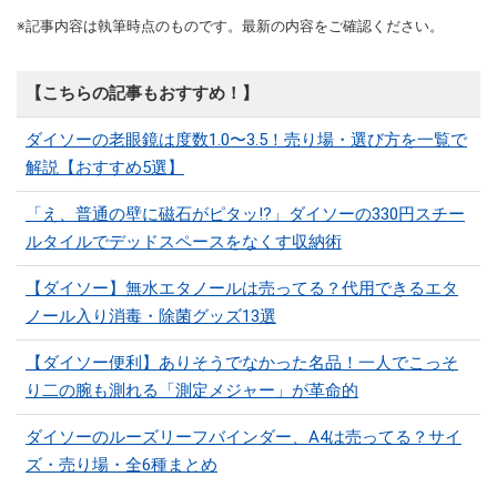
※記事内容は執筆時点のものです。最新の内容をご確認ください。
【こちらの記事もおすすめ！】
ダイソーの老眼鏡は度数1.0〜3.5！売り場・選び方を一覧で
解説【おすすめ5選】
「え、普通の壁に磁石がピタッ!?」ダイソーの330円スチー
ルタイルでデッドスペースをなくす収納術
【ダイソー】無水エタノールは売ってる？代用できるエタ
ノール入り消毒・除菌グッズ13選
【ダイソー便利】ありそうでなかった名品！一人でこっそ
り二の腕も測れる「測定メジャー」が革命的
ダイソーのルーズリーフバインダー、A4は売ってる？サイ
ズ・売り場・全6種まとめ