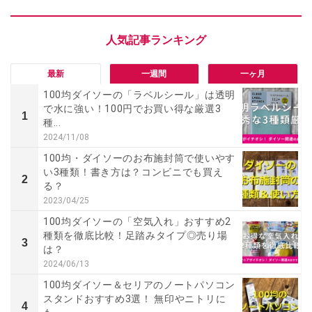
最新
一週間
一ヶ月
100均ダイソーの「ラベルシール」は透明
で水に強い！100円でお買い得な厳選3
1
種...
2024/11/08
100均・ダイソーのお布施封筒で使いやす
い3種類！書き方は？コンビニでも買え
2
る？
2023/04/25
100均ダイソーの「空気入れ」おすすめ2
種類を徹底比較！足踏みタイプ◎売り場
3
は？
2024/06/13
100均ダイソー＆セリアのノートパソコン
スタンドおすすめ3選！ 無印やニトリに
4