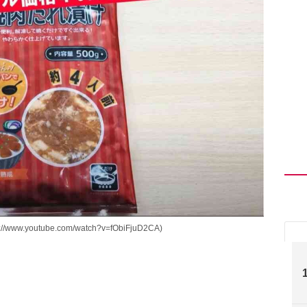
youtube.com/watch?v=fObiFjuD2CA)