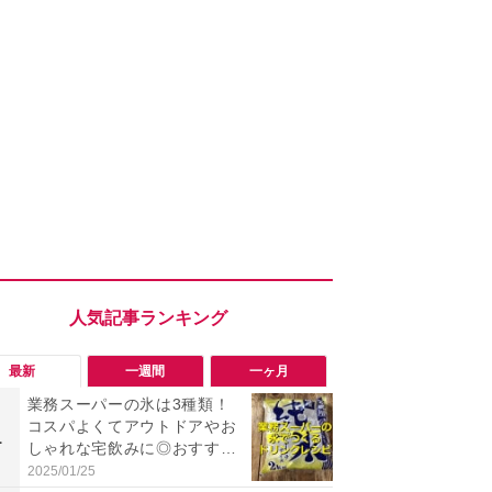
最新
一週間
一ヶ月
業務スーパーの氷は3種類！
「勝手にデ
コスパよくてアウトドアやお
る!?」Win
1
1
しゃれな宅飲みに◎おすすめ
オフにして最
は2kg「純氷 オーロラアイ
身を守る技
2025/01/25
2026/08/05