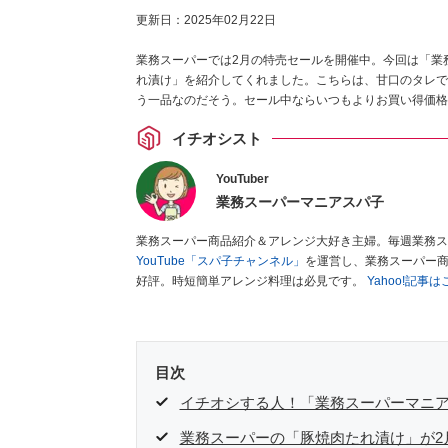
更新日：
2025年02月22日
業務スーパーでは2月の特売セールを開催中。今回は「業
れ漬け」を紹介してくれました。こちらは、甘口のタレで
う一品なのだそう。セール中ならいつもよりお買い得価格
イチオシスト
YouTuber
業務スーパーマニアスパ子
業務スーパー商品紹介＆アレンジ大好き主婦。毎週業務ス
YouTube「スパ子チャンネル」
を運営し、業務スーパー
好評。時短簡単アレンジ料理は必見です。
Yahoo!記事
目次
イチオシする人！「業務スーパーマニ
業務スーパーの「豚焼肉たれ漬け」が2