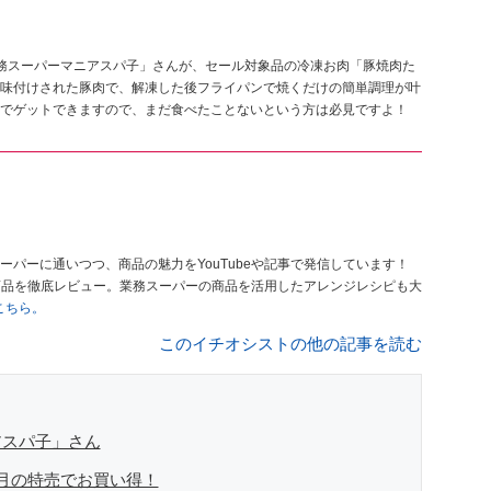
務スーパーマニアスパ子」さんが、セール対象品の冷凍お肉「豚焼肉た
味付けされた豚肉で、解凍した後フライパンで焼くだけの簡単調理が叶
でゲットできますので、まだ食べたことないという方は必見ですよ！
ーパーに通いつつ、商品の魅力をYouTubeや記事で発信しています！
商品を徹底レビュー。業務スーパーの商品を活用したアレンジレシピも大
はこちら。
このイチオシストの他の記事を読む
アスパ子」さん
月の特売でお買い得！