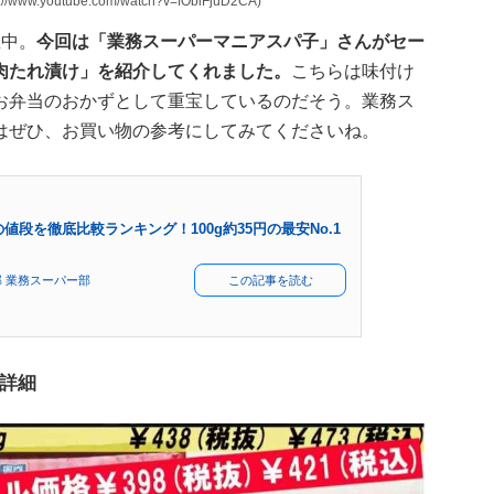
youtube.com/watch?v=fObiFjuD2CA)
催中。
今回は「業務スーパーマニアスパ子」さんがセー
肉たれ漬け」を紹介してくれました。
こちらは味付け
お弁当のおかずとして重宝しているのだそう。業務ス
はぜひ、お買い物の参考にしてみてくださいね。
値段を徹底比較ランキング！100g約35円の最安No.1
 業務スーパー部
この記事を読む
詳細