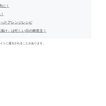
売に！
品！
使ったアレンジレシピ
れ漬け」は忙しい日の救世主！
イトに還元されることがあります。