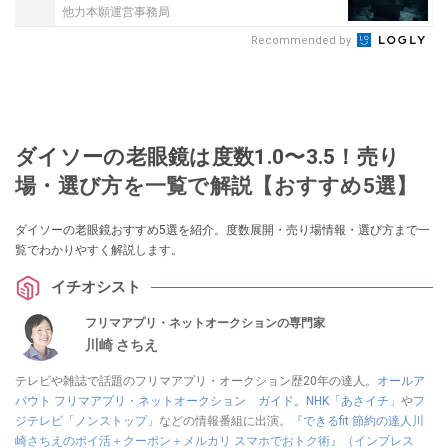
他力本願運営事務局
Recommended by
ダイソーの老眼鏡は度数1.0〜3.5！売り
場・選び方を一覧で解説【おすすめ5選】
ダイソーの老眼鏡おすすめ5選を紹介。度数展開・売り場情報・選び方まで一
覧でわかりやすく解説します。
イチオシスト
フリマアプリ・ネットオークションの専門家
川崎 さちえ
テレビや雑誌で話題のフリマアプリ・オークション歴20年の達人。
オールア
バウト フリマアプリ・ネットオークション ガイド
。
NHK「あさイチ」
や
フ
ジテレビ「ノンストップ」
などの情報番組に出演。
『できるfit 節約の達人川
崎さちえのポイ活＋クーポン＋メルカリ スマホでおトク術』（インプレス