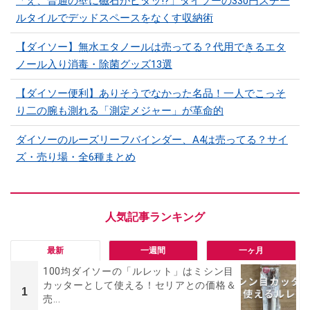
「え、普通の壁に磁石がピタッ!?」ダイソーの330円スチー
ルタイルでデッドスペースをなくす収納術
【ダイソー】無水エタノールは売ってる？代用できるエタ
ノール入り消毒・除菌グッズ13選
【ダイソー便利】ありそうでなかった名品！一人でこっそ
り二の腕も測れる「測定メジャー」が革命的
ダイソーのルーズリーフバインダー、A4は売ってる？サイ
ズ・売り場・全6種まとめ
最新
一週間
一ヶ月
100均ダイソーの「ルレット」はミシン目
カッターとして使える！セリアとの価格＆
1
売...