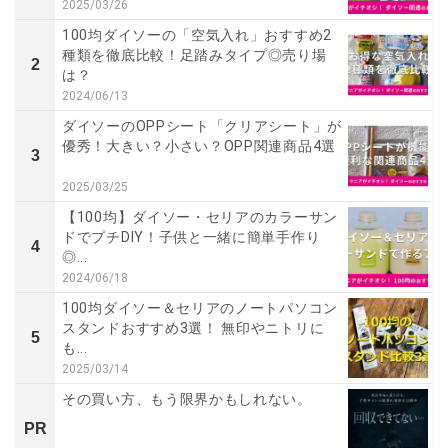
2025/03/26
100均ダイソーの「空気入れ」おすすめ2
種類を徹底比較！足踏みタイプ◎売り場
2
は？
2024/06/13
ダイソーのOPPシート「クリアシート」が
優秀！大きい？小さい？OPP関連商品4選
3
2025/03/25
【100均】ダイソー・セリアのカラーサン
ドでプチDIY！子供と一緒に簡単手作り
4
◎...
2024/06/18
100均ダイソー＆セリアのノートパソコン
スタンドおすすめ3選！ 無印やニトリに
5
も...
2025/03/14
その買い方、もう限界かもしれない。
PR