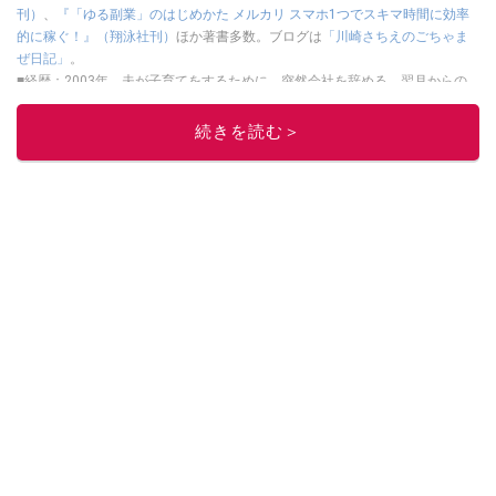
刊）
、
『「ゆる副業」のはじめかた メルカリ スマホ1つでスキマ時間に効率
的に稼ぐ！』（翔泳社刊）
ほか著書多数。ブログは
「川崎さちえのごちゃま
ぜ日記」
。
■経歴：2003年、夫が子育てをするために、突然会社を辞める。翌月からの
給料が０円になり、家にいながら、しかも空いた時間でできるオークション
に目をつける。しかし、取引の仕方がわからずに、まずは落札者として参
続きを読む＞
加。その後、出品者側にまわり、家の中の物を出品しまくる。出品する物が
ほぼなくなってからは、仕入れを経験。ネットオークションを生活の一部に
取り入れるべく、「ネットオークションやフリマアプリは生活のインフラに
なる」という考えを持つ。また消費税増税の社会においては、ネットオーク
ションやフリマアプリが家計の救世主になりえると考え、業者とは違う視点
でユーザーとして参加中。
このイチオシストの他の記事を読む