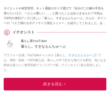
ダイエットや体型管理、ネット通販のサイズ選びで「自分の二の腕や手首を
測りたいけど、一人じゃ難しい……」と困ったことはありませんか？今回は、
100均の便利グッズに詳しい「暮らし。すきなもんちゅーぶ」さんが、ダイソ
ーの「1人で測れるボディサイズ測定メジャー」を紹介してくれました。あり
そうでなかった110円のアイデア名品は、採寸のイライラを解消してくれる一
イチオシスト
家に一台レベルの重宝アイテムです！
暮らし系YouTuber
暮らし。すきなもんちゅーぶ
アラフォー主婦。YouTubeチャンネル
【暮らし。すきなもんちゅーぶ】
で
は、掃除・収納・100均購入品。暮らしの中で好きな物だけを配信。為になる
動画を撮りたく整理収納アドバイザー1級・クリンネスト1級を取得しまし
た。
このイチオシストの他の記事を読む
続きを読む＞