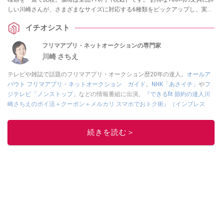
しい川崎さんが、さまざまなサイズに対応する6種類をピックアップし、実際
の使い勝手を紹介します。
イチオシスト
フリマアプリ・ネットオークションの専門家
川崎 さちえ
テレビや雑誌で話題のフリマアプリ・オークション歴20年の達人。
オールア
バウト フリマアプリ・ネットオークション ガイド
。
NHK「あさイチ」
や
フ
ジテレビ「ノンストップ」
などの情報番組に出演。
『できるfit 節約の達人川
崎さちえのポイ活＋クーポン＋メルカリ スマホでおトク術』（インプレス
刊）
、
『「ゆる副業」のはじめかた メルカリ スマホ1つでスキマ時間に効率
的に稼ぐ！』（翔泳社刊）
ほか著書多数。ブログは
「川崎さちえのごちゃま
続きを読む＞
ぜ日記」
。
■経歴：2003年、夫が子育てをするために、突然会社を辞める。翌月からの
給料が０円になり、家にいながら、しかも空いた時間でできるオークション
に目をつける。しかし、取引の仕方がわからずに、まずは落札者として参
加。その後、出品者側にまわり、家の中の物を出品しまくる。出品する物が
ほぼなくなってからは、仕入れを経験。ネットオークションを生活の一部に
取り入れるべく、「ネットオークションやフリマアプリは生活のインフラに
なる」という考えを持つ。また消費税増税の社会においては、ネットオーク
ションやフリマアプリが家計の救世主になりえると考え、業者とは違う視点