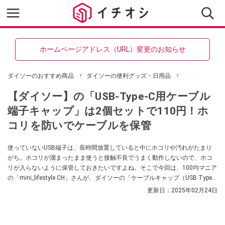
ホームページアドレス（URL）変更のお知らせ
ダイソーのおすすめ商品
ダイソーの便利グッズ・日用品
【ダイソー】の「USB-Type-C用ケーブル
端子キャップ」は2個セットで110円！ホ
コリを防いでケーブルを保管
使っていないUSB端子は、長時間放置していると中にホコリや汚れがたまり
がち。ホコリが溜まったまま使うと接触不良でうまく動作しないので、ホコ
リが入らないように保管しておきたいですよね。そこで今回は、100均マニア
の「mini_lifestyle CH」さんが、ダイソーの「ケーブルキャップ（USB Type-C
用）」を紹介してくれました。こちらは使っていないUSB端子を保護できる
更新日：
2025年02月24日
キャップで、保管する際にあると便利なのだそう。