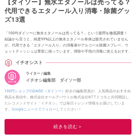
【ダイソー】無水エタノールは売ってる？
代用できるエタノール入り消毒・除菌グッ
ズ13選
「100均ダイソーに無水エタノールは売ってる？」という疑問を徹底調査！
結論から言うと、純度99%以上の無水エタノール単体は販売されていません
が、代用できる「エタノール入り」の消毒液やアルコール除菌スプレー、ウ
ェットティッシュは豊富に揃っています。掃除や手指の消毒に使えるおすす
めグッズ13選を実際の売り場情報とともに紹介します。
イチオシスト
ライター / 編集
イチオシ編集部 ダイソー部
100円ショップのDAISO（ダイソー）
好きの編集部員が、人気商品やおすすめ
商品を発信中。株式会社オールアバウトが株式会社NTTドコモと共同開設し
たレコメンドサイト「イチオシ」では毎日トレンド情報をお届けしていま
す。
Googleニュースでフォロー
してください！
このイチオシストの他の記事を読む
続きを読む＞