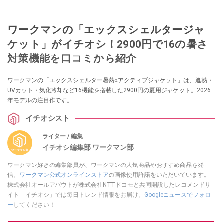
ワークマンの「エックスシェルタージャ
ケット」がイチオシ！2900円で16の暑さ
対策機能を口コミから紹介
ワークマンの「エックスシェルター暑熱αアクティブジャケット」は、遮熱・
UVカット・気化冷却など16機能を搭載した2900円の夏用ジャケット。2026
年モデルの注目作です。
イチオシスト
ライター / 編集
イチオシ編集部 ワークマン部
ワークマン好きの編集部員が、ワークマンの人気商品やおすすめ商品を発
信。
ワークマン公式オンラインストア
の画像使用許諾をいただいています。
株式会社オールアバウトが株式会社NTTドコモと共同開設したレコメンドサ
イト「イチオシ」では毎日トレンド情報をお届け。
Googleニュースでフォロ
ー
してください！
このイチオシストの他の記事を読む