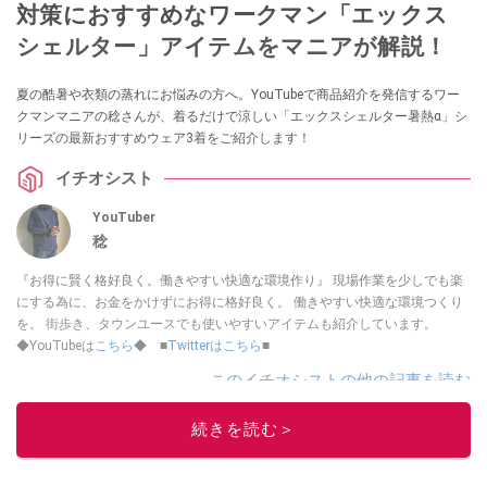
対策におすすめなワークマン「エックス
シェルター」アイテムをマニアが解説！
夏の酷暑や衣類の蒸れにお悩みの方へ。YouTubeで商品紹介を発信するワー
クマンマニアの稔さんが、着るだけで涼しい「エックスシェルター暑熱α」シ
リーズの最新おすすめウェア3着をご紹介します！
イチオシスト
YouTuber
稔
『お得に賢く格好良く。働きやすい快適な環境作り』 現場作業を少しでも楽
にする為に、お金をかけずにお得に格好良く。 働きやすい快適な環境つくり
を。 街歩き、タウンユースでも使いやすいアイテムも紹介しています。
◆YouTubeは
こちら
◆ ■
Twitterはこちら
■
このイチオシストの他の記事を読む
続きを読む＞