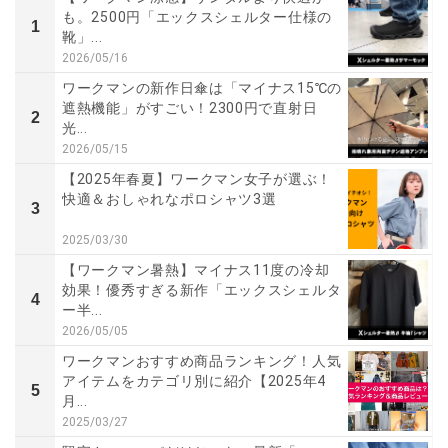
も。2500円「エックスシェルター仕様の
1
靴」...
2026/05/16
ワークマンの新作日傘は「マイナス15℃の
遮熱機能」がすごい！2300円で直射日
2
光...
2026/05/15
【2025年春夏】ワークマン女子が選ぶ！
快適＆おしゃれなポロシャツ3選
3
2025/03/30
【ワークマン暑熱】マイナス11度の冷却
効果！優秀すぎる新作「エックスシェルタ
4
ー半...
2026/05/05
ワークマンおすすめ商品ランキング！人気
アイテムをカテゴリ別に紹介【2025年4
5
月...
2025/03/27