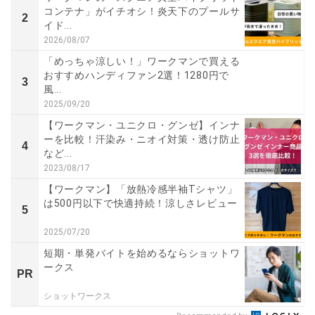
コンテナ」がイチオシ！炎天下のプールサ
2
イド...
2026/08/07
「めっちゃ涼しい！」ワークマンで買える
おすすめハンディファン2選！1280円で
3
風...
2025/09/20
【ワークマン・ユニクロ・グンゼ】インナ
ーを比較！汗染み・ニオイ対策・透け防止
4
など...
2023/08/17
【ワークマン】「放熱冷感半袖Tシャツ」
は500円以下で快適持続！涼しさレビュー
5
2025/07/20
短期・単発バイトを始めるならショットワ
ークス
PR
ショットワークス