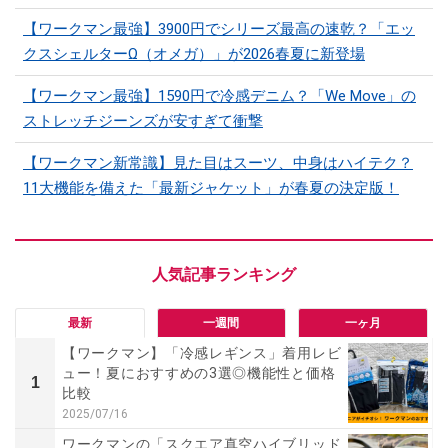
【ワークマン最強】3900円でシリーズ最高の速乾？「エッ
クスシェルターΩ（オメガ）」が2026春夏に新登場
【ワークマン最強】1590円で冷感デニム？「We Move」の
ストレッチジーンズが安すぎて衝撃
【ワークマン新常識】見た目はスーツ、中身はハイテク？
11大機能を備えた「最新ジャケット」が春夏の決定版！
最新
一週間
一ヶ月
【ワークマン】「冷感レギンス」着用レビ
ュー！夏におすすめの3選◎機能性と価格
1
比較
2025/07/16
ワークマンの「スクエア真空ハイブリッド