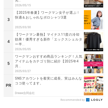
光...
2026/05/15
【2025年春夏】ワークマン女子が選ぶ！
快適＆おしゃれなポロシャツ3選
3
2025/03/30
【ワークマン暑熱】マイナス11度の冷却
効果！優秀すぎる新作「エックスシェルタ
4
ー半...
2026/05/05
ワークマンおすすめ商品ランキング！人気
アイテムをカテゴリ別に紹介【2025年4
5
月...
2025/03/27
SNSアカウントを着実に成長。実はみんな
ココ使ってます。
PR
Dreaw合同会社
Recommended by