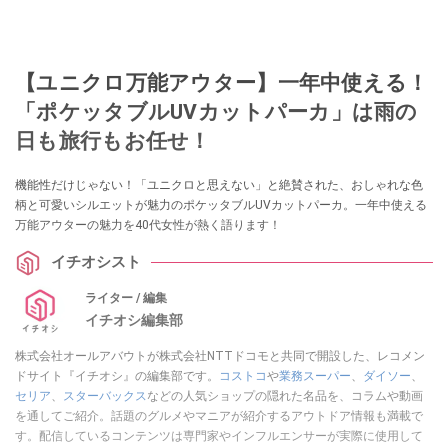
【ユニクロ万能アウター】一年中使える！
「ポケッタブルUVカットパーカ」は雨の
日も旅行もお任せ！
機能性だけじゃない！「ユニクロと思えない」と絶賛された、おしゃれな色
柄と可愛いシルエットが魅力のポケッタブルUVカットパーカ。一年中使える
万能アウターの魅力を40代女性が熱く語ります！
イチオシスト
ライター / 編集
イチオシ編集部
株式会社オールアバウトが株式会社NTTドコモと共同で開設した、レコメン
ドサイト『イチオシ』の編集部です。
コストコ
や
業務スーパー
、
ダイソー
、
セリア
、
スターバックス
などの人気ショップの隠れた名品を、コラムや動画
を通してご紹介。話題のグルメやマニアが紹介するアウトドア情報も満載で
す。配信しているコンテンツは専門家やインフルエンサーが実際に使用して