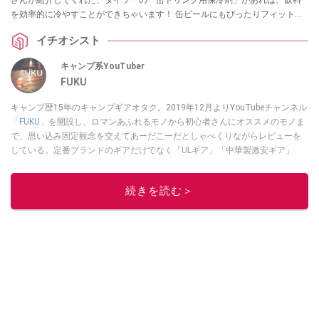
を効率的に冷やすことができちゃいます！ 缶ビールにもぴったりフィットす
るので、秋の行楽にもおすすめです。ぜひチェックしてみてください。
イチオシスト
キャンプ系YouTuber
FUKU
キャンプ歴15年のキャンプギアオタク。2019年12月よりYouTubeチャンネル
「
FUKU
」を開設し、ロマンあふれるモノから初心者さんにオススメのモノま
で、思い込み固定観念を交えてあーだこーだとしゃべくりながらレビューを
している。定番ブランドのギアだけでなく「ULギア」「中華製激安ギア」
「100均キャンプギア」など様々なジャンルを取り上げている。
このイチオシストの他の記事を読む
続きを読む＞