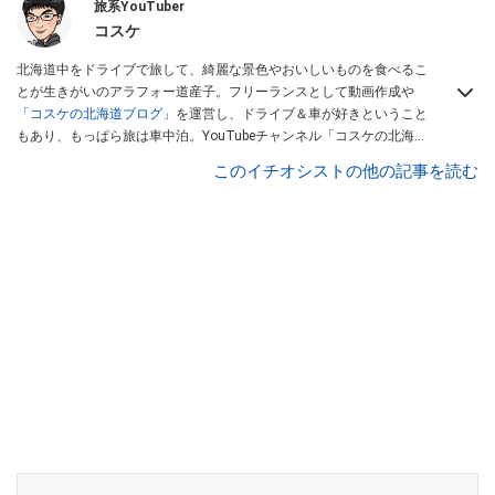
旅系YouTuber
コスケ
北海道中をドライブで旅して、綺麗な景色やおいしいものを食べるこ
とが生きがいのアラフォー道産子。フリーランスとして動画作成や
「コスケの北海道ブログ」
を運営し、ドライブ＆車が好きということ
もあり、もっぱら旅は車中泊。YouTubeチャンネル「コスケの北海道
でドライブを楽しむチャンネル」では、北海道の情報や車中泊の様
このイチオシストの他の記事を読む
子、旅だけではなく車のレポートなども配信中。