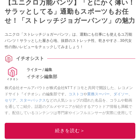
【ユニクロ万能パンツ】「とにかく薄い！
サラッとしてる」通勤もスポーツもお任
せ！「ストレッチジョガーパンツ」の魅力
ユニクロ「ストレッチジョガーパンツ」は、運動にも仕事にも使えるユ万能
パンツ！サラッとした履き心地、抜群のストレッチ性、乾きやすさ…30代女
性の熱いレビューをチェックしてみましょう！
イチオシスト
ライター / 編集
イチオシ編集部
株式会社オールアバウトが株式会社NTTドコモと共同で開設した、レコメン
ドサイト『イチオシ』の編集部です。
コストコ
や
業務スーパー
、
ダイソー
、
セリア
、
スターバックス
などの人気ショップの隠れた名品を、コラムや動画
を通してご紹介。話題のグルメやマニアが紹介するアウトドア情報も満載で
す。配信しているコンテンツは専門家やインフルエンサーが実際に使用して
レビューしています。毎日トレンド情報をお届けしているので、ぜひ
Google
ニュースでフォロー
してください！
続きを読む＞
このイチオシストの他の記事を読む