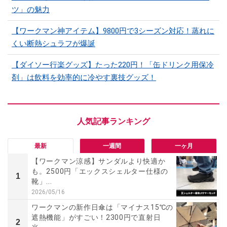
ツ」の魅力
【ワークマン神アイテム】9800円で3シーズン対応！蒸れに
くい断熱シュラフが爆誕
【ダイソー行楽グッズ】たった220円！「缶ドリンク用保冷
剤」は飲料を効率的に冷やす裏技グッズ！
最新
一週間
一ヶ月
【ワークマン涼感】サンダルより快適か
も。2500円「エックスシェルター仕様の
1
靴」...
2026/05/16
ワークマンの新作日傘は「マイナス15℃の
遮熱機能」がすごい！2300円で直射日
2