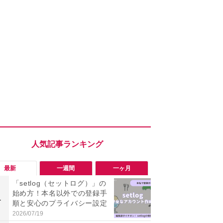
最新
一週間
一ヶ月
「setlog（セットログ）」の
「勝手にデ
始め方！本名以外での登録手
る!?」Win
1
1
順と安心のプライバシー設定
オフにして最
身を守る技
2026/07/19
2026/08/05