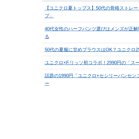
【ユニクロ夏トップス】50代の骨格ストレー
プ」
40代女性のハーフパンツ選びはメンズが正解
る
50代の夏服に甘めブラウスはOK？ユニクロ
ユニクロ×F.リッソ初コラボ！2990円の「
話題の1990円「ユニクロ×セシリーバンセ
ー