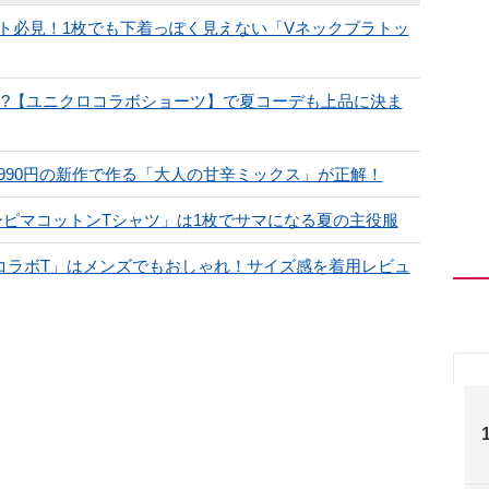
ト必見！1枚でも下着っぽく見えない「Vネックブラトッ
!?【ユニクロコラボショーツ】で夏コーデも上品に決ま
2990円の新作で作る「大人の甘辛ミックス」が正解！
スーピマコットンTシャツ」は1枚でサマになる夏の主役服
ンコラボT」はメンズでもおしゃれ！サイズ感を着用レビュ