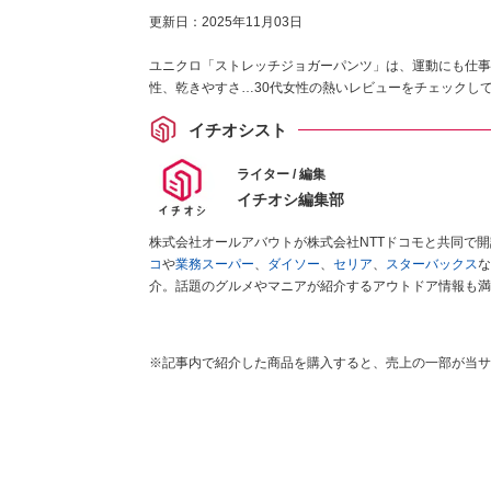
更新日：
2025年11月03日
ユニクロ「ストレッチジョガーパンツ」は、運動にも仕事
性、乾きやすさ…30代女性の熱いレビューをチェックし
イチオシスト
ライター / 編集
イチオシ編集部
株式会社オールアバウトが株式会社NTTドコモと共同で
コ
や
業務スーパー
、
ダイソー
、
セリア
、
スターバックス
な
介。話題のグルメやマニアが紹介するアウトドア情報も満
が実際に使用してレビューしています。毎日トレンド情報
ださい！
※記事内で紹介した商品を購入すると、売上の一部が当サ