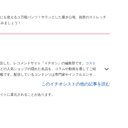
にも使えるユ万能パンツ！サラッとした履き心地、抜群のストレッチ
てみましょう！
開設した、レコメンドサイト『イチオシ』の編集部です。
コスト
どの人気ショップの隠れた名品を、コラムや動画を通してご紹
載です。配信しているコンテンツは専門家やインフルエンサー
をお届けしているので、ぜひ
Googleニュースでフォロー
してく
このイチオシストの他の記事を読む
イトに還元されることがあります。