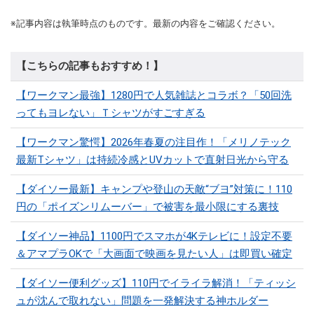
※記事内容は執筆時点のものです。最新の内容をご確認ください。
【こちらの記事もおすすめ！】
【ワークマン最強】1280円で人気雑誌とコラボ？「50回洗
ってもヨレない」Ｔシャツがすごすぎる
【ワークマン驚愕】2026年春夏の注目作！「メリノテック
最新Tシャツ」は持続冷感とUVカットで直射日光から守る
【ダイソー最新】キャンプや登山の天敵“ブヨ”対策に！110
円の「ポイズンリムーバー」で被害を最小限にする裏技
【ダイソー神品】1100円でスマホが4Kテレビに！設定不要
＆アマプラOKで「大画面で映画を見たい人」は即買い確定
【ダイソー便利グッズ】110円でイライラ解消！「ティッシ
ュが沈んで取れない」問題を一発解決する神ホルダー