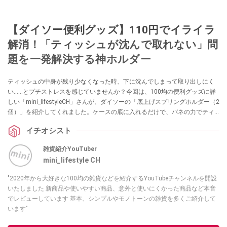
【ダイソー便利グッズ】110円でイライラ
解消！「ティッシュが沈んで取れない」問
題を一発解決する神ホルダー
ティッシュの中身が残り少なくなった時、下に沈んでしまって取り出しにく
い……とプチストレスを感じていませんか？今回は、100均の便利グッズに詳
しい「mini_lifestyleCH」さんが、ダイソーの「底上げスプリングホルダー（2
個）」を紹介してくれました。ケースの底に入れるだけで、バネの力でティ
ッシュを押し上げて最後までスムーズに取り出せるアイデア商品です。日々
イチオシスト
のちょっとしたイライラを解消したい方は必見です！
雑貨紹介YouTuber
mini_lifestyle CH
"2020年から大好きな100均の雑貨などを紹介するYouTubeチャンネルを開設
いたしました 新商品や使いやすい商品、意外と使いにくかった商品など本音
でレビューしています 基本、シンプルやモノトーンの雑貨を多くご紹介して
います"
このイチオシストの他の記事を読む