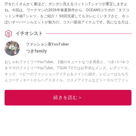
汗をたくさんかく夏ほど、ガシガシ洗えるコットンTシャツが重宝しますよ
ね。今回は、ワークマンの2026年春夏新作から、OCEANSコラボの「タフコ
ットン半袖Tシャツ」をご紹介！ 50回洗濯してもヨレにくいタフさと、今っ
ぽいオーバーシルエットが魅力の、コスパ最強アイテムです。気になる方は
ぜひチェックしてみてください。
イチオシスト
ファッション系YouTuber
つきfamily
おしゃれファミリーYouTuber。 2歳のキュートなつき局長と、つきパパ＆つ
きママのファミリーYouTuber。TSUKI TVではお手頃なメンズ、レディース、
キッズ、ベビーのファッションアイテムをメインに紹介。レビューはもちろ
んコーディネートからヘアスタイル、コスメアイテムなどトータルでファッ
ションを楽しめます。
このイチオシストの他の記事を読む
続きを読む＞