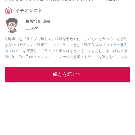
か。着用レビューもあわせて、ぜひチェックしてみてください。
イチオシスト
旅系YouTuber
コスケ
北海道中をドライブで旅して、綺麗な景色やおいしいものを食べることが生
きがいのアラフォー道産子。フリーランスとして動画作成や
「コスケの北海
道ブログ」
を運営し、ドライブ＆車が好きということもあり、もっぱら旅は
車中泊。YouTubeチャンネル「コスケの北海道でドライブを楽しむチャンネ
ル」では、北海道の情報や車中泊の様子、旅だけではなく車のレポートなど
も配信中。
続きを読む＞
このイチオシストの他の記事を読む