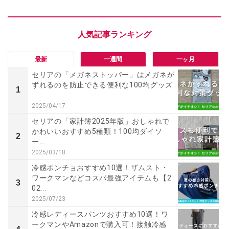
最新
一週間
一ヶ月
セリアの「メガネストッパー」はメガネが
ずれるのを防止できる便利な100均グッズ
1
2025/04/17
セリアの「家計簿2025年版」おしゃれで
かわいいおすすめ5種類！100均ダイソ
2
ー...
2025/03/18
冷感ポンチョおすすめ10選！ザムスト・
ワークマンなどコスパ最強アイテムも【2
3
02...
2025/07/23
冷感レディースパンツおすすめ10選！ワ
ークマンやAmazonで購入可！接触冷感