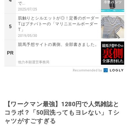
4
で...
2025/07/25
肌触りとシルエットが◎！定番のボーダー
Tはプチバトーの「マリニエールボーダー
5
T」
2019/05/30
競馬予想サイトの裏側、全部書きました。
PR
他力本願運営事務局
Recommended by
【ワークマン最強】1280円で人気雑誌と
コラボ？「50回洗ってもヨレない」Ｔシ
ャツがすごすぎる