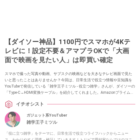
【ダイソー神品】1100円でスマホが4Kテ
レビに！設定不要＆アマプラOKで「大画
面で映画を見たい人」は即買い確定
スマホで撮った写真や動画、サブスクの映画などを大きなテレビ画面で見た
いと思ったことはありませんか？今回は、日常生活で役立つ情報や豆知識を
YouTubeで発信している「雑学王子ミツル - 役立つ雑学」さんが、ダイソーの
「Type-C→HDMI変換ケーブル」を紹介してくれました。Amazonプライムや
Netflixが映るのか、使い勝手や注意点も徹底検証。スマホを大画面で楽しみた
イチオシスト
い方は必見です！
ガジェット系YouTuber
雑学王子ミツル
「役に立つ雑学」をテーマに、日常生活で役立つライフハックからニュー
ス、わかりやすく調査・検証していきます！トリビア愛好家ならではのマニ