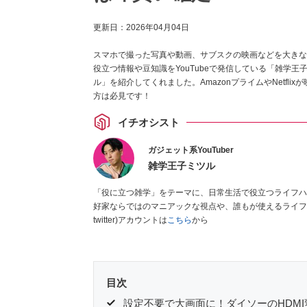
更新日：
2026年04月04日
スマホで撮った写真や動画、サブスクの映画などを大きな
役立つ情報や豆知識をYouTubeで発信している「雑学王子ミ
ル」を紹介してくれました。AmazonプライムやNetf
方は必見です！
イチオシスト
ガジェット系YouTuber
雑学王子ミツル
「役に立つ雑学」をテーマに、日常生活で役立つライフハ
好家ならではのマニアックな視点や、誰もが使えるライフハ
twitter)アカウントは
こちら
から
目次
設定不要で大画面に！ダイソーのHDM