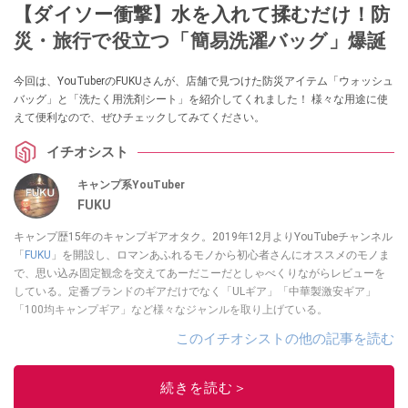
【ダイソー衝撃】水を入れて揉むだけ！防
災・旅行で役立つ「簡易洗濯バッグ」爆誕
今回は、YouTuberのFUKUさんが、店舗で見つけた防災アイテム「ウォッシュ
バッグ」と「洗たく用洗剤シート」を紹介してくれました！ 様々な用途に使
えて便利なので、ぜひチェックしてみてください。
イチオシスト
キャンプ系YouTuber
FUKU
キャンプ歴15年のキャンプギアオタク。2019年12月よりYouTubeチャンネル
「
FUKU
」を開設し、ロマンあふれるモノから初心者さんにオススメのモノま
で、思い込み固定観念を交えてあーだこーだとしゃべくりながらレビューを
している。定番ブランドのギアだけでなく「ULギア」「中華製激安ギア」
「100均キャンプギア」など様々なジャンルを取り上げている。
このイチオシストの他の記事を読む
続きを読む＞