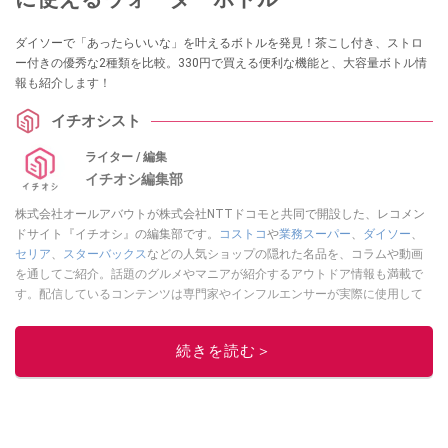
ダイソーで「あったらいいな」を叶えるボトルを発見！茶こし付き、ストロ
ー付きの優秀な2種類を比較。330円で買える便利な機能と、大容量ボトル情
報も紹介します！
イチオシスト
ライター / 編集
イチオシ編集部
株式会社オールアバウトが株式会社NTTドコモと共同で開設した、レコメン
ドサイト『イチオシ』の編集部です。
コストコ
や
業務スーパー
、
ダイソー
、
セリア
、
スターバックス
などの人気ショップの隠れた名品を、コラムや動画
を通してご紹介。話題のグルメやマニアが紹介するアウトドア情報も満載で
す。配信しているコンテンツは専門家やインフルエンサーが実際に使用して
レビューしています。毎日トレンド情報をお届けしているので、ぜひ
Google
ニュースでフォロー
してください！
続きを読む＞
このイチオシストの他の記事を読む