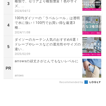
種類で、セリアより種類豊富！色やサイ
3
ズ、...
2024/04/12
100均ダイソーの「ラベルシール」は透明
で水に強い！100円でお買い得な厳選3
4
種...
2024/11/08
ダイソーのカーテン人気のおすすめ6選！
ドレープやレースなどの遮光性やサイズの
5
違い...
2025/02/09
arrowsの頑丈さがとんでもないレベルに
PR
arrows
Recommended by