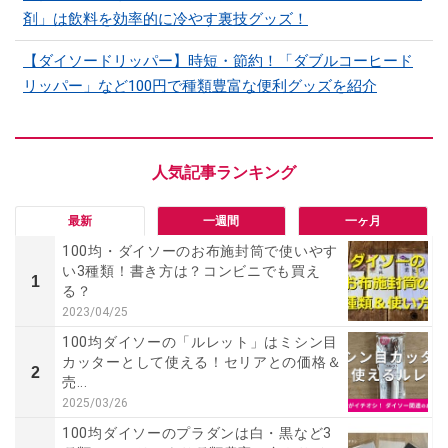
剤」は飲料を効率的に冷やす裏技グッズ！
【ダイソードリッパー】時短・節約！「ダブルコーヒード
リッパー」など100円で種類豊富な便利グッズを紹介
最新
一週間
一ヶ月
100均・ダイソーのお布施封筒で使いやす
い3種類！書き方は？コンビニでも買え
1
る？
2023/04/25
100均ダイソーの「ルレット」はミシン目
カッターとして使える！セリアとの価格＆
2
売...
2025/03/26
100均ダイソーのプラダンは白・黒など3