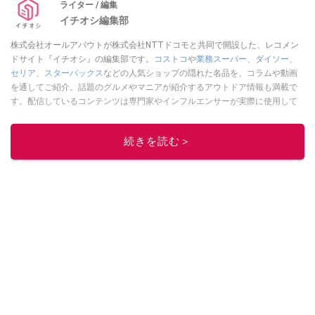
ライター / 編集
イチオシ編集部
株式会社オールアバウトが株式会社NTTドコモと共同で開設した、レコメン
ドサイト『イチオシ』の編集部です。
コストコ
や
業務スーパー
、
ダイソー
、
セリア
、
スターバックス
などの人気ショップの隠れた名品を、コラムや動画
を通してご紹介。話題のグルメやマニアが紹介するアウトドア情報も満載で
す。配信しているコンテンツは専門家やインフルエンサーが実際に使用して
レビューしています。毎日トレンド情報をお届けしているので、ぜひ
Google
ニュースでフォロー
してください！
続きを読む＞
このイチオシストの他の記事を読む